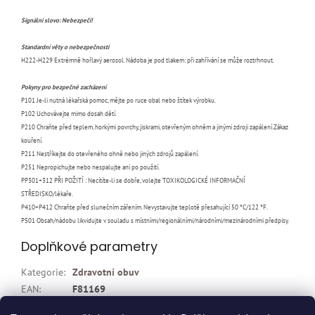
Signální slovo: Nebezpečí!
Standardní v
ěty o nebezpečnosti
H222-H229 Extrémně hořlavý aerosol. Nádoba je pod tlakem: při zahřívání se může roztrhnout.
Pokyny pro bezpe
čné zacházení
P101 Je-li nutná lékařská pomoc, mějte po ruce obal nebo štítek výrobku.
P102 Uchovávejte mimo dosah dětí.
P210 Chraňte před teplem, horkými povrchy, jiskrami, otevřeným ohněm a jinými zdroji zapálení.Zákaz
kouření.
P211 Nestříkejte do otevřeného ohně nebo jiných zdrojů zapálení.
P251 Nepropichujte nebo nespalujte ani po použití.
PP301+312 PŘI POŽITÍ : Necítíte-li se dobře, volejte TOXIKOLOGICKÉ INFORMAČNÍ
STŘEDISKO/lékaře.
P410+P412 Chraňte před slunečním zářením. Nevystavujte teplotě přesahující 50 °C/122 °F.
P501 Obsah/nádobu likvidujte v souladu s místními/regionálními/národními/mezinárodními předpisy.
Doplňkové parametry
Kategorie
:
Zdravotní obuv
EAN
:
F81169
Položka byla vyprodána…