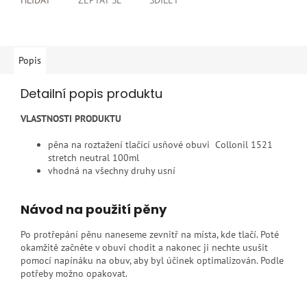
HLÍDAT
ZEPTAT SE
SDÍLET
Popis
Detailní popis produktu
VLASTNOSTI PRODUKTU
pěna na roztažení tlačící usňové obuvi Collonil 1521
stretch neutral 100ml
vhodná na všechny druhy usní
Návod na použití pěny
Po protřepání pěnu naneseme zevnitř na místa, kde tlačí. Poté
okamžitě začněte v obuvi chodit a nakonec ji nechte usušit
pomocí napínáku na obuv, aby byl účinek optimalizován. Podle
potřeby možno opakovat.