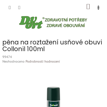
Přejít
NÁKUP
na
obsah
KOŠÍK
pěna na roztažení usňové obuvi
Collonil 100ml
99474
Průměrné
Neohodnoceno
Podrobnosti hodnocení
hodnocení
produktu
je
0,0
z
5
hvězdiček.