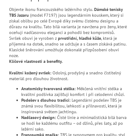
Objevte ikonu francouzského ležérního stylu.
Dámské tenisky
TBS Jazaru
(model F7197) jsou legendárním kouskem, který si
získal oblibu po celé Evropě díky svému čistému designu a
důrazu na kvalitu. Tato bílá varianta je navržena pro ženy, které
oceňují nadčasovou eleganci a pohodlí bez kompromisů.
Svršek obuvi je vyroben z
prvotřídní, hladké kůže
, která je
příjemná na dotek, snadno se udržuje a s časem získává patinu.
Klasické šněrování umožňuje dokonalé přizpůsobení obuvi
noze.
Klíčové vlastnosti a benefity.
Kvalitní kožený svršek:
Odolný, prodyšný a snadno čistitelný
materiál pro dlouhou životnost.
Anatomicky tvarovaná stélka:
Měkčená vnitřní stélka a
kvalitní podšívka zajišťují komfort i při celodenní chůzi.
Podešev s dlouhou tradicí:
Legendární podešev TBS je
známá svou flexibilitou, lehkostí a přilnavostí, která je
inspirovaná světem jachtingu.
Nadčasový design:
Čisté linie a minimalistická bílá barva
se hodí ke každému outfitu – od džínů, přes šaty, až po
ležérní sako.
Francouzská značka:
TBS je synonymem pro kvalitu, styl