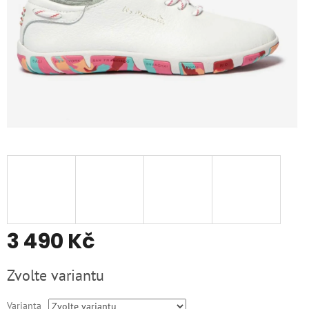
3 490 Kč
Měrná
Zvolte variantu
cena:
Varianta