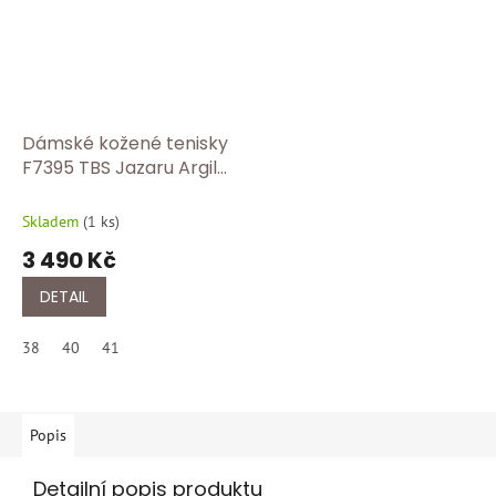
Dámské kožené tenisky
F7395 TBS Jazaru Argile
/ Francouzský styl a
komfort
Skladem
(
1 ks
)
3 490 Kč
DETAIL
38
40
41
Popis
Detailní popis produktu