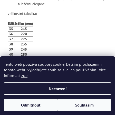
a ležérní eleganci.
velikostní tabulka:
EUR
Stélka (mm)
35
215
36
220
37
225
38
235
39
245
40
250
41
260
Tento web používá soubory cookie. Dalším procházením
tohoto webu vyjadřujete souhlas s jejich používáním.. Více
Z
informací
zde
.
á
p
Vytvořil Shoptet
Nastavení
a
t
Copyright 2026
Dvort.cz - Zdravotnické potřeby
. Všechna práva
í
Odmítnout
Souhlasím
vyhrazena.