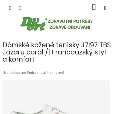
Přejít
NÁKUP
na
obsah
KOŠÍK
Dámské kožené tenisky J7I97 TBS
Jazaru coral /| Francouzský styl
a komfort
Průměrné
Neohodnoceno
Podrobnosti hodnocení
hodnocení
produktu
je
0,0
z
5
hvězdiček.