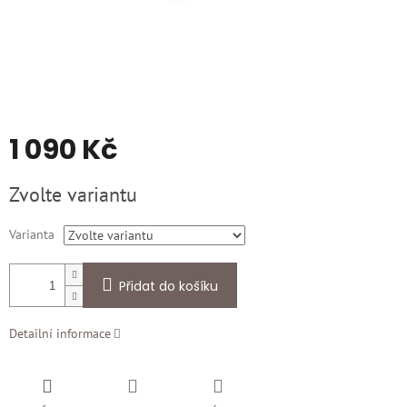
1 090 Kč
Měrná
Zvolte variantu
cena:
Varianta
Přidat do košíku
Detailní informace