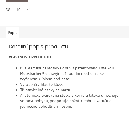
38
40
41
Popis
Detailní popis produktu
VLASTNOSTI PRODUKTU
Bílá dámská pantoflová obuv s patentovanou stélkou
Moosbacher® s pravým přírodním mechem a se
zvýšeným klínkem pod patou.
Vyrobená z hladké kůže.
Tři stavitelné pásky na nártu.
Anatomicky tvarovaná stélka z korku a latexu umožňuje
volnost pohybu, podporuje nožní klenbu a zaručuje
jedinečné pohodlí při nošení.