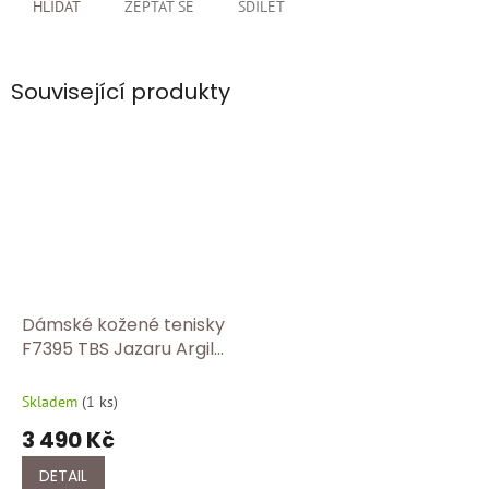
HLÍDAT
ZEPTAT SE
SDÍLET
Související produkty
Dámské kožené tenisky
F7395 TBS Jazaru Argile
/ Francouzský styl a
komfort
Skladem
(
1 ks
)
3 490 Kč
DETAIL