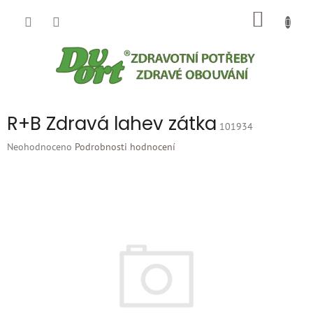
Přejít
NÁKUP
na
obsah
KOŠÍK
R+B Zdravá lahev zátka
101934
Průměrné
Neohodnoceno
Podrobnosti hodnocení
hodnocení
produktu
je
0,0
z
5
hvězdiček.