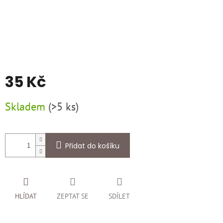
35 Kč
Měrná
Skladem
(
>5 ks
)
cena:
Přidat do košíku
HLÍDAT
ZEPTAT SE
SDÍLET