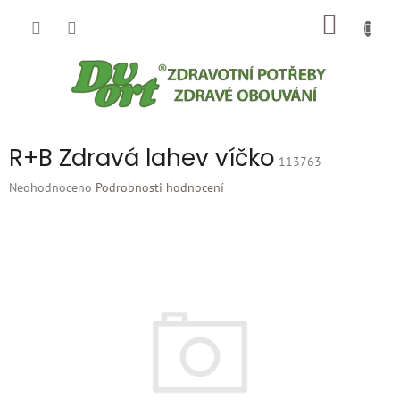
Přejít
NÁKUP
na
obsah
KOŠÍK
R+B Zdravá lahev víčko
113763
Průměrné
Neohodnoceno
Podrobnosti hodnocení
hodnocení
produktu
je
0,0
z
5
hvězdiček.