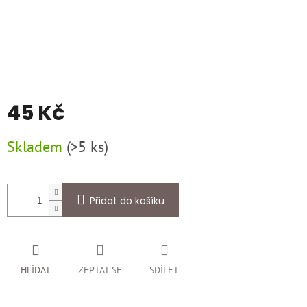
45 Kč
Měrná
Skladem
(
>5 ks
)
cena:
Přidat do košíku
HLÍDAT
ZEPTAT SE
SDÍLET