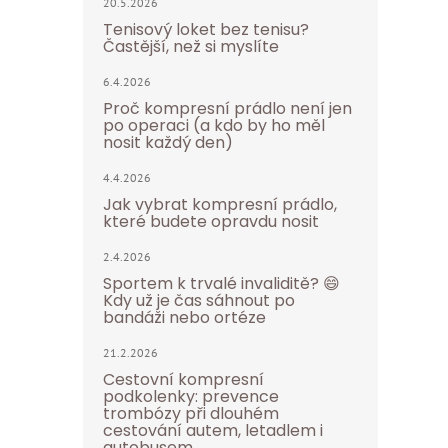
20.5.2026
Tenisový loket bez tenisu?
Častější, než si myslíte
6.4.2026
Proč kompresní prádlo není jen
po operaci (a kdo by ho měl
nosit každý den)
4.4.2026
Jak vybrat kompresní prádlo,
které budete opravdu nosit
2.4.2026
Sportem k trvalé invaliditě? 😄
Kdy už je čas sáhnout po
bandáži nebo ortéze
21.2.2026
Cestovní kompresní
podkolenky: prevence
trombózy při dlouhém
cestování autem, letadlem i
autobusem