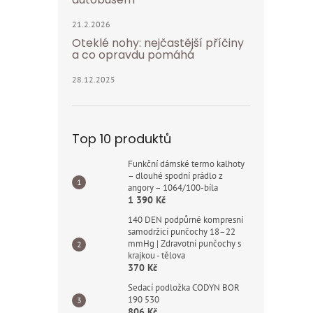
21.2.2026
Oteklé nohy: nejčastější příčiny
a co opravdu pomáhá
28.12.2025
Top 10 produktů
Funkční dámské termo kalhoty
– dlouhé spodní prádlo z
angory – 1064/100-bíla
1 390 Kč
140 DEN podpůrné kompresní
samodržicí punčochy 18–22
mmHg | Zdravotní punčochy s
krajkou - tělova
370 Kč
Sedací podložka CODYN BOR
190 530
806 Kč