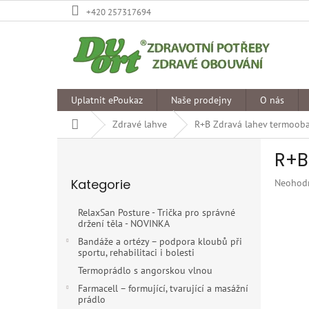
Přejít
+420 257317694
na
obsah
Uplatnit ePoukaz
Naše prodejny
O nás
Domů
Zdravé lahve
R+B Zdravá lahev termooba
P
R+B
o
Přeskočit
s
Kategorie
Průměr
Neohod
kategorie
t
hodnoce
r
produkt
RelaxSan Posture - Trička pro správné
a
je
držení těla - NOVINKA
n
0,0
Bandáže a ortézy – podpora kloubů při
z
n
sportu, rehabilitaci i bolesti
5
í
Termoprádlo s angorskou vlnou
hvězdiče
p
Farmacell – formující, tvarující a masážní
a
prádlo