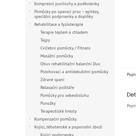
n
Kompresní punčochy a podkolenky
e
Pomůcky po operaci prsu – epitézy,
l
speciální podprsenky a doplňky
Rehabilitace a fyzioterapie
Terapie teplem a chladem
Tejpy
Cvičební pomůcky / Fitness
Masážní pomůcky
Obuv rehabilitační balanční Dux
Polohovací a antidekubitní pomůcky
Popi
Zdravé spaní
Relaxační polštáře
Det
Pomůcky pro sebeobsluhu
Ponožky
Popi
Terapeutické hmoty
Kompenzační pomůcky
Kojící, těhotenské a poporodní zboží
Kojici podprsenky