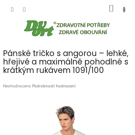
Přejít
NÁKUP
na
obsah
KOŠÍK
Pánské tričko s angorou – lehké,
hřejivé a maximálně pohodlné s
krátkým rukávem 1091/100
Průměrné
Neohodnoceno
Podrobnosti hodnocení
hodnocení
produktu
je
0,0
z
5
hvězdiček.