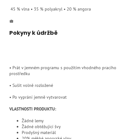
45 % vlna • 35 % polyakryl • 20 % angora
🧺
Pokyny k údržbě
• Prát v jemném programu s použitím vhodného pracího
prostředku
• Sušit volně rozložené
• Po vyprání jemně vytvarovat
VLASTNOSTI PRODUKTU:
Žádné lemy
Žádné obtěžující švy
Prodyšný materiál
20% měkké angorské vlny