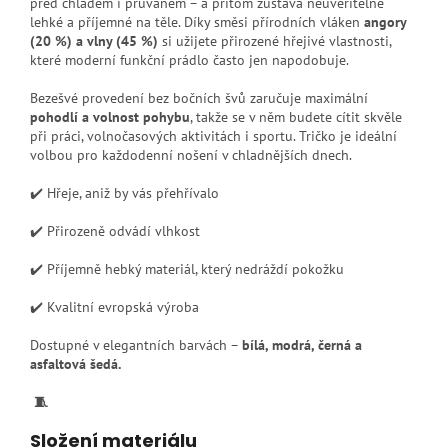
před chladem i průvanem – a přitom zůstává neuvěřitelně
lehké a příjemné na těle. Díky směsi přírodních vláken
angory
(20 %) a vlny (45 %)
si užijete přirozené hřejivé vlastnosti,
které moderní funkční prádlo často jen napodobuje.
Bezešvé provedení bez bočních švů zaručuje maximální
pohodlí a volnost pohybu
, takže se v něm budete cítit skvěle
při práci, volnočasových aktivitách i sportu. Tričko je ideální
volbou pro každodenní nošení v chladnějších dnech.
✔️ Hřeje, aniž by vás přehřívalo
✔️ Přirozeně odvádí vlhkost
✔️ Příjemně hebký materiál, který nedráždí pokožku
✔️ Kvalitní evropská výroba
Dostupné v elegantních barvách –
bílá, modrá, černá a
asfaltová šedá.
🧵
Složení materiálu