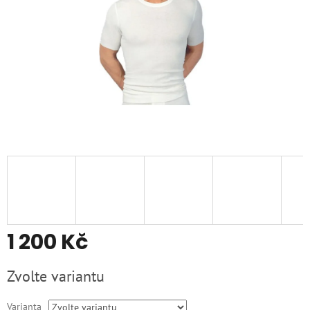
1 200 Kč
Měrná
Zvolte variantu
cena:
Varianta