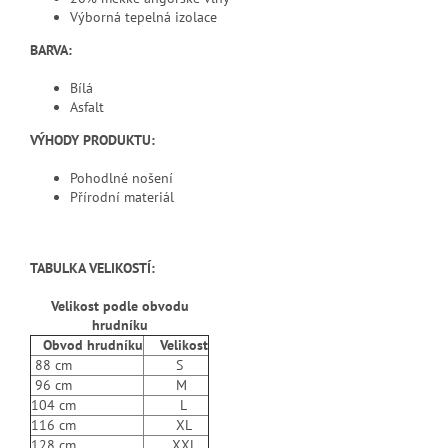
Výborná tepelná izolace
BARVA:
Bílá
Asfalt
VÝHODY PRODUKTU:
Pohodlné nošení
Přírodní materiál
TABULKA VELIKOSTÍ:
Velikost podle obvodu
hrudníku
Obvod hrudníku
Velikost
88 cm
S
96 cm
M
104 cm
L
116 cm
XL
128 cm
XXL