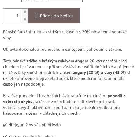
Přidat do košíku
Pánské funkční triko s krátkým rukávem s 20% obsahem angorské
vlny.
Objevte dokonalou rovnováhu mezi teplem, pohodlím a stylem.
Toto
pánské tričko s krátkým rukávem Angora 20
vás ochrání před
chladem i průvanem – a přitom zůstává neuvěřitelně lehké a příjemné
na těle. Díky směsi přírodních vláken
angory (20 %) a vlny (45 %)
si
užijete přirozené hřejivé vlastnosti, které moderní funkční prádlo
často jen napodobuje.
Bezešvé provedení bez bočních švů zaručuje maximální
pohodlí a
volnost pohybu
, takže se v něm budete cítit skvěle při práci,
volnočasových aktivitách i sportu. Tričko je ideální volbou pro
každodenní nošení v chladnějších dnech.
✔️ Hřeje, aniž by vás přehřívalo
✔️ Přirozeně odvádí vlhkost