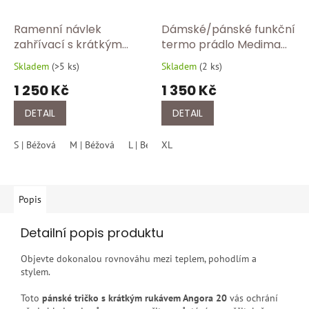
Ramenní návlek
Dámské/pánské funkční
zahřívací s krátkým
termo prádlo Medima
rukávem Medima Hřejivý
1199 – poslední kusy
Skladem
(
>5 ks
)
Skladem
(
2 ks
)
Průměrné
Průměrné
návlek na ramena
skladem!
hodnocení
hodnocení
1 250 Kč
1 350 Kč
Medima – přírodní
produktu
produktu
ochrana ramen a šíje
je
je
DETAIL
DETAIL
5,0
4,5
z
z
S | Béžová
M | Béžová
L | Béžová
XL
XL | Béžová
XXL | Béžová
5
5
hvězdiček.
hvězdiček.
Popis
Detailní popis produktu
Objevte dokonalou rovnováhu mezi teplem, pohodlím a
stylem.
Toto
pánské tričko s krátkým rukávem Angora 20
vás ochrání