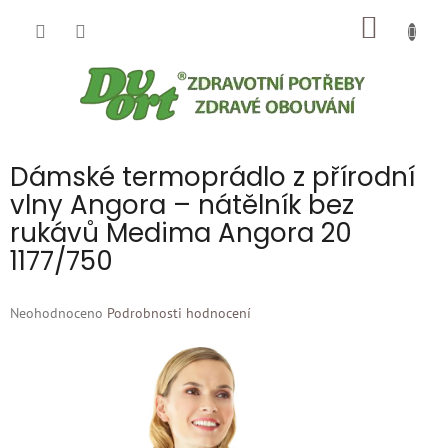
Přejít
NÁKUP
na
obsah
KOŠÍK
Dámské termoprádlo z přírodní
vlny Angora – nátělník bez
rukávů Medima Angora 20
1177/750
Průměrné
Neohodnoceno
Podrobnosti hodnocení
hodnocení
produktu
je
0,0
z
5
hvězdiček.