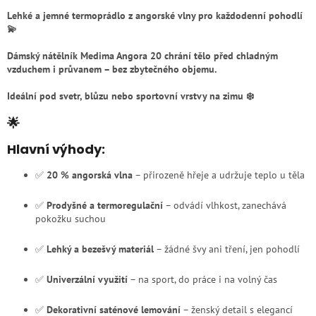
Lehké a jemné
termoprádlo z angorské vlny
pro každodenní pohodlí
💫
Dámský nátělník Medima Angora 20 chrání tělo před chladným
vzduchem i průvanem – bez zbytečného objemu.
Ideální pod svetr, blůzu nebo sportovní vrstvy na zimu ❄️
🌟
Hlavní výhody:
✅
20 % angorská vlna
– přirozeně hřeje a udržuje teplo u těla
✅
Prodyšné a termoregulační
– odvádí vlhkost, zanechává
pokožku suchou
✅
Lehký a bezešvý materiál
– žádné švy ani tření, jen pohodlí
✅
Univerzální využití
– na sport, do práce i na volný čas
✅
Dekorativní saténové lemování
– ženský detail s elegancí