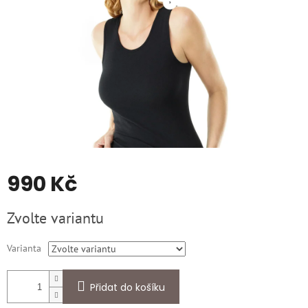
990 Kč
Měrná
Zvolte variantu
cena:
Varianta
Přidat do košíku