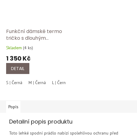
Funkční dámské termo
tričko s dlouhým
rukávem v černé barvě
Skladem
(
4 ks
)
Průměrné
– lehké spodní prádlo z
hodnocení
1 350 Kč
angory 1179/750
produktu
je
DETAIL
5,0
z
S | Černá
M | Černá
L | Černá
XL | Černá
XXL | Černá
5
hvězdiček.
Popis
Detailní popis produktu
Toto lehké spodní prádlo nabízí spolehlivou ochranu před