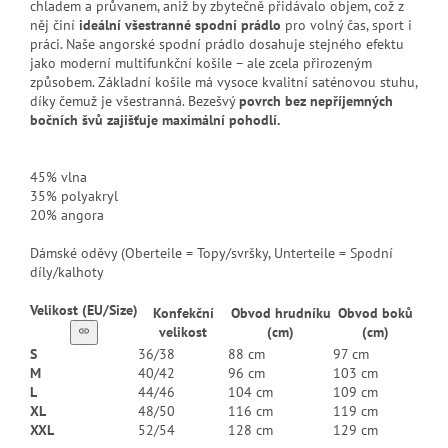
chladem a průvanem, aniž by zbytečně přidávalo objem, což z
něj činí
ideální všestranné spodní prádlo
pro volný čas, sport i
práci. Naše angorské spodní prádlo dosahuje stejného efektu
jako moderní multifunkční košile – ale zcela přirozeným
způsobem. Základní košile má vysoce kvalitní saténovou stuhu,
díky čemuž je všestranná. Bezešvý
povrch bez nepříjemných
bočních švů zajišťuje maximální pohodlí.
45% vlna
35% polyakryl
20% angora
Dámské oděvy (Oberteile = Topy/svršky, Unterteile = Spodní
díly/kalhoty
Velikost (EU/Size)
Konfekční
Obvod hrudníku
Obvod boků
velikost
(cm)
(cm)
S
36/38
88 cm
97 cm
M
40/42
96 cm
103 cm
L
44/46
104 cm
109 cm
XL
48/50
116 cm
119 cm
XXL
52/54
128 cm
129 cm