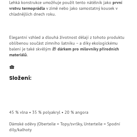
Lehká konstrukce umožňuje použít tento nátělník jako
první
vrstvu termoprádla
v zimě nebo jako samostatný kousek v
chladnějších dnech roku.
Elegantní vzhled a dlouhá životnost dělají z tohoto produktu
oblíbenou součást zimního šatníku – a díky ekologickému
balení je také skvělým 🎁
dárkem pro milovníky přírodních
materiálů
.
🧺
Složení:
45 % vlna • 35 % polyakryl • 20 % angora
Dámské oděvy (Oberteile = Topy/svršky, Unterteile = Spodní
díly/kalhoty