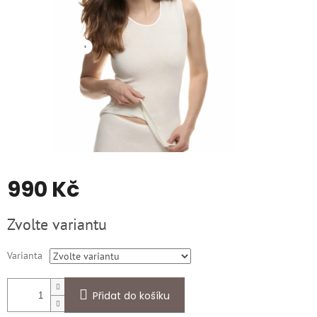
990 Kč
Měrná
Zvolte variantu
cena:
Varianta
Přidat do košíku