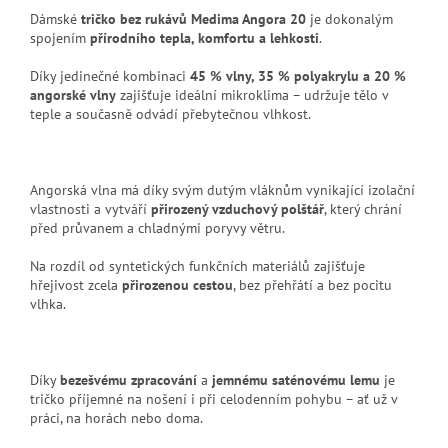
Dámské
tričko bez rukávů Medima Angora 20
je dokonalým
spojením
přírodního tepla, komfortu a lehkosti
.
Díky jedinečné kombinaci
45 % vlny, 35 % polyakrylu a 20 %
angorské vlny
zajišťuje ideální mikroklima – udržuje tělo v
teple a současně odvádí přebytečnou vlhkost.
Angorská vlna má díky svým dutým vláknům vynikající izolační
vlastnosti a vytváří
přirozený vzduchový polštář
, který chrání
před průvanem a chladnými poryvy větru.
Na rozdíl od syntetických funkčních materiálů zajišťuje
hřejivost zcela
přirozenou cestou
, bez přehřátí a bez pocitu
vlhka.
Díky
bezešvému zpracování
a
jemnému saténovému lemu
je
tričko příjemné na nošení i při celodenním pohybu – ať už v
práci, na horách nebo doma.