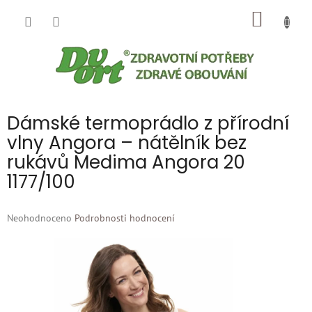
Přejít
NÁKUP
na
obsah
KOŠÍK
Dámské termoprádlo z přírodní
vlny Angora – nátělník bez
rukávů Medima Angora 20
1177/100
Průměrné
Neohodnoceno
Podrobnosti hodnocení
hodnocení
produktu
je
0,0
z
5
hvězdiček.