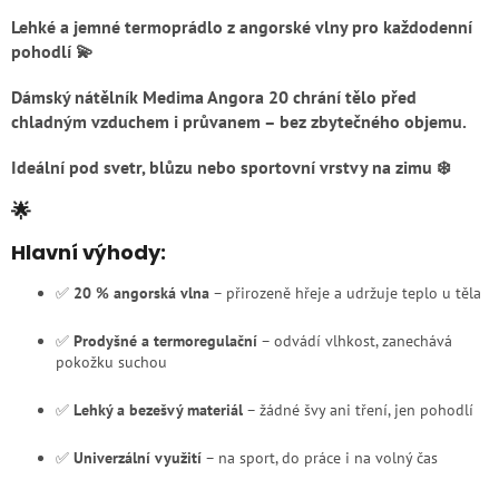
Lehké a jemné
termoprádlo z angorské vlny
pro každodenní
pohodlí 💫
Dámský nátělník Medima Angora 20 chrání tělo před
chladným vzduchem i průvanem – bez zbytečného objemu.
Ideální pod svetr, blůzu nebo sportovní vrstvy na zimu ❄️
🌟
Hlavní výhody:
✅
20 % angorská vlna
– přirozeně hřeje a udržuje teplo u těla
✅
Prodyšné a termoregulační
– odvádí vlhkost, zanechává
pokožku suchou
✅
Lehký a bezešvý materiál
– žádné švy ani tření, jen pohodlí
✅
Univerzální využití
– na sport, do práce i na volný čas