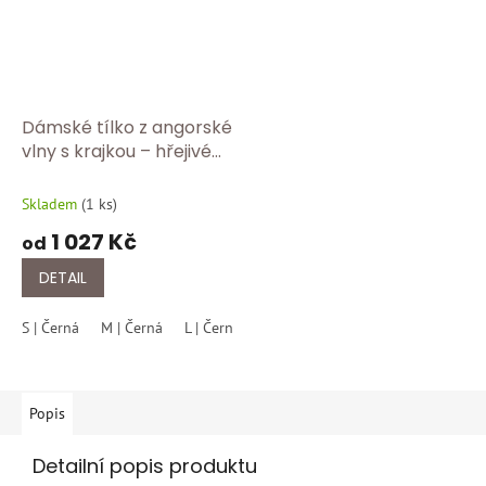
Dámské tílko z angorské
vlny s krajkou – hřejivé
funkční prádlo Medima
1173/750
Skladem
(
1 ks
)
1 027 Kč
od
DETAIL
S | Černá
M | Černá
L | Černá
Popis
Detailní popis produktu