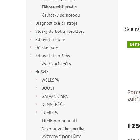
Těhotenské prádlo
Kalhotky po porodu
Diagnostické přístroje
Souv
Vložky do bot a korektory
Zdravotní obuv
Bests
Dětské boty
Zdravotní potřeby
Vyhřívací dečky
NuSkin
WELLSPA
BOOST
Rame
GALVANIC SPA
zahř
DENNÍ PÉČE
ruká
Hřeji
LUMISPA
Průmě
hodno
rame
TRME pro hubnutí
produ
1 25
přír
Dekorativní kosmetika
je
rame
5,0
VÝŽIVOVÉ DOPLŇKY