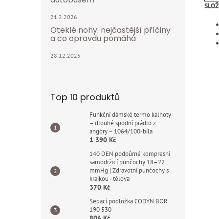
SLOŽ
21.2.2026
Oteklé nohy: nejčastější příčiny
a co opravdu pomáhá
28.12.2025
Top 10 produktů
Funkční dámské termo kalhoty
– dlouhé spodní prádlo z
angory – 1064/100-bíla
1 390 Kč
140 DEN podpůrné kompresní
samodržicí punčochy 18–22
mmHg | Zdravotní punčochy s
krajkou - tělova
370 Kč
Sedací podložka CODYN BOR
190 530
806 Kč