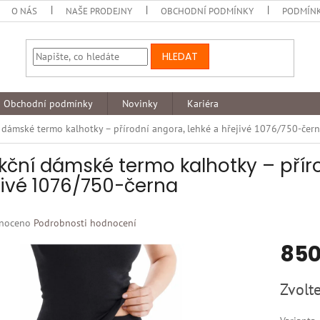
O NÁS
NAŠE PRODEJNY
OBCHODNÍ PODMÍNKY
PODMÍNK
HLEDAT
Obchodní podmínky
Novinky
Kariéra
 dámské termo kalhotky – přírodní angora, lehké a hřejivé 1076/750-čer
kční dámské termo kalhotky – příro
jivé 1076/750-černa
né
noceno
Podrobnosti hodnocení
ní
850
u
Měrná
Zvolte
cena:
k.