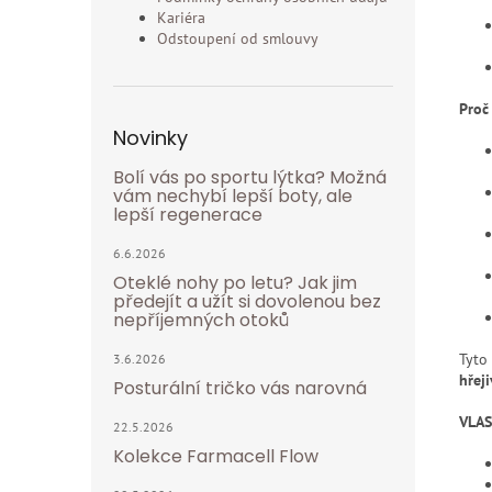
Kariéra
Odstoupení od smlouvy
Proč
Novinky
Bolí vás po sportu lýtka? Možná
vám nechybí lepší boty, ale
lepší regenerace
6.6.2026
Oteklé nohy po letu? Jak jim
předejít a užít si dovolenou bez
nepříjemných otoků
Tyto
3.6.2026
hřej
Posturální tričko vás narovná
VLA
22.5.2026
Kolekce Farmacell Flow