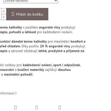
Přidat do košíku
termo kalhotky
s podílem
angorské vlny
poskytují
teplo, pohodlí a lehkost
pro každodenní nošení.
funkční dámské termo kalhotky
pro maximální
komfort a
před chladem
. Díky podílu
20 % angorské vlny
poskytují
teplo
a zároveň zůstávají
lehké, prodyšné a příjemné na
ální volbou pro
každodenní nošení, sport i odpočinek
.
pracování
a
kvalitní materiály
zajišťují
dlouhou
t
a
maximální pohodlí
.
informace