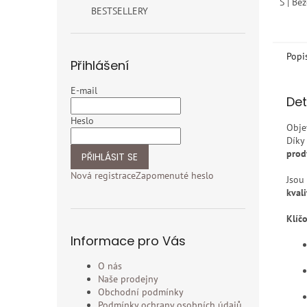
S | Bé
z
BESTSELLERY
5
hvězdi
Popi
Přihlášení
E-mail
Det
Heslo
Obje
Díky
prod
PŘIHLÁSIT SE
Nová registrace
Zapomenuté heslo
Jsou
kvali
Klíčo
Informace pro Vás
O nás
Naše prodejny
Obchodní podmínky
Podmínky ochrany osobních údajů