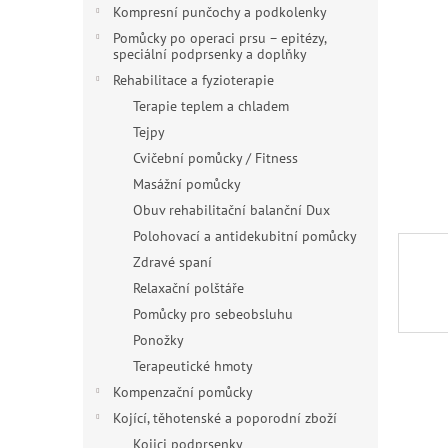
n
Kompresní punčochy a podkolenky
e
Pomůcky po operaci prsu – epitézy,
l
speciální podprsenky a doplňky
Rehabilitace a fyzioterapie
Terapie teplem a chladem
Tejpy
Cvičební pomůcky / Fitness
Masážní pomůcky
Obuv rehabilitační balanční Dux
Polohovací a antidekubitní pomůcky
Zdravé spaní
Relaxační polštáře
Pomůcky pro sebeobsluhu
Ponožky
Terapeutické hmoty
Kompenzační pomůcky
Kojící, těhotenské a poporodní zboží
Kojici podprsenky