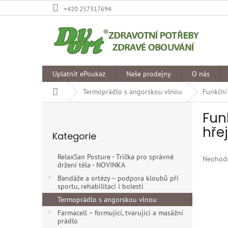
Přejít
+420 257317694
na
obsah
Uplatnit ePoukaz
Naše prodejny
O nás
Domů
Termoprádlo s angorskou vlnou
Funkční
P
Fun
o
Přeskočit
s
hře
Kategorie
kategorie
t
r
RelaxSan Posture - Trička pro správné
Průměr
Neohod
a
držení těla - NOVINKA
hodnoce
n
produkt
Bandáže a ortézy – podpora kloubů při
n
sportu, rehabilitaci i bolesti
je
í
0,0
Termoprádlo s angorskou vlnou
p
z
Farmacell – formující, tvarující a masážní
5
a
prádlo
hvězdiče