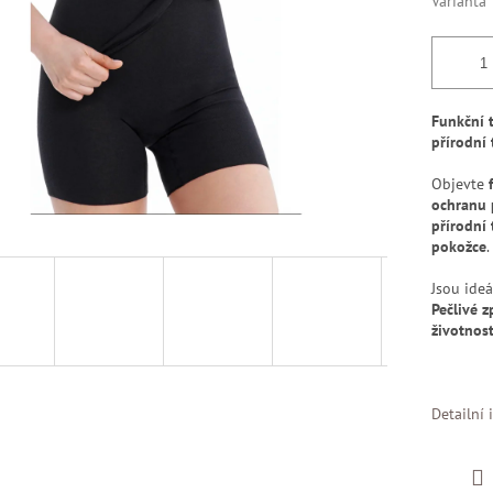
Varianta
Funkční 
přírodní 
Objevte
ochranu 
přírodní 
pokožce
.
Jsou ide
Pečlivé z
životnos
Detailní 