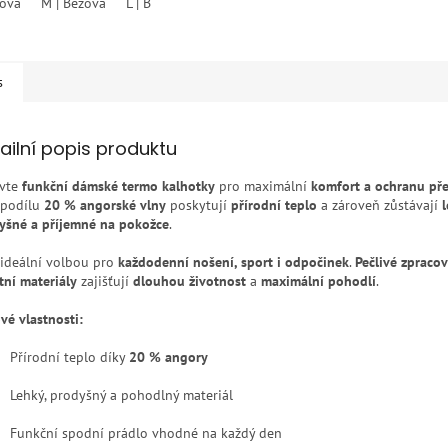
žová
M | Béžová
L | Béžová
XL | Béžová
XXL | Béžová
ček.
s
ailní popis produktu
vte
funkční dámské termo kalhotky
pro maximální
komfort a ochranu př
 podílu
20 % angorské vlny
poskytují
přírodní teplo
a zároveň zůstávají
l
yšné a příjemné na pokožce
.
 ideální volbou pro
každodenní nošení, sport i odpočinek
.
Pečlivé zpraco
tní materiály
zajišťují
dlouhou životnost
a
maximální pohodlí
.
vé vlastnosti:
Přírodní teplo díky
20 % angory
Lehký, prodyšný a pohodlný materiál
Funkční spodní prádlo vhodné na každý den