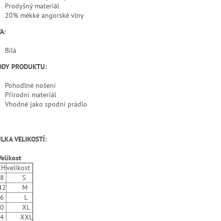
Prodyšný materiál
20% měkké angorské vlny
A:
Bílá
ODY PRODUKTU:
Pohodlné nošení
Přírodní materiál
Vhodné jako spodní prádlo
LKA VELIKOSTÍ:
Velikost
CH
velikost
38
S
42
M
46
L
50
XL
54
XXL