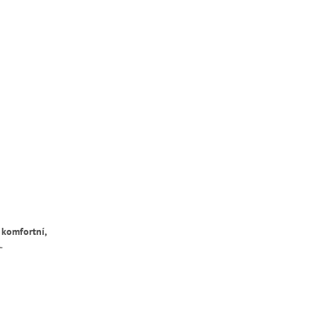
í
komfortní,
l
.