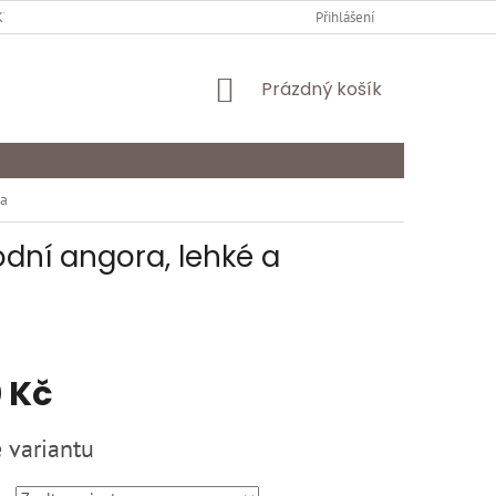
Y OCHRANY OSOBNÍCH ÚDAJŮ
KARIÉRA
Přihlášení
ODSTOUPENÍ OD SMLOU
NÁKUPNÍ
Prázdný košík
KOŠÍK
na
dní angora, lehké a
 Kč
 variantu