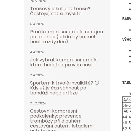
20.5.2026
Tenisový loket bez tenisu?
Častější, než si myslíte
BARV
6.4.2026
Proč kompresní prádlo není jen
po operaci (a kdo by ho měl
VÝH
nosit každý den)
4.4.2026
Jak vybrat kompresní prádlo,
které budete opravdu nosit
2.4.2026
Sportem k trvalé invaliditě? 😄
TABU
Kdy už je čas sáhnout po
bandáži nebo ortéze
D,A,
21.2.2026
36-
Cestovní kompresní
40-
podkolenky: prevence
44-
trombózy při dlouhém
48-
cestování autem, letadlem i
52-
autobusem