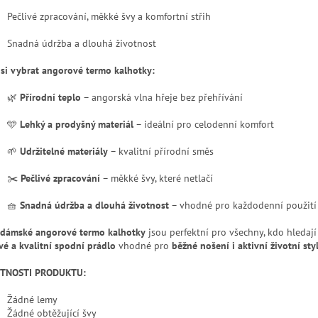
Pečlivé zpracování, měkké švy a komfortní střih
Snadná údržba a dlouhá životnost
 si vybrat angorové termo kalhotky:
🌿
Přírodní teplo
– angorská vlna hřeje bez přehřívání
🩵
Lehký a prodyšný materiál
– ideální pro celodenní komfort
🌱
Udržitelné materiály
– kvalitní přírodní směs
✂️
Pečlivé zpracování
– měkké švy, které netlačí
🧺
Snadná údržba a dlouhá životnost
– vhodné pro každodenní použití
dámské angorové termo kalhotky
jsou perfektní pro všechny, kdo hledaj
ivé a kvalitní spodní prádlo
vhodné pro
běžné nošení i aktivní životní sty
STNOSTI PRODUKTU:
Žádné lemy
Žádné obtěžující švy