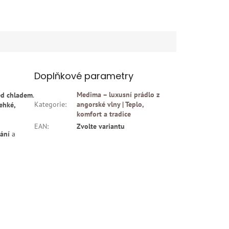
Doplňkové parametry
Medima – luxusní prádlo z
ed chladem
.
Kategorie
:
angorské vlny | Teplo,
ehké,
komfort a tradice
EAN
:
Zvolte variantu
vání
a