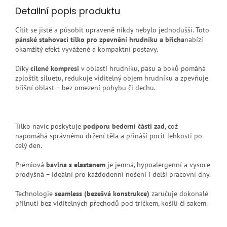
Detailní popis produktu
Cítit se jistě a působit upraveně nikdy nebylo jednodušší. Toto
pánské stahovací tílko pro zpevnění hrudníku a břicha
nabízí
okamžitý efekt vyvážené a kompaktní postavy.
Díky
cílené kompresi
v oblasti hrudníku, pasu a boků pomáhá
zploštit siluetu, redukuje viditelný objem hrudníku a zpevňuje
břišní oblast – bez omezení pohybu či dechu.
Tílko navíc poskytuje
podporu bederní části zad
, což
napomáhá správnému držení těla a přináší pocit lehkosti po
celý den.
Prémiová
bavlna s elastanem
je jemná, hypoalergenní a vysoce
prodyšná – ideální pro každodenní nošení i delší pracovní dny.
Technologie
seamless (bezešvá konstrukce)
zaručuje dokonalé
přilnutí bez viditelných přechodů pod tričkem, košilí či sakem.