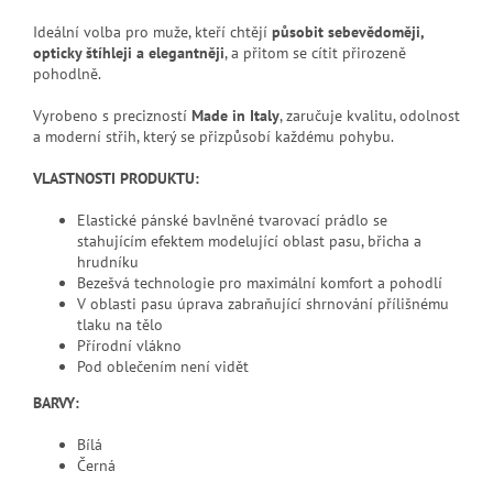
Ideální volba pro muže, kteří chtějí
působit sebevědoměji,
opticky štíhleji a elegantněji
, a přitom se cítit přirozeně
pohodlně.
Vyrobeno s precizností
Made in Italy
, zaručuje kvalitu, odolnost
a moderní střih, který se přizpůsobí každému pohybu.
VLASTNOSTI PRODUKTU:
Elastické pánské bavlněné tvarovací prádlo se
stahujícím efektem modelující oblast pasu, břicha a
hrudníku
Bezešvá technologie pro maximální komfort a pohodlí
V oblasti pasu úprava zabraňující shrnování přílišnému
tlaku na tělo
Přírodní vlákno
Pod oblečením není vidět
BARVY:
Bílá
Černá