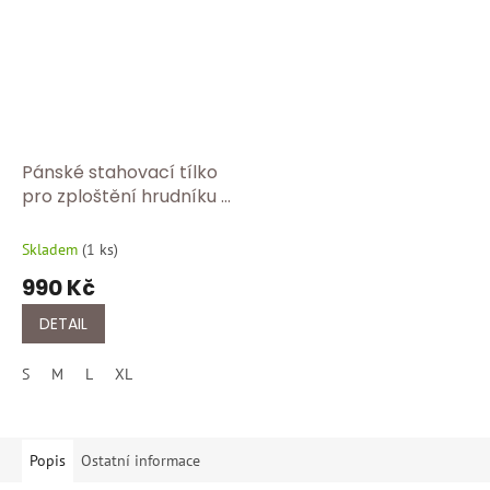
Pánské stahovací tílko
pro zploštění hrudníku a
břicha – tvarující prádlo
Made in Italy FC 418/bílá
Skladem
(
1 ks
)
990 Kč
DETAIL
S
M
L
XL
Popis
Ostatní informace