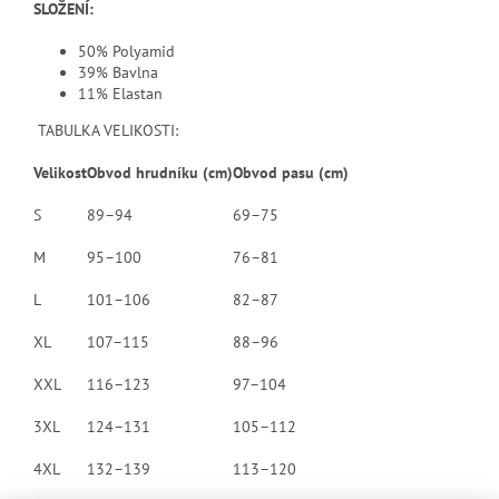
SLOŽENÍ:
50% Polyamid
39% Bavlna
11% Elastan
TABULKA VELIKOSTI:
Velikost
Obvod hrudníku (cm)
Obvod pasu (cm)
S
89–94
69–75
M
95–100
76–81
L
101–106
82–87
XL
107–115
88–96
XXL
116–123
97–104
3XL
124–131
105–112
4XL
132–139
113–120