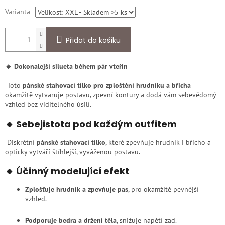
Varianta
Přidat do košíku
🔸 Dokonalejší silueta během pár vteřin
Toto
pánské stahovací tílko pro zploštění hrudníku a břicha
okamžitě vytvaruje postavu, zpevní kontury a dodá vám sebevědomý
vzhled bez viditelného úsilí.
🔸 Sebejistota pod každým outfitem
Diskrétní
pánské stahovací tílko
, které zpevňuje hrudník i břicho a
opticky vytváří štíhlejší, vyváženou postavu.
🔸 Účinný modelující efekt
Zplošťuje hrudník a zpevňuje pas
, pro okamžitě pevnější
vzhled.
Podporuje bedra a držení těla
, snižuje napětí zad.