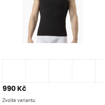
990 Kč
Měrná
Zvolte variantu
cena: