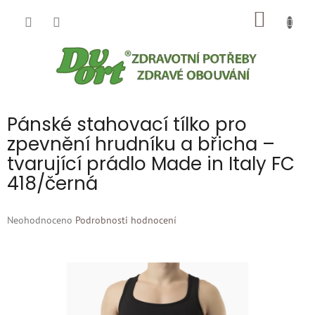
Přejít
NÁKUP
na
obsah
KOŠÍK
Pánské stahovací tílko pro
zpevnění hrudníku a břicha –
tvarující prádlo Made in Italy FC
418/černá
Průměrné
Neohodnoceno
Podrobnosti hodnocení
hodnocení
produktu
je
0,0
z
5
hvězdiček.