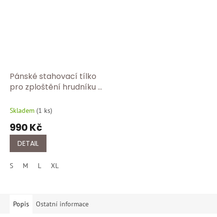
Pánské stahovací tílko
pro zploštění hrudníku a
břicha – tvarující prádlo
Made in Italy FC 418/bílá
Skladem
(
1 ks
)
990 Kč
DETAIL
S
M
L
XL
Popis
Ostatní informace