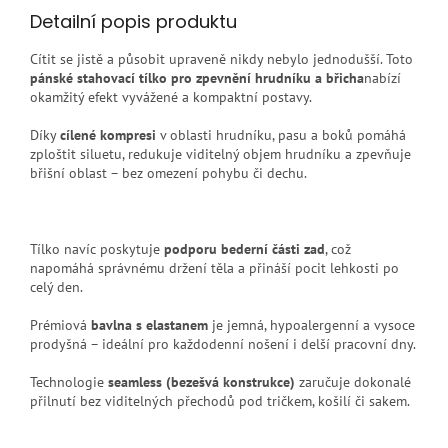
Detailní popis produktu
Cítit se jistě a působit upraveně nikdy nebylo jednodušší. Toto
pánské stahovací tílko pro zpevnění hrudníku a břicha
nabízí
okamžitý efekt vyvážené a kompaktní postavy.
Díky
cílené kompresi
v oblasti hrudníku, pasu a boků pomáhá
zploštit siluetu, redukuje viditelný objem hrudníku a zpevňuje
břišní oblast – bez omezení pohybu či dechu.
Tílko navíc poskytuje
podporu bederní části zad
, což
napomáhá správnému držení těla a přináší pocit lehkosti po
celý den.
Prémiová
bavlna s elastanem
je jemná, hypoalergenní a vysoce
prodyšná – ideální pro každodenní nošení i delší pracovní dny.
Technologie
seamless (bezešvá konstrukce)
zaručuje dokonalé
přilnutí bez viditelných přechodů pod tričkem, košilí či sakem.