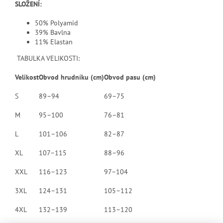
SLOŽENÍ:
50% Polyamid
39% Bavlna
11% Elastan
TABULKA VELIKOSTI:
Velikost
Obvod hrudníku (cm)
Obvod pasu (cm)
S
89–94
69–75
M
95–100
76–81
L
101–106
82–87
XL
107–115
88–96
XXL
116–123
97–104
3XL
124–131
105–112
4XL
132–139
113–120