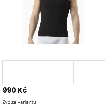
990 Kč
Měrná
Zvolte variantu
cena: