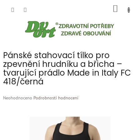
Přejít
NÁKUP
na
obsah
KOŠÍK
Pánské stahovací tílko pro
zpevnění hrudníku a břicha –
tvarující prádlo Made in Italy FC
418/černá
Průměrné
Neohodnoceno
Podrobnosti hodnocení
hodnocení
produktu
je
0,0
z
5
hvězdiček.