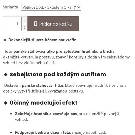
Varianta
Přidat do košíku
🔸 Dokonalejší silueta během pár vteřin
Toto
pánské stahovací tílko pro zploštění hrudníku a břicha
okamžitě vytvaruje postavu, zpevní kontury a dodá vám sebevědomý
vzhled bez viditelného úsilí.
🔸 Sebejistota pod každým outfitem
Diskrétní
pánské stahovací tílko
, které zpevňuje hrudník i břicho a
opticky vytváří štíhlejší, vyváženou postavu.
🔸 Účinný modelující efekt
Zplošťuje hrudník a zpevňuje pas
, pro okamžitě pevnější
vzhled.
Podporuje bedra a držení těla
, snižuje napětí zad.