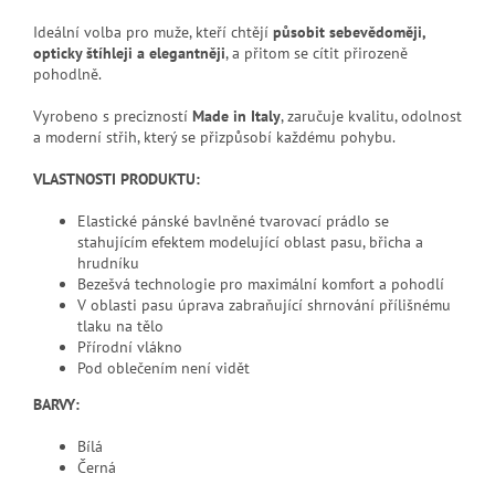
Ideální volba pro muže, kteří chtějí
působit sebevědoměji,
opticky štíhleji a elegantněji
, a přitom se cítit přirozeně
pohodlně.
Vyrobeno s precizností
Made in Italy
, zaručuje kvalitu, odolnost
a moderní střih, který se přizpůsobí každému pohybu.
VLASTNOSTI PRODUKTU:
Elastické pánské bavlněné tvarovací prádlo se
stahujícím efektem modelující oblast pasu, břicha a
hrudníku
Bezešvá technologie pro maximální komfort a pohodlí
V oblasti pasu úprava zabraňující shrnování přílišnému
tlaku na tělo
Přírodní vlákno
Pod oblečením není vidět
BARVY:
Bílá
Černá