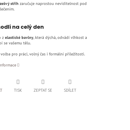
zešvý střih
zaručuje naprostou neviditelnost pod
lečením.
odlí na celý den
o z
elastické bavlny
, která dýchá, odvádí vlhkost a
í se vašemu tělu.
 volba pro práci, volný čas i formální příležitosti.
informace
AT
TISK
ZEPTAT SE
SDÍLET