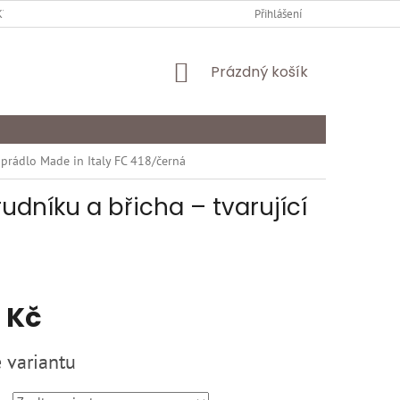
Y OCHRANY OSOBNÍCH ÚDAJŮ
KARIÉRA
Přihlášení
ODSTOUPENÍ OD SMLOU
NÁKUPNÍ
Prázdný košík
KOŠÍK
 prádlo Made in Italy FC 418/černá
udníku a břicha – tvarující
 Kč
 variantu