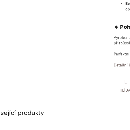
Be
ob
🔸 Poh
Vyroben
přizpůsob
Perfektní
Detailní 
HLÍD
isející produkty