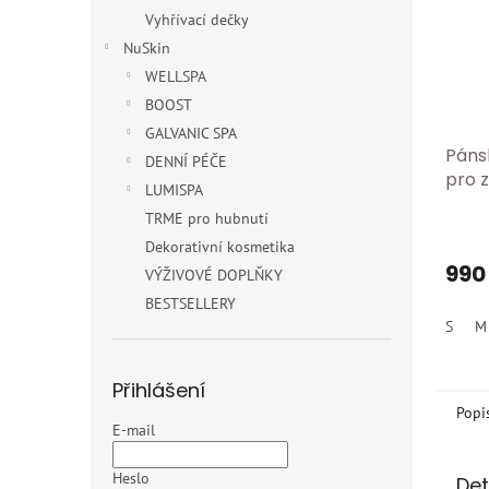
Vyhřívací dečky
NuSkin
WELLSPA
BOOST
GALVANIC SPA
Páns
DENNÍ PÉČE
pro 
LUMISPA
a bři
TRME pro hubnutí
prádl
Dekorativní kosmetika
418/b
990
VÝŽIVOVÉ DOPLŇKY
BESTSELLERY
S
M
Přihlášení
Popi
E-mail
Heslo
Det