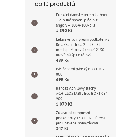
Top 10 produktů
Funkční dámské termo kalhoty
– dlouhé spodní prádlo z
angory – 1064/100-bíla
1 390 Kč
Lékařské kompresní podkolenky
RelaxSan | Třída 2 – 23–32
mmHg | Mikrovlákno ✅ 2150
otevřená špice tělová
489 Kč
Pás žeberní pánský BORT 102
800
699 Kč
Bandáž Achillovy šlachy
ACHILLOSTABIL Eco BORT 054
900
1 079 Kč
Zdravotní kompresní
podkolenky 140 DEN – úleva
pro unavené nohy/tělova
247 Kč