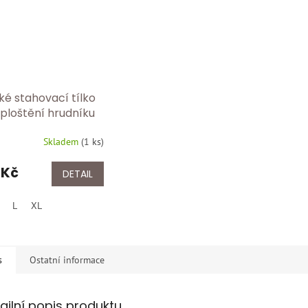
ké stahovací tílko
zploštění hrudníku
cha – tvarující
Skladem
(
1 ks
)
o Made in Italy FC
ílá
 Kč
DETAIL
L
XL
s
Ostatní informace
ailní popis produktu