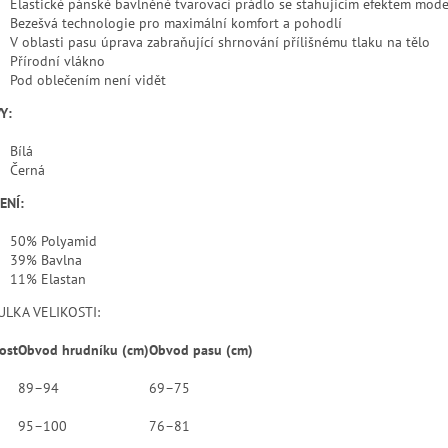
Elastické pánské bavlněné tvarovací prádlo se stahujícím efektem model
Bezešvá technologie pro maximální komfort a pohodlí
V oblasti pasu úprava zabraňující shrnování přílišnému tlaku na tělo
Přírodní vlákno
Pod oblečením není vidět
Y:
Bílá
Černá
ENÍ:
50% Polyamid
39% Bavlna
11% Elastan
LKA VELIKOSTI:
ost
Obvod hrudníku (cm)
Obvod pasu (cm)
89–94
69–75
95–100
76–81