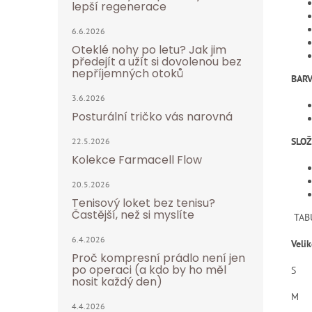
lepší regenerace
6.6.2026
Oteklé nohy po letu? Jak jim
předejít a užít si dovolenou bez
nepříjemných otoků
BARV
3.6.2026
Posturální tričko vás narovná
SLOŽ
22.5.2026
Kolekce Farmacell Flow
20.5.2026
Tenisový loket bez tenisu?
Častější, než si myslíte
TABU
6.4.2026
Velik
Proč kompresní prádlo není jen
po operaci (a kdo by ho měl
S
nosit každý den)
M
4.4.2026