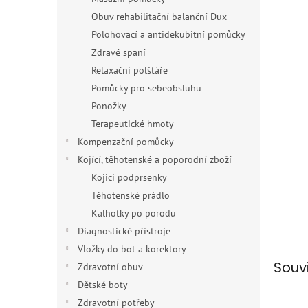
Obuv rehabilitační balanční Dux
Polohovací a antidekubitní pomůcky
Zdravé spaní
Relaxační polštáře
Pomůcky pro sebeobsluhu
Ponožky
Terapeutické hmoty
Kompenzační pomůcky
Kojící, těhotenské a poporodní zboží
Kojici podprsenky
Těhotenské prádlo
Kalhotky po porodu
Diagnostické přístroje
Vložky do bot a korektory
Souv
Zdravotní obuv
Dětské boty
Zdravotní potřeby