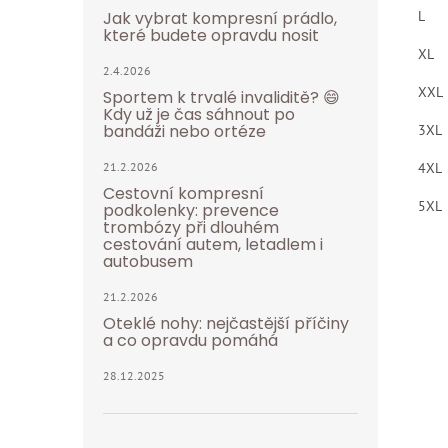
Jak vybrat kompresní prádlo,
L
které budete opravdu nosit
XL
2.4.2026
XXL
Sportem k trvalé invaliditě? 😄
Kdy už je čas sáhnout po
bandáži nebo ortéze
3XL
21.2.2026
4XL
Cestovní kompresní
5XL
podkolenky: prevence
trombózy při dlouhém
cestování autem, letadlem i
autobusem
21.2.2026
Oteklé nohy: nejčastější příčiny
a co opravdu pomáhá
28.12.2025