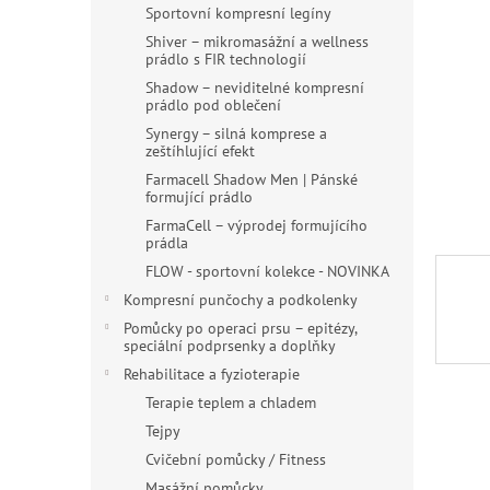
n
Sportovní kompresní legíny
e
Shiver – mikromasážní a wellness
l
prádlo s FIR technologií
Shadow – neviditelné kompresní
prádlo pod oblečení
Synergy – silná komprese a
zeštíhlující efekt
Farmacell Shadow Men | Pánské
formující prádlo
FarmaCell – výprodej formujícího
prádla
FLOW - sportovní kolekce - NOVINKA
Kompresní punčochy a podkolenky
Pomůcky po operaci prsu – epitézy,
speciální podprsenky a doplňky
Rehabilitace a fyzioterapie
Terapie teplem a chladem
Tejpy
Cvičební pomůcky / Fitness
Masážní pomůcky