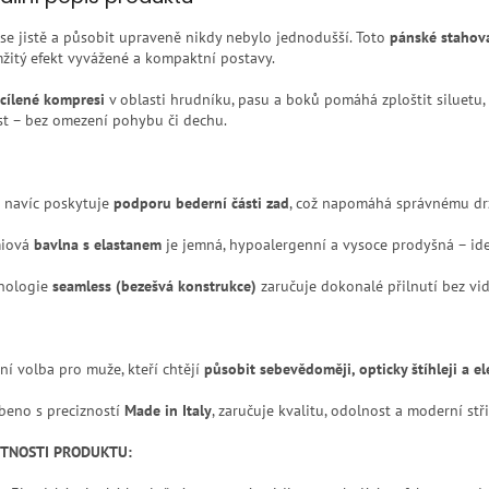
t se jistě a působit upraveně nikdy nebylo jednodušší. Toto
pánské stahova
žitý efekt vyvážené a kompaktní postavy.
cílené kompresi
v oblasti hrudníku, pasu a boků pomáhá zploštit siluetu,
st – bez omezení pohybu či dechu.
o navíc poskytuje
podporu bederní části zad
, což napomáhá správnému drže
miová
bavlna s elastanem
je jemná, hypoalergenní a vysoce prodyšná – ide
nologie
seamless (bezešvá konstrukce)
zaručuje dokonalé přilnutí bez vid
lní volba pro muže, kteří chtějí
působit sebevědoměji, opticky štíhleji a e
beno s precizností
Made in Italy
, zaručuje kvalitu, odolnost a moderní st
STNOSTI PRODUKTU: