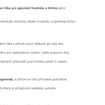
cí tílko pro zpevnění hrudníku a břicha
nabízí
 redukuje viditelný objem hrudníku a zpevňuje břišní
ní těla a přináší pocit lehkosti po celý den.
ální pro každodenní nošení i delší pracovní dny.
itelných přechodů pod tričkem, košilí či sakem.
legantněji
, a přitom se cítit přirozeně pohodlně.
řih, který se přizpůsobí každému pohybu.