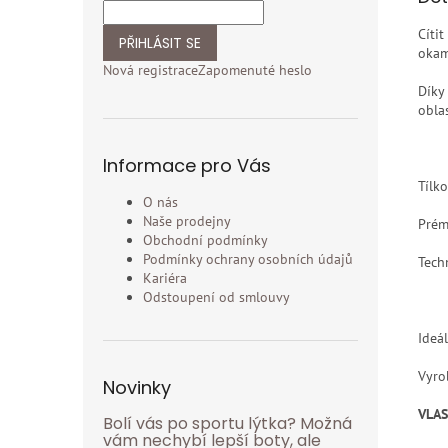
Cíti
PŘIHLÁSIT SE
okam
Nová registrace
Zapomenuté heslo
Díky
obla
Informace pro Vás
Tílk
O nás
Naše prodejny
Pré
Obchodní podmínky
Podmínky ochrany osobních údajů
Tech
Kariéra
Odstoupení od smlouvy
Ideá
Vyro
Novinky
VLA
Bolí vás po sportu lýtka? Možná
vám nechybí lepší boty, ale