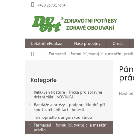
Přejít
+420 257317694
na
obsah
Uplatnit ePoukaz
Naše prodejny
O nás
Domů
Farmacell – formující, tvarující a masážní prád
P
Pán
o
Přeskočit
s
prá
Kategorie
kategorie
t
r
RelaxSan Posture - Trička pro správné
Průměr
Neohod
a
držení těla - NOVINKA
hodnoce
n
produkt
Bandáže a ortézy – podpora kloubů při
n
sportu, rehabilitaci i bolesti
je
í
0,0
Termoprádlo s angorskou vlnou
p
z
Farmacell – formující, tvarující a masážní
5
a
prádlo
hvězdiče