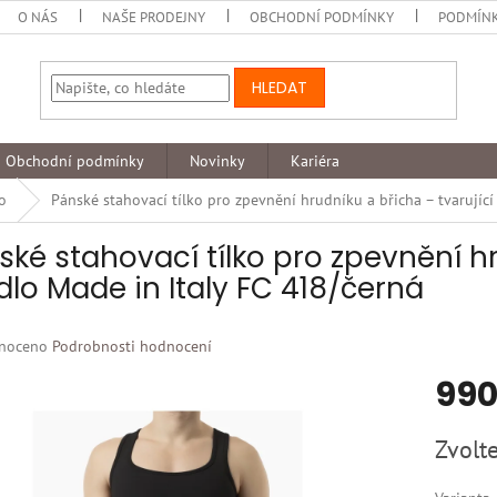
O NÁS
NAŠE PRODEJNY
OBCHODNÍ PODMÍNKY
PODMÍNK
HLEDAT
Obchodní podmínky
Novinky
Kariéra
lo
Pánské stahovací tílko pro zpevnění hrudníku a břicha – tvarující
ské stahovací tílko pro zpevnění hr
dlo Made in Italy FC 418/černá
né
noceno
Podrobnosti hodnocení
ní
990
u
Měrná
Zvolte
cena:
k.