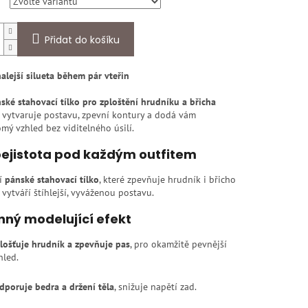
Přidat do košíku
lejší silueta během pár vteřin
ské stahovací tílko pro zploštění hrudníku a břicha
 vytvaruje postavu, zpevní kontury a dodá vám
ý vzhled bez viditelného úsilí.
bejistota pod každým outfitem
í
pánské stahovací tílko
, které zpevňuje hrudník i břicho
 vytváří štíhlejší, vyváženou postavu.
inný modelující efekt
lošťuje hrudník a zpevňuje pas
, pro okamžitě pevnější
hled.
dporuje bedra a držení těla
, snižuje napětí zad.