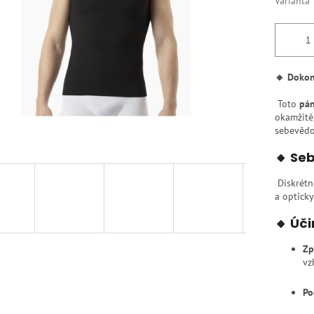
Varianta
🔸 Dokona
Toto
pán
okamžitě
sebevědom
🔸 Se
Diskrétn
a opticky
🔸 Úč
Zp
vz
Po