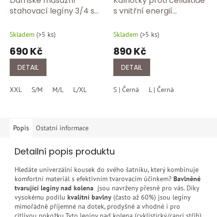
Dámské masážní
Kalhotky proti cellulitidě
stahovací legíny 3/4 s
s vnitřní energií
vysokým pasem –
polostehenní s vysokým
anticelulitidní capri
pasem 603Y
Skladem
(
>5 ks
)
Skladem
(
>5 ks
)
shapewear FC 123/
690 Kč
890 Kč
černa
DETAIL
DETAIL
XXL
S/M
M/L
L/XL
S | Černá
L | Černá
Popis
Ostatní informace
Detailní popis produktu
Hledáte univerzální kousek do svého šatníku, který kombinuje
komfortní materiál s efektivním tvarovacím účinkem?
Bavlněné
tvarující legíny nad kolena
jsou navrženy přesně pro vás. Díky
vysokému podílu
kvalitní bavlny
(často až 60%) jsou legíny
mimořádně příjemné na dotek, prodyšné a vhodné i pro
citlivou pokožku.Tyto legíny nad kolena (cyklistický/capri střih)