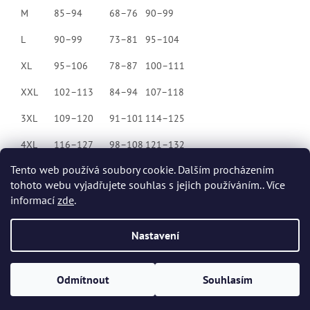
M
85–94
68–76
90–99
L
90–99
73–81
95–104
XL
95–106
78–87
100–111
XXL
102–113
84–94
107–118
3XL
109–120
91–101
114–125
4XL
116–127
98–108
121–132
Tento web používá soubory cookie. Dalším procházením
tohoto webu vyjadřujete souhlas s jejich používáním.. Více
Z
informací
zde
.
á
p
Vytvořil Shoptet
Nastavení
a
t
Copyright 2026
Dvort.cz - Zdravotnické potřeby
. Všechna práva
í
Odmítnout
Souhlasím
vyhrazena.