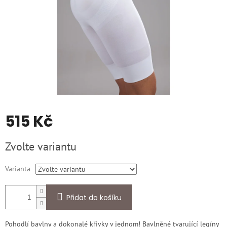
515 Kč
Měrná
Zvolte variantu
cena:
Varianta
Přidat do košíku
Pohodlí bavlny a dokonalé křivky v jednom! Bavlněné tvarující legíny