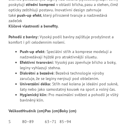
poskytují
střední kompresi
v oblasti břicha, pasu a stehen, čímž
opticky zeštíhlují postavu. Inovativní design zahrnuje
také
push-up efekt
, který přirozeně tvaruje a nadzvedává
zadeček
Klíčové vlastnosti a benefity.
Pohodlí z bavlny:
Vysoký podíl bavlny zajišťuje prodyšnost a
komfort i při celodenním nošení.
Push-up efekt:
Speciální střih a komprese modelují a
nadzvedávají hýždě pro atraktivnější siluetu.
Efektivní tvarování:
Vysoký pas zpevňuje břicho a boky,
legíny vyhlazují stehna.
Diskrétní a bezešvé:
Bezešvá technologie výroby
zaručuje, že se legíny nerýsují pod oblečením.
Univerzální délka:
Střih nad kolena je ideální pod sukně,
šaty nebo jako samostatný kousek na sport a volný čas.
Hygienický klín:
Pro maximální svěžest a pohodlí je všitý
bavlněný klín.
Velikost
Hrudník (cm)
Pas (cm)
Boky (cm)
S
80–89
63–71
85–94