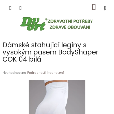
Přejít
NÁKUP
na
obsah
KOŠÍK
Dámské stahující legíny s
vysokým pasem BodyShaper
COK 04 bílá
Průměrné
Neohodnoceno
Podrobnosti hodnocení
hodnocení
produktu
je
0,0
z
5
hvězdiček.