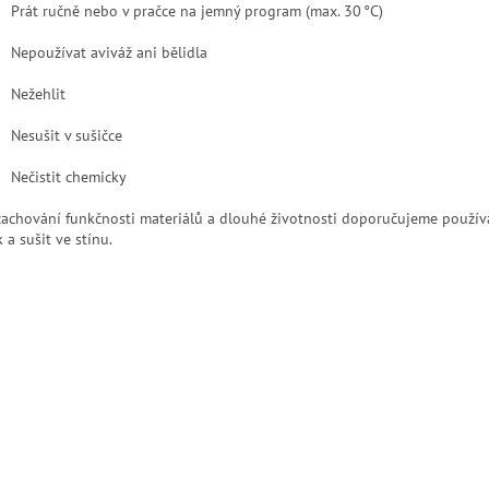
Prát ručně nebo v pračce na jemný program (max. 30 °C)
Nepoužívat aviváž ani bělidla
Nežehlit
Nesušit v sušičce
Nečistit chemicky
zachování funkčnosti materiálů a dlouhé životnosti doporučujeme používa
 a sušit ve stínu.