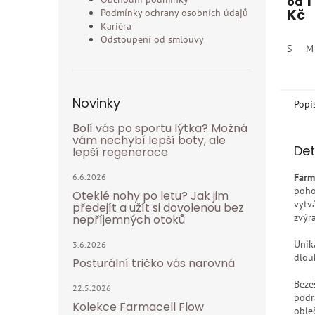
1
od
produ
Kč
Podmínky ochrany osobních údajů
je
Kariéra
5,0
Odstoupení od smlouvy
z
S
M
5
hvězdi
Novinky
Popi
Bolí vás po sportu lýtka? Možná
vám nechybí lepší boty, ale
Det
lepší regenerace
Farm
6.6.2026
poho
Oteklé nohy po letu? Jak jim
vytv
předejít a užít si dovolenou bez
zvýr
nepříjemných otoků
Unik
3.6.2026
dlou
Posturální tričko vás narovná
Bezeš
22.5.2026
podr
Kolekce Farmacell Flow
oble