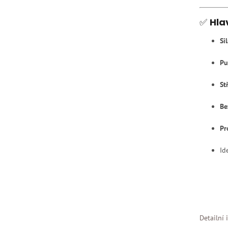
✅
Hla
Si
Pu
St
Be
Pr
Id
Detailní 