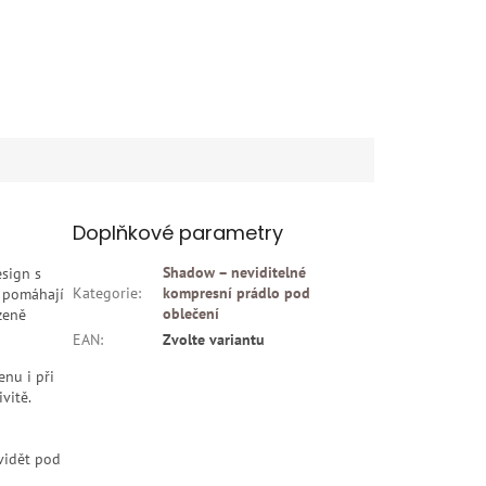
Doplňkové parametry
Shadow – neviditelné
esign s
Kategorie
:
kompresní prádlo pod
ů pomáhají
oblečení
zeně
EAN
:
Zvolte variantu
enu i při
vitě.
 vidět pod