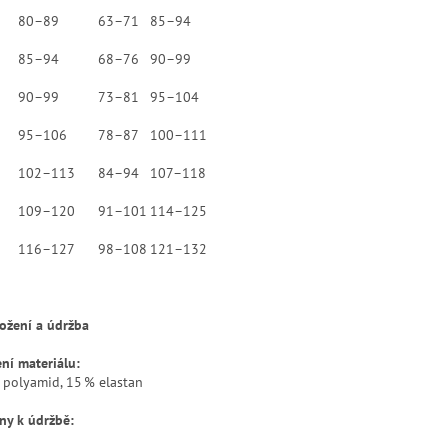
80–89
63–71
85–94
85–94
68–76
90–99
90–99
73–81
95–104
95–106
78–87
100–111
102–113
84–94
107–118
109–120
91–101
114–125
116–127
98–108
121–132
ložení a údržba
ení materiálu:
 polyamid, 15 % elastan
ny k údržbě: