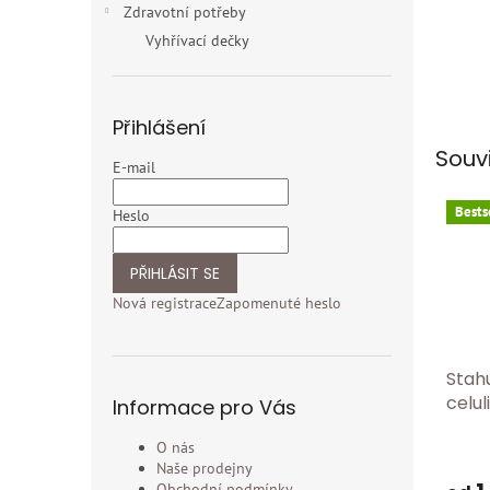
Zdravotní potřeby
Vyhřívací dečky
Přihlášení
Souv
E-mail
Bests
Heslo
PŘIHLÁSIT SE
Nová registrace
Zapomenuté heslo
Stahu
celul
Informace pro Vás
pase
O nás
efek
Průmě
Naše prodejny
hodno
Obchodní podmínky