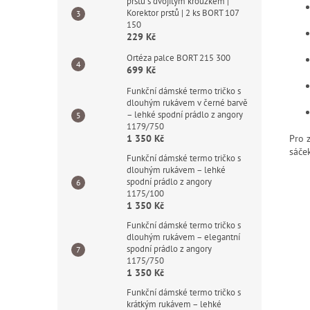
prstů s dvojitým kroužkem |
Korektor prstů | 2 ks BORT 107
150
229 Kč
Ortéza palce BORT 215 300
699 Kč
Funkční dámské termo tričko s
dlouhým rukávem v černé barvě
– lehké spodní prádlo z angory
1179/750
1 350 Kč
Pro 
sáček
Funkční dámské termo tričko s
dlouhým rukávem – lehké
spodní prádlo z angory
1175/100
1 350 Kč
Funkční dámské termo tričko s
dlouhým rukávem – elegantní
spodní prádlo z angory
1175/750
1 350 Kč
Funkční dámské termo tričko s
krátkým rukávem – lehké