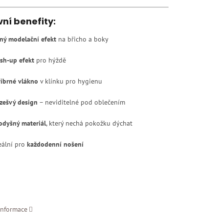
vní benefity:
lný modelační efekt
na břicho a boky
sh-up efekt
pro hýždě
říbrné vlákno
v klínku pro hygienu
zešvý design
– neviditelné pod oblečením
odyšný materiál
, který nechá pokožku dýchat
eální pro
každodenní nošení
informace