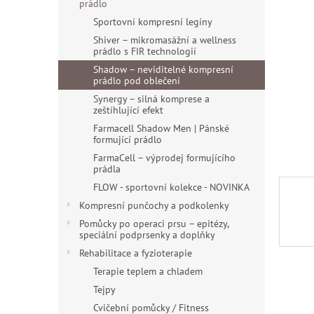
a
prádlo
hvězdiče
n
Sportovní kompresní legíny
e
Shiver – mikromasážní a wellness
l
prádlo s FIR technologií
Shadow – neviditelné kompresní
prádlo pod oblečení
Synergy – silná komprese a
zeštíhlující efekt
Farmacell Shadow Men | Pánské
formující prádlo
FarmaCell – výprodej formujícího
prádla
FLOW - sportovní kolekce - NOVINKA
Kompresní punčochy a podkolenky
Pomůcky po operaci prsu – epitézy,
speciální podprsenky a doplňky
Rehabilitace a fyzioterapie
Terapie teplem a chladem
Tejpy
Cvičební pomůcky / Fitness