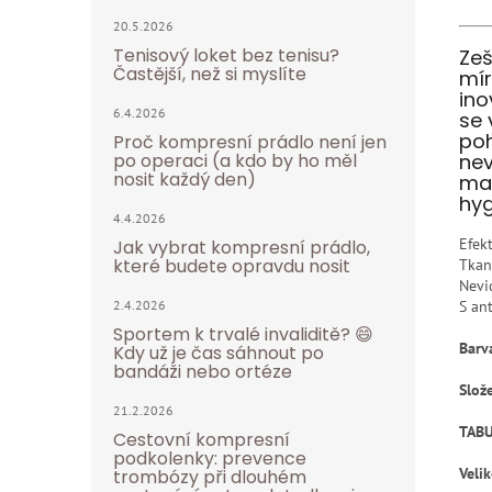
20.5.2026
Tenisový loket bez tenisu?
Zeš
Častější, než si myslíte
mír
ino
6.4.2026
se 
poh
Proč kompresní prádlo není jen
po operaci (a kdo by ho měl
nev
nosit každý den)
max
hyg
4.4.2026
Efek
Jak vybrat kompresní prádlo,
které budete opravdu nosit
Tkan
Nevi
2.4.2026
S an
Sportem k trvalé invaliditě? 😄
Barv
Kdy už je čas sáhnout po
bandáži nebo ortéze
Slož
21.2.2026
TABU
Cestovní kompresní
podkolenky: prevence
Velik
trombózy při dlouhém