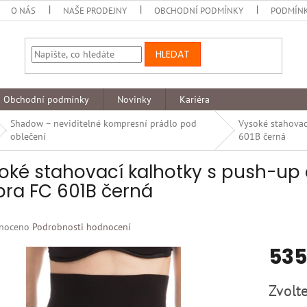
O NÁS
NAŠE PRODEJNY
OBCHODNÍ PODMÍNKY
PODMÍNK
HLEDAT
Obchodní podmínky
Novinky
Kariéra
Shadow – neviditelné kompresní prádlo pod
Vysoké stahovac
oblečení
601B černá
oké stahovací kalhotky s push-up
íbra FC 601B černá
né
noceno
Podrobnosti hodnocení
ní
535
u
Měrná
Zvolte
cena: