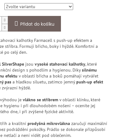
Přidat do košíku
tahovací kalhotky Farmacell s push-up efektem a
e stříbra. Formují břicho, boky i hýždě. Komfortní a
é po celý den.
l SilverShape
jsou
vysoké stahovací kalhotky
, které
funkční design s pohodlím a hygienou. Díky
silnému
mu efektu
v oblasti břicha a boků pomáhají vytvářet
ný pas
a hladkou siluetu, zatímco jemný
push-up efekt
 zvýrazní hýždě.
 výhodou je
vlákno se stříbrem
v oblasti klínku, které
e hygienu i při dlouhodobém nošení – oceníte jej
ého dne, i při zvýšené fyzické aktivitě.
třih a kvalitní
prodyšná mikrovlákna
zaručují maximální
bez podráždění pokožky. Prádlo se dokonale přizpůsobí
de netlačí a není vidět pod oblečením.