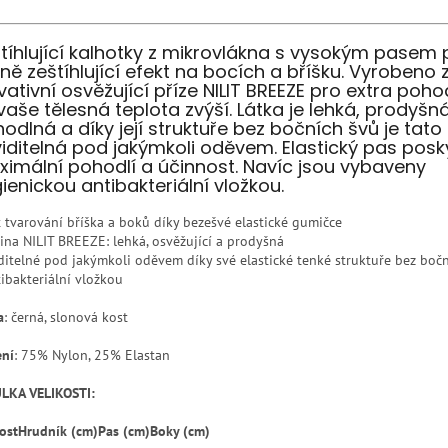
tíhlující kalhotky z mikrovlákna s vysokým pasem 
ně zeštíhlující efekt na bocích a bříšku. Vyrobeno 
vativní osvěžující příze NILIT BREEZE pro extra pohod
vaše tělesná teplota zvýší. Látka je lehká, prodyšn
odlná a díky její struktuře bez bočních švů je tato 
iditelná pod jakýmkoli oděvem. Elastický pas posk
imální pohodlí a účinnost. Navíc jsou vybaveny
ienickou antibakteriální vložkou.
t tvarování bříška a boků díky bezešvé elastické gumičce
ina NILIT BREEZE: lehká, osvěžující a prodyšná
ditelné pod jakýmkoli oděvem díky své elastické tenké struktuře bez boč
tibakteriální vložkou
a
: černá, slonová kost
ení
: 75% Nylon, 25% Elastan
LKA VELIKOSTI:
ost
Hrudník (cm)
Pas (cm)
Boky (cm)