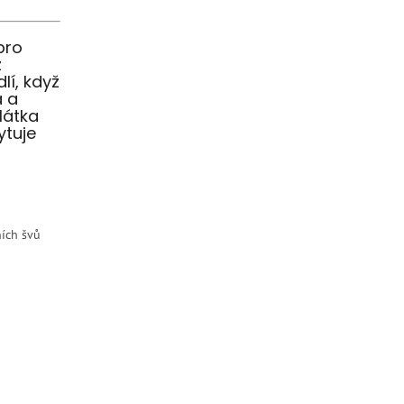
pro
z
lí, když
á a
látka
ytuje
ních švů