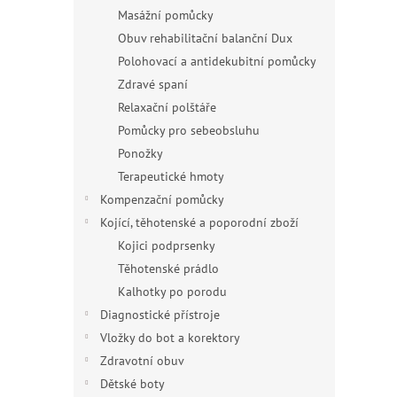
Masážní pomůcky
Obuv rehabilitační balanční Dux
Polohovací a antidekubitní pomůcky
Zdravé spaní
Relaxační polštáře
Pomůcky pro sebeobsluhu
Ponožky
Terapeutické hmoty
Kompenzační pomůcky
Kojící, těhotenské a poporodní zboží
Kojici podprsenky
Těhotenské prádlo
Kalhotky po porodu
Diagnostické přístroje
Vložky do bot a korektory
Zdravotní obuv
Dětské boty