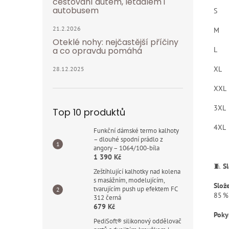
cestování autem, letadlem i
autobusem
S
21.2.2026
M
Oteklé nohy: nejčastější příčiny
a co opravdu pomáhá
L
XL
28.12.2025
XXL
3XL
Top 10 produktů
4XL
Funkční dámské termo kalhoty
– dlouhé spodní prádlo z
angory – 1064/100-bíla
1 390 Kč
🧵
S
Zeštíhlující kalhotky nad kolena
s masážním, modelujícím,
Slož
tvarujícím push up efektem FC
85 %
312 černá
679 Kč
Poky
PediSoft® silikonový oddělovač