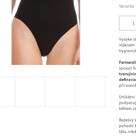
k.
Varianta
Vysoké s
vláknem z
hygienick
Farmacel
spojují 
tvarující
definova
přirozeně
Unikátní
podporuj
během cel
Bezešvý s
pohodlí 
tělu, nik