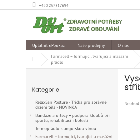
Přejít
+420 257317694
na
obsah
Uplatnit ePoukaz
Naše prodejny
O nás
Farmacell – formující, tvarující a masážní
Domů
prádlo
P
Vys
o
Přeskočit
s
stř
Kategorie
kategorie
t
r
RelaxSan Posture - Trička pro správné
Průměr
Neohod
a
držení těla - NOVINKA
hodnoce
n
produkt
Bandáže a ortézy – podpora kloubů při
n
sportu, rehabilitaci i bolesti
je
í
0,0
Termoprádlo s angorskou vlnou
p
z
Farmacell – formující, tvarující a masážní
5