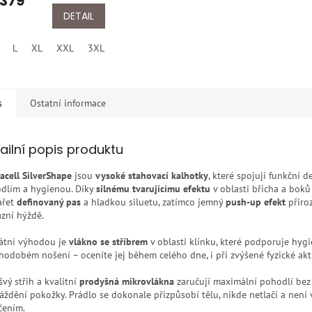
 379
ktu
DETAIL
L
XL
XXL
3XL
4XL
5XL
ček.
s
Ostatní informace
ailní popis produktu
acell SilverShape
jsou
vysoké stahovací kalhotky
, které spojují funkční d
dlím a hygienou. Díky
silnému tvarujícímu efektu
v oblasti břicha a bok
ářet
definovaný pas
a hladkou siluetu, zatímco jemný
push-up efekt
přiro
azní hýždě.
átní výhodou je
vlákno se stříbrem
v oblasti klínku, které podporuje hygi
hodobém nošení – oceníte jej během celého dne, i při zvýšené fyzické akti
vý střih a kvalitní
prodyšná mikrovlákna
zaručují maximální pohodlí bez
áždění pokožky. Prádlo se dokonale přizpůsobí tělu, nikde netlačí a není
čením.