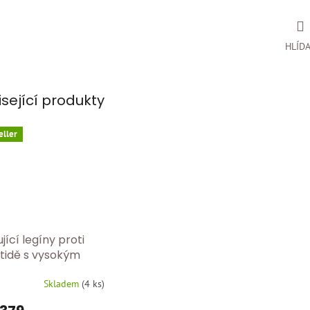
HLÍD
isející produkty
eller
jící legíny proti
itidě s vysokým
m – modelující
Skladem
(
4 ks
)
t FC 609Y/černa
rné
cení