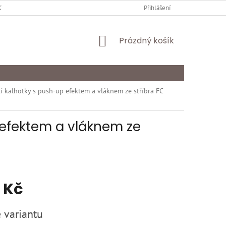
Y OCHRANY OSOBNÍCH ÚDAJŮ
KARIÉRA
Přihlášení
ODSTOUPENÍ OD SMLOU
NÁKUPNÍ
Prázdný košík
KOŠÍK
í kalhotky s push-up efektem a vláknem ze stříbra FC
 efektem a vláknem ze
 Kč
 variantu