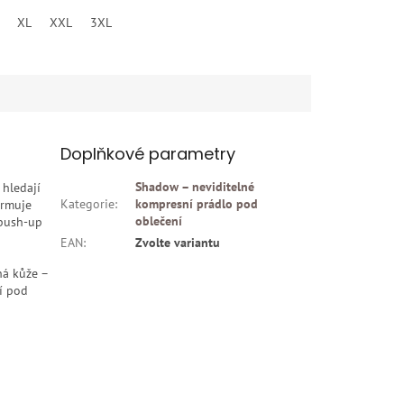
XL
XXL
3XL
4XL
5XL
Doplňkové parametry
Shadow – neviditelné
 hledají
Kategorie
:
kompresní prádlo pod
ormuje
oblečení
 push-up
EAN
:
Zvolte variantu
há kůže –
ní pod