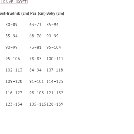
LKA VELIKOSTÍ
ost
Hrudník (cm)
Pas (cm)
Boky (cm)
80–89
63–71
85–94
85–94
68–76
90–99
90–99
73–81
95–104
95–106
78–87
100–111
102–113
84–94
107–118
109–120
91–101
114–125
116–127
98–108
121–132
123–134
105–115
128–139