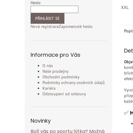
Heslo
XXL
PŘIHLÁSIT SE
Nová registrace
Zapomenuté heslo
Popi
Det
Informace pro Vás
Obje
O nás
komb
Naše prodejny
břic
Obchodní podmínky
efekt
Podmínky ochrany osobních údajů
Kariéra
Vyro
Odstoupení od smlouvy
přiz
každ
✅
H
Novinky
Bolí vás po sportu lýtka? Možná