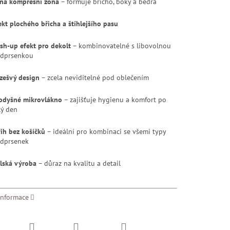
lná kompresní zóna
– formuje břicho, boky a bedra
ekt plochého břicha a štíhlejšího pasu
sh-up efekt pro dekolt
– kombinovatelné s libovolnou
dprsenkou
zešvý design
– zcela neviditelné pod oblečením
odyšné mikrovlákno
– zajišťuje hygienu a komfort po
lý den
řih bez košíčků
– ideální pro kombinaci se všemi typy
dprsenek
alská výroba
– důraz na kvalitu a detail
informace