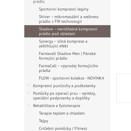
a
prádlo
hvězdiče
n
Sportovní kompresní legíny
e
Shiver – mikromasážní a wellness
l
prádlo s FIR technologií
Shadow – neviditelné kompresní
prádlo pod oblečení
Synergy – silná komprese a
zeštíhlující efekt
Farmacell Shadow Men | Pánské
formující prádlo
FarmaCell – výprodej formujícího
prádla
FLOW - sportovní kolekce - NOVINKA
Kompresní punčochy a podkolenky
Pomůcky po operaci prsu – epitézy,
speciální podprsenky a doplňky
Rehabilitace a fyzioterapie
Terapie teplem a chladem
Tejpy
Cvičební pomůcky / Fitness