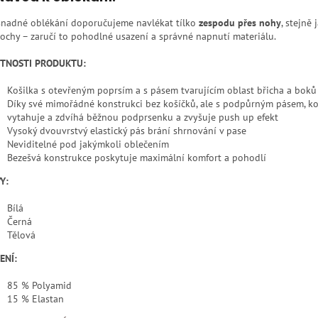
snadné oblékání doporučujeme navlékat tílko
zespodu přes nohy
, stejně 
ochy – zaručí to pohodlné usazení a správné napnutí materiálu.
STNOSTI PRODUKTU:
Košilka s otevřeným poprsím a s pásem tvarujícím oblast břicha a boků
Díky své mimořádné konstrukci bez košíčků, ale s podpůrným pásem, ko
vytahuje a zdvíhá běžnou podprsenku a zvyšuje push up efekt
Vysoký dvouvrstvý elastický pás brání shrnování v pase
Neviditelné pod jakýmkoli oblečením
Bezešvá konstrukce poskytuje maximální komfort a pohodlí
Y:
Bílá
Černá
Tělová
ENÍ:
85 % Polyamid
15 % Elastan