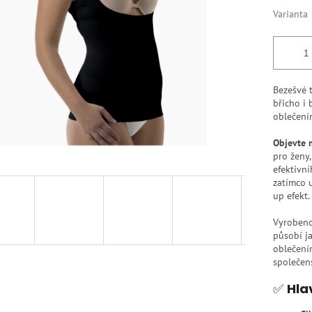
k.
Varianta
Bezešvé 
břicho i 
oblečení
Objevte 
pro ženy,
efektivní
zatímco 
up efekt.
Vyrobeno
působí ja
oblečením
společens
✅
Hla