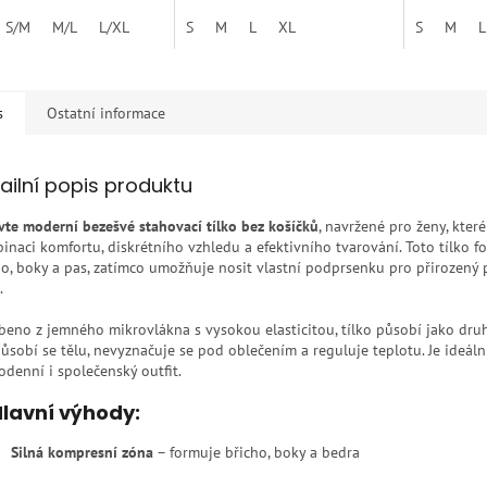
z
z
S/M
M/L
L/XL
S
M
L
XL
S
M
L
5
5
hvězdiček.
hvězdiček.
s
Ostatní informace
ailní popis produktu
vte moderní bezešvé stahovací tílko bez košíčků
, navržené pro ženy, které
inaci komfortu, diskrétního vzhledu a efektivního tvarování. Toto tílko f
ho, boky a pas, zatímco umožňuje nosit vlastní podprsenku pro přirozený
.
beno z jemného mikrovlákna s vysokou elasticitou, tílko působí jako dru
působí se tělu, nevyznačuje se pod oblečením a reguluje teplotu. Je ideál
odenní i společenský outfit.
lavní výhody:
Silná kompresní zóna
– formuje břicho, boky a bedra