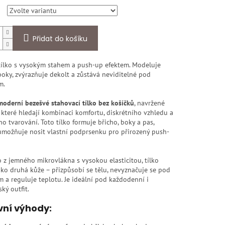
Přidat do košíku
tílko s vysokým stahem a push-up efektem. Modeluje
boky, zvýrazňuje dekolt a zůstává neviditelné pod
m.
moderní bezešvé stahovací tílko bez košíčků
, navržené
 které hledají kombinaci komfortu, diskrétního vzhledu a
ho tvarování. Toto tílko formuje břicho, boky a pas,
umožňuje nosit vlastní podprsenku pro přirozený push-
 z jemného mikrovlákna s vysokou elasticitou, tílko
ko druhá kůže – přizpůsobí se tělu, nevyznačuje se pod
 a reguluje teplotu. Je ideální pod každodenní i
ký outfit.
vní výhody: