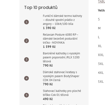
TABU
Top 10 produktů
Velik
Funkční dámské termo kalhoty
S
– dlouhé spodní prádlo z
angory – 1064/100-bíla
1 390 Kč
M
Relaxsan Posture 6080 RP –
L
dámské bezešvé posturální
tričko - NOVINKA
XL
1 599 Kč
Bavlněné kalhotky s vysokým
XXL
pasem poporodní /RLX 5200
tělová
3XL
790 Kč
Dámské stahovací kraťasy s
4XL
vysokým pasem BodyShaper
COK 04 černá
5XL
790 Kč
Stahovací kalhotky pro ploché
bříško Cok 01 tělová
490 Kč