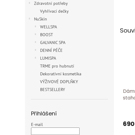
Zdravotní potřeby
Vyhřívací dečky
NuSkin
WELLSPA
Souv
BOOST
GALVANIC SPA
DENNÍ PÉČE
LUMISPA
TRME pro hubnutí
Dekorativní kosmetika
VÝŽIVOVÉ DOPLŇKY
BESTSELLERY
Dáms
staho
vyso
antic
Přihlášení
shap
690
čern
E-mail