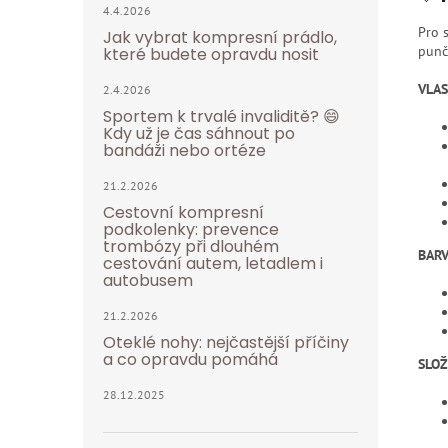
4.4.2026
Pro 
Jak vybrat kompresní prádlo,
punč
které budete opravdu nosit
VLA
2.4.2026
Sportem k trvalé invaliditě? 😄
Kdy už je čas sáhnout po
bandáži nebo ortéze
21.2.2026
Cestovní kompresní
podkolenky: prevence
trombózy při dlouhém
BARV
cestování autem, letadlem i
autobusem
21.2.2026
Oteklé nohy: nejčastější příčiny
a co opravdu pomáhá
SLOŽ
28.12.2025