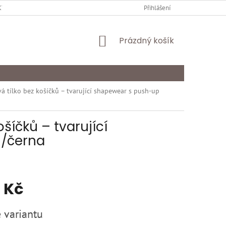
Y OCHRANY OSOBNÍCH ÚDAJŮ
KARIÉRA
Přihlášení
ODSTOUPENÍ OD SMLOU
NÁKUPNÍ
Prázdný košík
KOŠÍK
á tílko bez košíčků – tvarující shapewear s push-up
šíčků – tvarující
6/černa
 Kč
 variantu