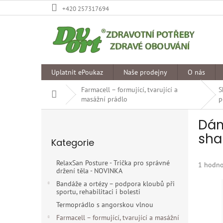
Přejít
+420 257317694
na
obsah
Uplatnit ePoukaz
Naše prodejny
O nás
Farmacell – formující, tvarující a
S
Domů
masážní prádlo
p
P
Dám
o
Přeskočit
s
sha
Kategorie
kategorie
t
r
RelaxSan Posture - Trička pro správné
Průměr
1 hodno
a
držení těla - NOVINKA
hodnoce
n
produkt
Bandáže a ortézy – podpora kloubů při
n
sportu, rehabilitaci i bolesti
je
í
5,0
Termoprádlo s angorskou vlnou
p
z
Farmacell – formující, tvarující a masážní
5