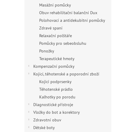
Masážní pomůcky
Obuv rehabilitační balanční Dux
Polohovací a antidekubitní pomůcky
Zdravé spaní
Relaxační polštáře
Pomůcky pro sebeobsluhu
Ponožky
Terapeutické hmoty
Kompenzační pomůcky
Kojící, těhotenské a poporodní zboží
Kojici podprsenky
Těhotenské prádlo
Kalhotky po porodu
Diagnostické přístroje
Vložky do bot a korektory
Zdravotní obuv
Dětské boty