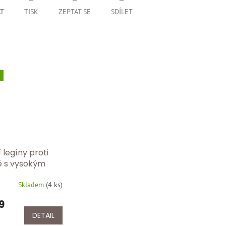
AT
TISK
ZEPTAT SE
SDÍLET
 legíny proti
dě s vysokým
 modelující
Skladem
(
4 ks
)
C 609Y/černa
9
DETAIL