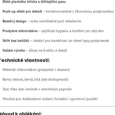
Efekt plochého břicha a štíhlejšího pasu
Push-up efekt pro dekolt
– kombinovatelné s libovolnou podprsenkou
Bezešvý design
– zcela neviditelné pod oblečením
Prodyšné mikrovlákno
– zajišťuje hygienu a komfort po celý den
Střih bez košíčků
– ideální pro kombinaci se všemi typy podprsenek
Italská výroba
– důraz na kvalitu a detail
Technické vlastnosti:
Materiál: mikrovlákno (polyamid + elastan)
Barvy: tělová, černá, bílá (dle dostupnosti)
Styl: tílko bez ramínek s otevřeným poprsím
Vhodné pro: každodenní nošení, formální i sportovní použití
Návod k oblékání: