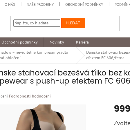
O NÁS
NAŠE PRODEJNY
OBCHODNÍ PODMÍNKY
PODMÍNK
HLEDAT
Obchodní podmínky
Novinky
Kariéra
hadow – neviditelné kompresní prádlo
Dámske stahovací bezešv
od oblečení
efektem FC 606/černa
ske stahovací bezešvá tílko bez ko
pewear s push-up efektem FC 60
né
cení
Podrobnosti hodnocení
ní
999
u
Měrná
Zvolte
cena: