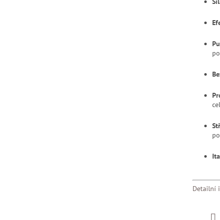
Si
Ef
Pu
po
Be
Pr
ce
St
po
It
Detailní 