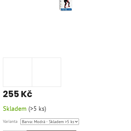
255 Kč
Měrná
Skladem
(
>5 ks
)
cena:
Varianta