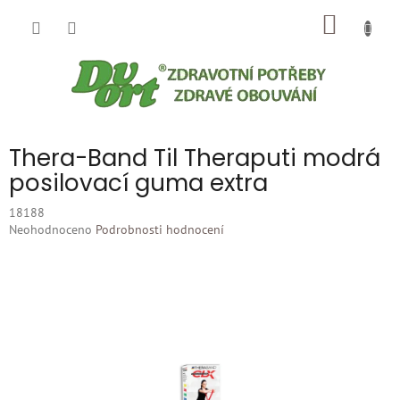
Přejít
NÁKUP
na
obsah
KOŠÍK
Thera-Band Til Theraputi modrá
posilovací guma extra
18188
Průměrné
Neohodnoceno
Podrobnosti hodnocení
hodnocení
produktu
je
0,0
z
5
hvězdiček.