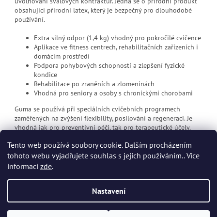
uvolňování svalových kontraktur. Jedná se o přírodní produkt
obsahující přírodní latex, který je bezpečný pro dlouhodobé
používání.
Extra silný odpor (1,4 kg) vhodný pro pokročilé cvičence
Aplikace ve fitness centrech, rehabilitačních zařízeních i
domácím prostředí
Podpora pohybových schopností a zlepšení fyzické
kondice
Rehabilitace po zraněních a zlomeninách
Vhodná pro seniory a osoby s chronickými chorobami
Guma se používá při speciálních cvičebních programech
zaměřených na zvýšení flexibility, posilování a regeneraci. Je
vhodná jak pro preventivní péči, tak pro terapeutické účely.
Tento web používá soubory cookie. Dalším procházením
tohoto webu vyjadřujete souhlas s jejich používáním.. Více
Z
informací
zde
.
á
p
Vytvořil Shoptet
Nastavení
a
t
Copyright 2026
Dvort.cz - Zdravotnické potřeby
. Všechna práva