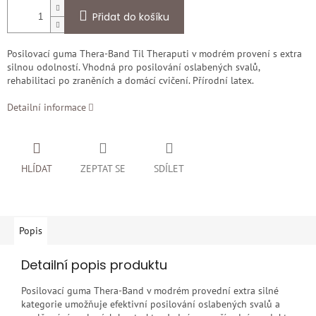
Přidat do košíku
Posilovací guma Thera-Band Til Theraputi v modrém provení s extra
silnou odolností. Vhodná pro posilování oslabených svalů,
rehabilitaci po zraněních a domácí cvičení. Přírodní latex.
Detailní informace
HLÍDAT
ZEPTAT SE
SDÍLET
Popis
Detailní popis produktu
Posilovací guma Thera-Band v modrém provední extra silné
kategorie umožňuje efektivní posilování oslabených svalů a