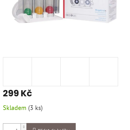
299 Kč
Měrná
Skladem
(
3 ks
)
cena: