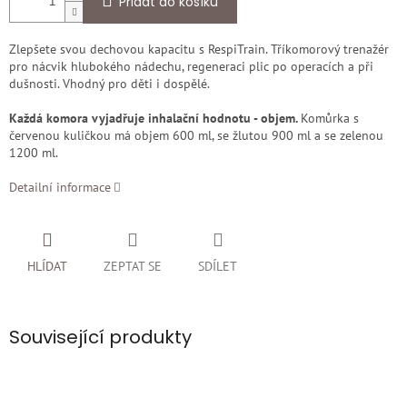
Přidat do košíku
Zlepšete svou dechovou kapacitu s RespiTrain. Tříkomorový trenažér
pro nácvik hlubokého nádechu, regeneraci plic po operacích a při
dušnosti. Vhodný pro děti i dospělé.
Každá komora vyjadřuje inhalační hodnotu - objem.
Komůrka s
červenou kuličkou má objem 600 ml, se žlutou 900 ml a se zelenou
1200 ml.
Detailní informace
HLÍDAT
ZEPTAT SE
SDÍLET
Související produkty