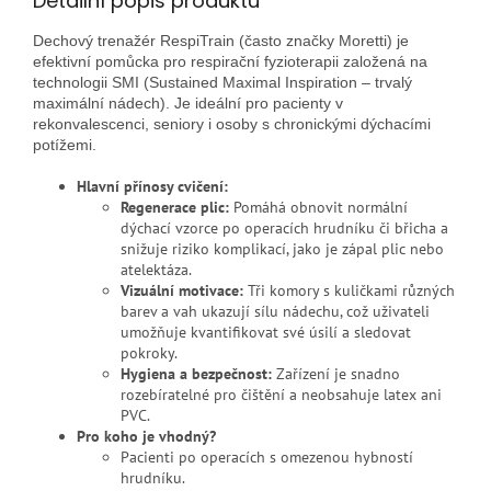
Detailní popis produktu
Dechový trenažér RespiTrain (často značky Moretti) je
efektivní pomůcka pro respirační fyzioterapii založená na
technologii SMI (Sustained Maximal Inspiration – trvalý
maximální nádech). Je ideální pro pacienty v
rekonvalescenci, seniory i osoby s chronickými dýchacími
potížemi.
Hlavní přínosy cvičení:
Regenerace plic:
Pomáhá obnovit normální
dýchací vzorce po operacích hrudníku či břicha a
snižuje riziko komplikací, jako je zápal plic nebo
atelektáza.
Vizuální motivace:
Tři komory s kuličkami různých
barev a vah ukazují sílu nádechu, což uživateli
umožňuje kvantifikovat své úsilí a sledovat
pokroky.
Hygiena a bezpečnost:
Zařízení je snadno
rozebíratelné pro čištění a neobsahuje latex ani
PVC.
Pro koho je vhodný?
Pacienti po operacích s omezenou hybností
hrudníku.