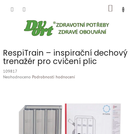
Přejít
NÁKUP
na
obsah
KOŠÍK
RespiTrain – inspirační dechový
trenažér pro cvičení plic
109817
Průměrné
Neohodnoceno
Podrobnosti hodnocení
hodnocení
produktu
je
0,0
z
5
hvězdiček.