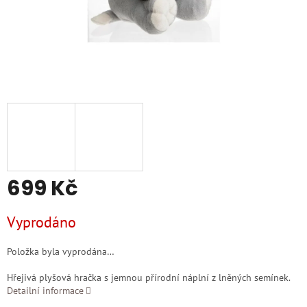
699 Kč
Měrná
Vyprodáno
cena:
Položka byla vyprodána…
Hřejivá plyšová hračka s jemnou přírodní náplní z lněných semínek.
Detailní informace