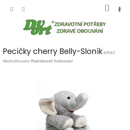
Přejít
NÁKUP
na
obsah
KOŠÍK
Pecičky cherry Belly-Sloník
64562
Průměrné
Neohodnoceno
Podrobnosti hodnocení
hodnocení
produktu
je
0,0
z
5
hvězdiček.