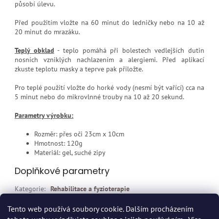
působí úlevu.
Před použitím vložte na 60 minut do ledničky nebo na 10 až
20 minut do mrazáku.
Teplý obklad
- teplo pomáhá při bolestech vedlejších dutin
nosních vzniklých nachlazením a alergiemi. Před aplikací
zkuste teplotu masky a teprve pak přiložte.
Pro teplé použití vložte do horké vody (nesmí být vařící) cca na
5 minut nebo do mikrovlnné trouby na 10 až 20 sekund.
Parametry výrobku:
Rozměr: přes oči 23cm x 10cm
Hmotnost: 120g
Materiál: gel, suché zipy
Doplňkové parametry
Kategorie
:
Rehabilitace a fyzioterapie
EAN
:
8594161070184
Tento web používá soubory cookie. Dalším procházením