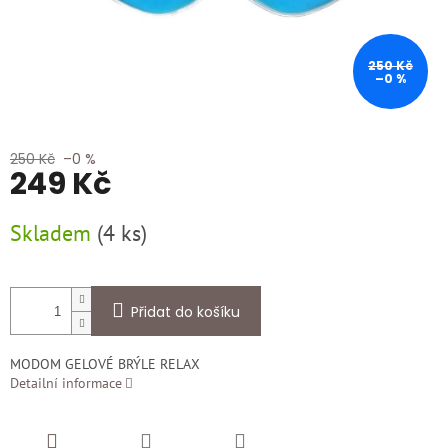
250 Kč
–0 %
250 Kč
–0 %
249 Kč
Měrná
Skladem
(
4 ks
)
cena:
Přidat do košíku
MODOM GELOVÉ BRÝLE RELAX
Detailní informace