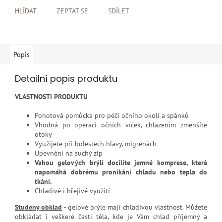
HLÍDAT
ZEPTAT SE
SDÍLET
Popis
Detailní popis produktu
VLASTNOSTI PRODUKTU
Pohotová pomůcka pro péči očního okolí a spánků
Vhodná po operaci očních víček, chlazením zmenšíte
otoky
Využijete při bolestech hlavy, migrénách
Upevnění na suchý zip
Vahou gelových brýlí docílíte jemné komprese, která
napomáhá dobrému pronikání chladu nebo tepla do
tkání.
Chladivé i hřejivé využití
Studený obklad
- gelové brýle mají chladivou vlastnost. Můžete
obkládat i veškeré části těla, kde je Vám chlad příjemný a