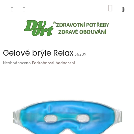
Přejít
NÁKUP
na
obsah
KOŠÍK
Gelové brýle Relax
56209
Průměrné
Neohodnoceno
Podrobnosti hodnocení
hodnocení
produktu
je
0,0
z
5
hvězdiček.