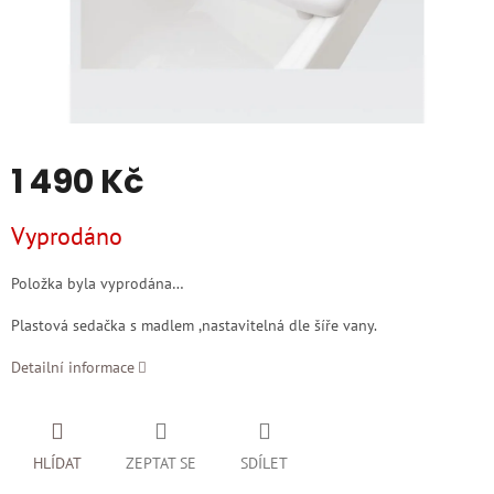
1 490 Kč
Měrná
Vyprodáno
cena:
Položka byla vyprodána…
Plastová sedačka s madlem ,nastavitelná dle šíře vany.
Detailní informace
HLÍDAT
ZEPTAT SE
SDÍLET