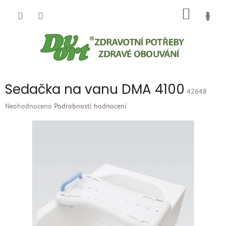
Přejít
NÁKUP
na
obsah
KOŠÍK
Sedačka na vanu DMA 4100
42648
Průměrné
Neohodnoceno
Podrobnosti hodnocení
hodnocení
produktu
je
0,0
z
5
hvězdiček.