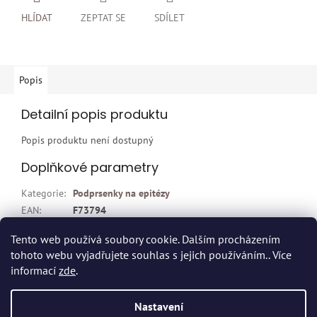
HLÍDAT
ZEPTAT SE
SDÍLET
Popis
Detailní popis produktu
Popis produktu není dostupný
Doplňkové parametry
Kategorie
:
Podprsenky na epitézy
EAN
:
F73794
Položka byla vyprodána…
Tento web používá soubory cookie. Dalším procházením
tohoto webu vyjadřujete souhlas s jejich používáním.. Více
Z
informací
zde
.
á
p
Vytvořil Shoptet
Nastavení
a