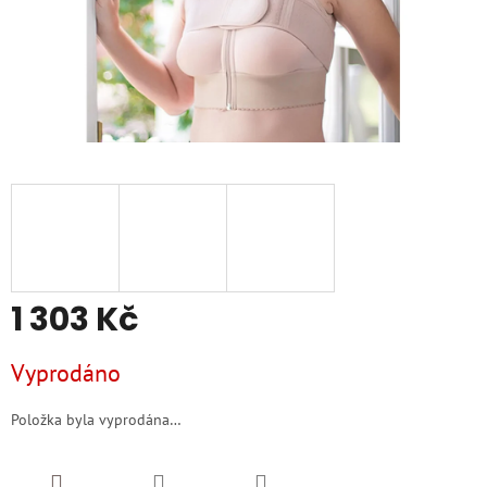
1 303 Kč
Měrná
Vyprodáno
cena:
Položka byla vyprodána…