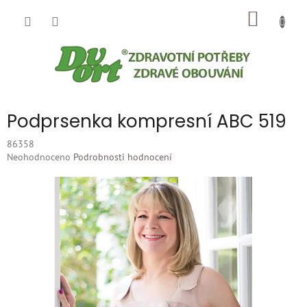
Přejít
NÁKUP
na
obsah
KOŠÍK
Podprsenka kompresní ABC 519
86358
Průměrné
Neohodnoceno
Podrobnosti hodnocení
hodnocení
produktu
je
0,0
z
5
hvězdiček.