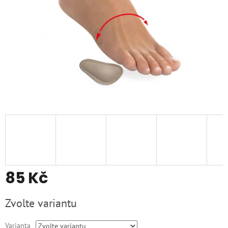
85 Kč
Měrná
Zvolte variantu
cena:
Varianta