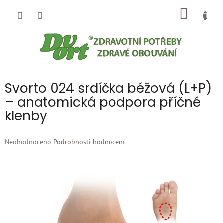
Přejít
NÁKUP
na
obsah
KOŠÍK
Svorto 024 srdíčka béžová (L+P)
– anatomická podpora příčné
klenby
Průměrné
Neohodnoceno
Podrobnosti hodnocení
hodnocení
produktu
je
0,0
z
5
hvězdiček.