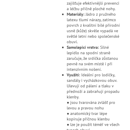
zajišťuje efektivnější prevenci
a léčbu příčně ploché nohy.
Materiály:
Jádro z pružného
latexu tlumí nárazy, zatímco
povrch z kvalitní bílé přírodní
usně (kůže) skvěle vypadá ve
světlé letní nebo společenské
obuvi.
Samolepicí vrstva:
Silné
lepidlo na spodní straně
zaručuje, že srdíčka zůstanou
pevně na svém místě i při
intenzivním nošení.
Využití:
Ideální pro lodičky,
sandály i vycházkovou obuv.
Ulevují od pálení a tlaku v
přednoží a zabraňují propadu
klenby.
● jsou tvarována zvlášť pro
levou a pravou nohu
● anatomický tvar lépe
kopíruje příčnou klenbu
● lze je použít téměř ve všech