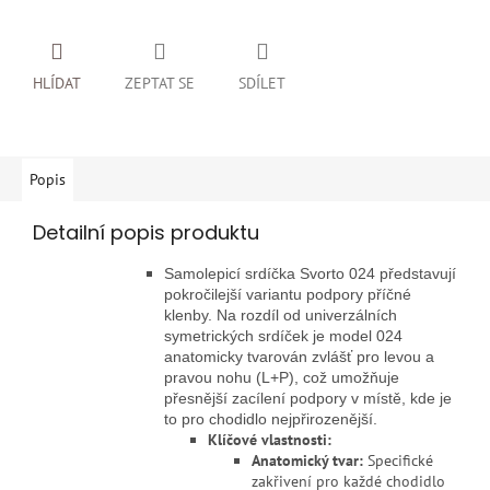
HLÍDAT
ZEPTAT SE
SDÍLET
Popis
Detailní popis produktu
Samolepicí srdíčka Svorto 024 představují
pokročilejší variantu podpory příčné
klenby. Na rozdíl od univerzálních
symetrických srdíček je model 024
anatomicky tvarován zvlášť pro levou a
pravou nohu (L+P), což umožňuje
přesnější zacílení podpory v místě, kde je
to pro chodidlo nejpřirozenější.
Klíčové vlastnosti:
Anatomický tvar:
Specifické
zakřivení pro každé chodidlo