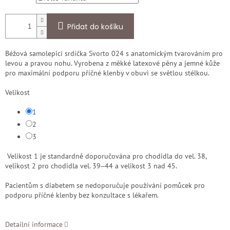
Přidat do košíku
Béžová samolepicí srdíčka Svorto 024 s anatomickým tvarováním pro
levou a pravou nohu. Vyrobena z měkké latexové pěny a jemné kůže
pro maximální podporu příčné klenby v obuvi se světlou stélkou.
Velikost
1
2
3
Velikost 1 je standardně doporučována pro chodidla do vel. 38,
velikost 2 pro chodidla vel. 39‒44 a velikost 3 nad 45.
Pacientům s diabetem se nedoporučuje používání pomůcek pro
podporu příčné klenby bez konzultace s lékařem.
Detailní informace