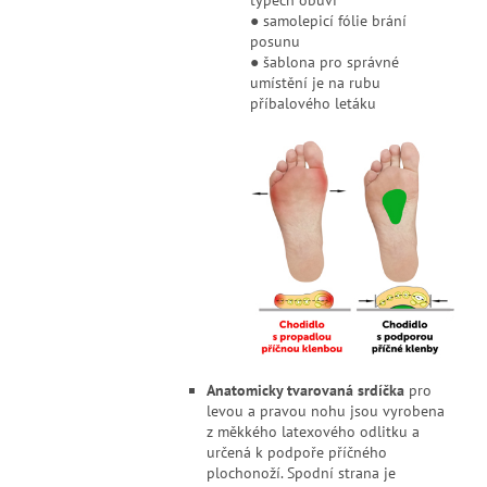
typech obuvi
● samolepicí fólie brání
posunu
● šablona pro správné
umístění je na rubu
příbalového letáku
Anatomicky tvarovaná srdíčka
pro
levou a pravou nohu jsou vyrobena
z měkkého latexového odlitku a
určená k podpoře příčného
plochonoží. Spodní strana je