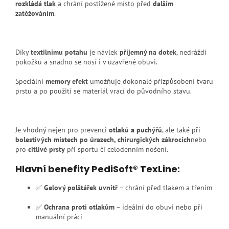
rozkládá tlak
a chrání postižené místo před
dalším
zatěžováním
.
Díky
textilnímu potahu
je návlek
příjemný na dotek
, nedráždí
pokožku a snadno se nosí i v uzavřené obuvi.
Speciální
memory efekt
umožňuje dokonalé přizpůsobení tvaru
prstu a po použití se materiál vrací do původního stavu.
Je vhodný nejen pro prevenci
otlaků a puchýřů
, ale také při
bolestivých místech po úrazech, chirurgických zákrocích
nebo
pro
citlivé prsty
při sportu či celodenním nošení.
Hlavní benefity PediSoft® TexLine:
✅
Gelový polštářek uvnitř
– chrání před tlakem a třením
✅
Ochrana proti otlakům
– ideální do obuvi nebo při
manuální práci