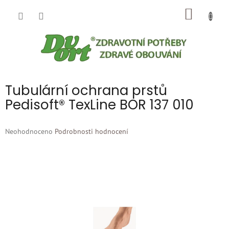
Přejít
NÁKUP
na
obsah
KOŠÍK
Tubulární ochrana prstů
Pedisoft® TexLine BOR 137 010
Průměrné
Neohodnoceno
Podrobnosti hodnocení
hodnocení
produktu
je
0,0
z
5
hvězdiček.