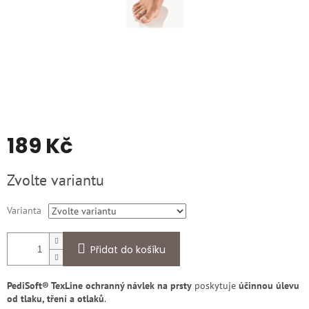
189 Kč
Měrná
Zvolte variantu
cena:
Varianta
Přidat do košíku
PediSoft® TexLine ochranný návlek na prsty
poskytuje
účinnou úlevu
od tlaku, tření a otlaků
.