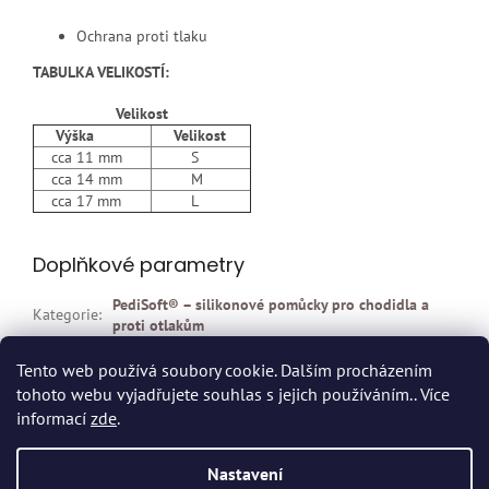
Ochrana proti tlaku
TABULKA VELIKOSTÍ:
Velikost
Výška
Velikost
cca 11 mm
S
cca 14 mm
M
cca 17 mm
L
Doplňkové parametry
PediSoft® – silikonové pomůcky pro chodidla a
Kategorie
:
proti otlakům
EAN
:
Zvolte variantu
Tento web používá soubory cookie. Dalším procházením
tohoto webu vyjadřujete souhlas s jejich používáním.. Více
Z
informací
zde
.
á
p
Vytvořil Shoptet
Nastavení
a