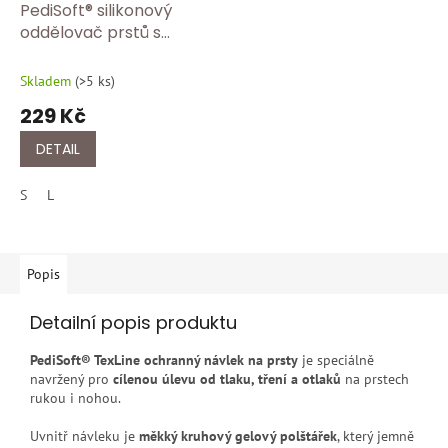
PediSoft® silikonový
oddělovač prstů s
dvojitým kroužkem |
Korektor prstů | 2 ks
Skladem
(
>5 ks
)
BORT 107 150
229 Kč
DETAIL
S
L
Popis
Detailní popis produktu
PediSoft® TexLine ochranný návlek na prsty
je speciálně
navržený pro
cílenou úlevu od tlaku, tření a otlaků
na prstech
rukou i nohou.
Uvnitř návleku je
měkký kruhový gelový polštářek
, který jemně