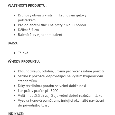
VLASTNOSTI PRODUKTU:
Kruhový obvaz s vnitřním kruhovým gelovým
polštářkem
Pro odlehčení tlaku na prsty rukou i nohou
Délka: 3,5 cm
Balení: 2 ks v jednom balení
BARVA:
Tělová
VÝHODY PRODUKTU:
Dlouhotrvající, odolná, určena pro vícenásobné použití
Šetrné k pokožce, odpovídající nejvyšším hygienickým
standardům
Díky textilnímu potahu se velmi dobře nosí
Lze prát v pračce při 30°C
Vnitřní polštářek zajišťuje velmi dobré rozložení tlaku
Vysoká tvarová paměť umožnňující okamžité navrácení
do původního tvaru
INDIKACE: