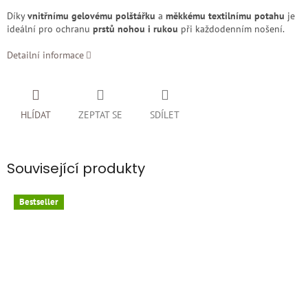
Díky
vnitřnímu gelovému polštářku
a
měkkému textilnímu potahu
je
ideální pro ochranu
prstů nohou i rukou
při každodenním nošení.
Detailní informace
HLÍDAT
ZEPTAT SE
SDÍLET
Související produkty
Bestseller