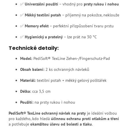
✅
Univerzální použití
– vhodný pro
prsty rukou i nohou
✅
Měkký textilní potah
– příjemný na pokožce, neklouže
✅
Memory efekt
– perfektní přizpůsobení tvaru prstu
✅
Hygienický a pratelný
– lze prát na 30 °C
Technické detaily:
Model:
PediSoft® TexLine Zehen-/Fingerschutz-Pad
Obsah balení:
2 ks ochranných návleků
Materiál:
textilní potah + měkký gelový polštářek
Délka:
cca 3,5 cm
Použití:
na prsty rukou i nohou
PediSoft® TexLine ochranný návlek na prsty
je ideální volbou
pro každého, kdo hledá
účinnou ochranu proti otlakům a tření
a potřebuje
okamžitou úlevu od bolesti a tlaku
.