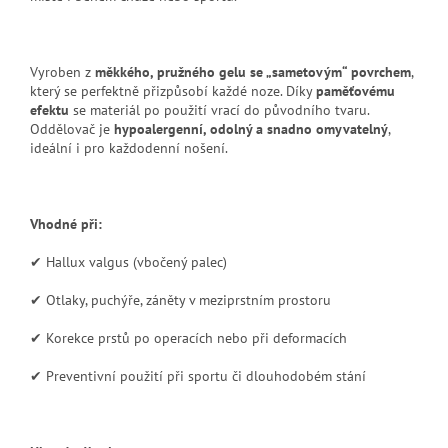
Vyroben z
měkkého, pružného gelu se „sametovým“ povrchem
,
který se perfektně přizpůsobí každé noze. Díky
paměťovému
efektu
se materiál po použití vrací do původního tvaru.
Oddělovač je
hypoalergenní, odolný a snadno omyvatelný
,
ideální i pro každodenní nošení.
Vhodné při:
✔ Hallux valgus (vbočený palec)
✔ Otlaky, puchýře, záněty v meziprstním prostoru
✔ Korekce prstů po operacích nebo při deformacích
✔ Preventivní použití při sportu či dlouhodobém stání