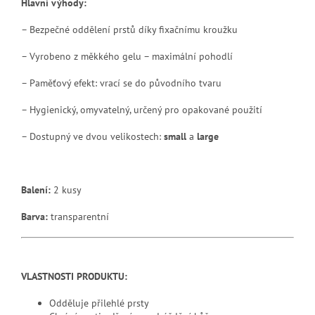
Hlavní výhody:
– Bezpečné oddělení prstů díky fixačnímu kroužku
– Vyrobeno z měkkého gelu – maximální pohodlí
– Paměťový efekt: vrací se do původního tvaru
– Hygienický, omyvatelný, určený pro opakované použití
– Dostupný ve dvou velikostech:
small
a
large
Balení:
2 kusy
Barva:
transparentní
VLASTNOSTI PRODUKTU:
Odděluje přilehlé prsty