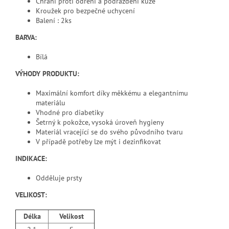
Chrání proti odření a podráždění kůže
Kroužek pro bezpečné uchycení
Balení : 2ks
BARVA:
Bílá
VÝHODY PRODUKTU:
Maximální komfort díky měkkému a elegantnímu
materiálu
Vhodné pro diabetiky
Šetrný k pokožce, vysoká úroveň hygieny
Materiál vracející se do svého původního tvaru
V případě potřeby lze mýt i dezinfikovat
INDIKACE:
Odděluje prsty
VELIKOST:
Délka
Velikost