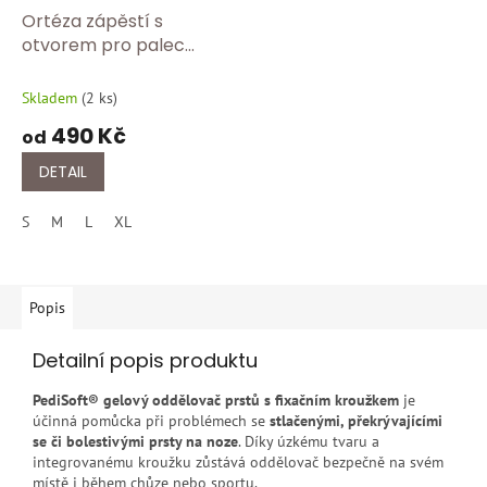
Ortéza zápěstí s
otvorem pro palec
BORT 112 120 Modrá
Skladem
(
2 ks
)
490 Kč
od
DETAIL
S
M
L
XL
Popis
Detailní popis produktu
PediSoft® gelový oddělovač prstů s fixačním kroužkem
je
účinná pomůcka při problémech se
stlačenými, překrývajícími
se či bolestivými prsty na noze
. Díky úzkému tvaru a
integrovanému kroužku zůstává oddělovač bezpečně na svém
místě i během chůze nebo sportu.