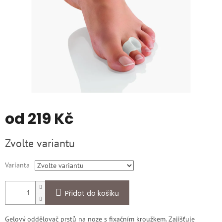
od
219 Kč
Měrná
Zvolte variantu
cena:
Varianta
Přidat do košíku
Gelový oddělovač prstů na noze s fixačním kroužkem. Zajišťuje