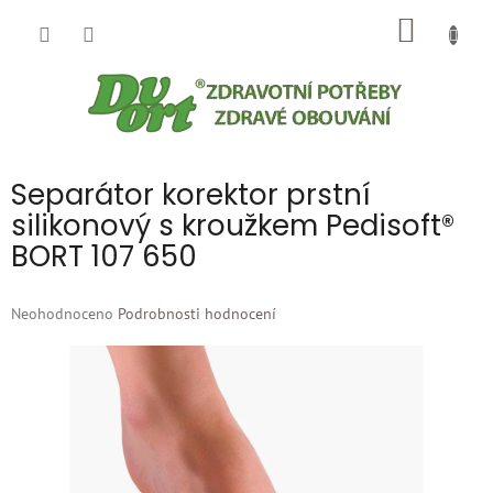
Přejít
NÁKUP
na
obsah
KOŠÍK
Separátor korektor prstní
silikonový s kroužkem Pedisoft®
BORT 107 650
Průměrné
Neohodnoceno
Podrobnosti hodnocení
hodnocení
produktu
je
0,0
z
5
hvězdiček.