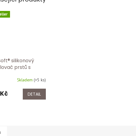
eller
oft® silikonový
lovač prstů s
itým kroužkem |
Skladem
(
>5 ks
)
tor prstů | 2 ks
 107 150
 Kč
DETAIL
s