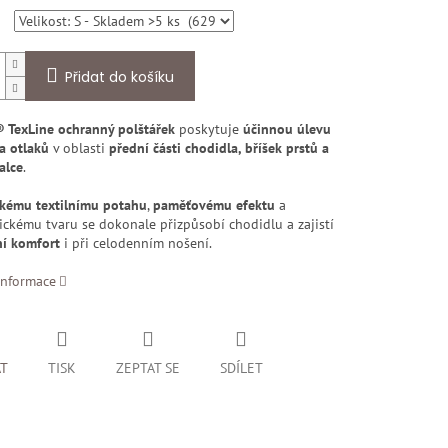
Přidat do košíku
® TexLine ochranný polštářek
poskytuje
účinnou úlevu
a otlaků
v oblasti
přední části chodidla, bříšek prstů a
alce
.
kému textilnímu potahu
,
paměťovému efektu
a
ckému tvaru se dokonale přizpůsobí chodidlu a zajistí
í komfort
i při celodenním nošení.
informace
AT
TISK
ZEPTAT SE
SDÍLET