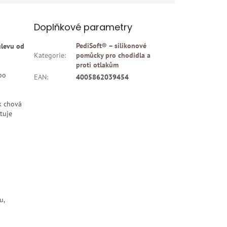
Doplňkové parametry
PediSoft® – silikonové
úlevu od
Kategorie
:
pomůcky pro chodidla a
proti otlakům
bo
EAN
:
4005862039454
k chová
tuje
u,