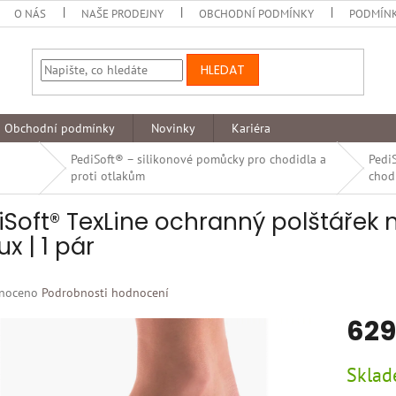
O NÁS
NAŠE PRODEJNY
OBCHODNÍ PODMÍNKY
PODMÍNK
HLEDAT
Obchodní podmínky
Novinky
Kariéra
PediSoft® – silikonové pomůcky pro chodidla a
Pedi
proti otlakům
chodi
iSoft® TexLine ochranný polštářek 
ux | 1 pár
né
noceno
Podrobnosti hodnocení
ní
629
u
Měrná
Skla
cena: