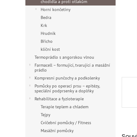
a
chodidla a proti otlakům
hvězdiče
n
Horní končetiny
e
Bedra
l
Krk
Hrudník
Břicho
klíční kost
Termoprádlo s angorskou vlnou
Farmacell – formující, tvarující a masážní
prádlo
Kompresní punčochy a podkolenky
Pomůcky po operaci prsu – epitézy,
speciální podprsenky a doplňky
Rehabilitace a fyzioterapie
Terapie teplem a chladem
Tejpy
Cvičební pomůcky / Fitness
Masážní pomůcky
Souv