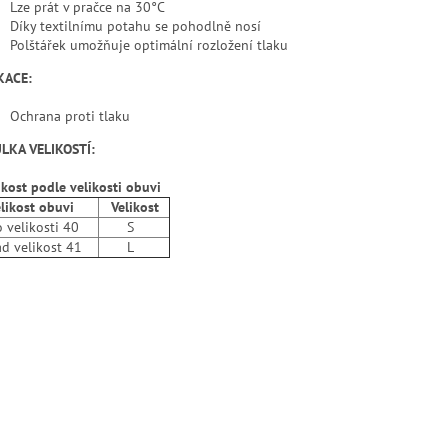
Lze prát v pračce na 30°C
Díky textilnímu potahu se pohodlně nosí
Polštářek umožňuje optimální rozložení tlaku
KACE:
Ochrana proti tlaku
LKA VELIKOSTÍ:
ikost podle velikosti obuvi
ikost obuvi
Velikost
elikosti 40
S
 velikost 41
L