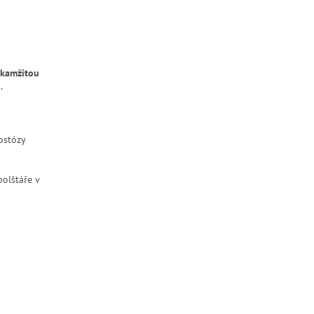
kamžitou
.
ostózy
olštáře v