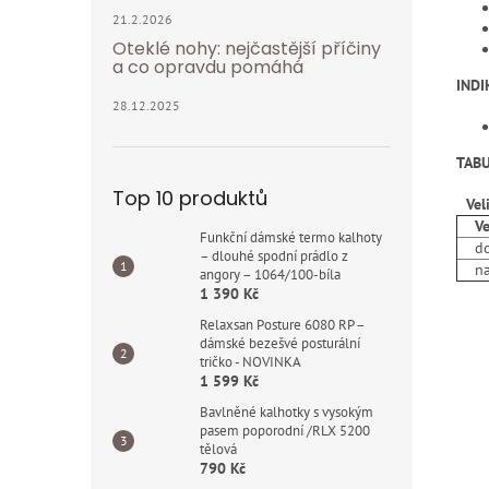
21.2.2026
Oteklé nohy: nejčastější příčiny
a co opravdu pomáhá
INDI
28.12.2025
TABU
Top 10 produktů
Vel
Vel
Funkční dámské termo kalhoty
do v
– dlouhé spodní prádlo z
nad
angory – 1064/100-bíla
1 390 Kč
Relaxsan Posture 6080 RP –
dámské bezešvé posturální
tričko - NOVINKA
1 599 Kč
Bavlněné kalhotky s vysokým
pasem poporodní /RLX 5200
tělová
790 Kč