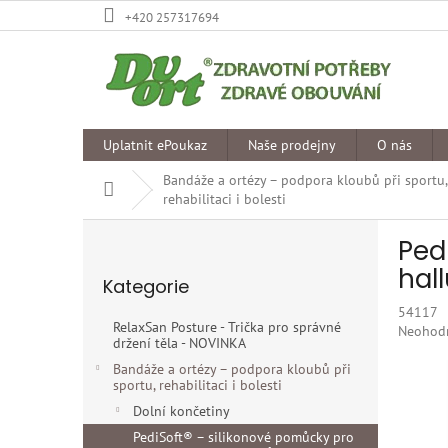
Přejít
+420 257317694
na
obsah
Uplatnit ePoukaz
Naše prodejny
O nás
Bandáže a ortézy – podpora kloubů při sportu,
Domů
rehabilitaci i bolesti
P
Ped
o
Přeskočit
s
hall
Kategorie
kategorie
t
54117
r
RelaxSan Posture - Trička pro správné
Průměr
Neohod
a
držení těla - NOVINKA
hodnoce
n
produkt
Bandáže a ortézy – podpora kloubů při
n
sportu, rehabilitaci i bolesti
je
í
0,0
Dolní končetiny
p
z
PediSoft® – silikonové pomůcky pro
5