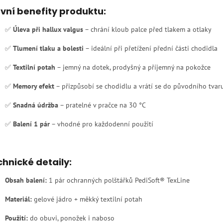
vní benefity produktu:
✅
Úleva při hallux valgus
– chrání kloub palce před tlakem a otlaky
✅
Tlumení tlaku a bolesti
– ideální při přetížení přední části chodidla
✅
Textilní potah
– jemný na dotek, prodyšný a příjemný na pokožce
✅
Memory efekt
– přizpůsobí se chodidlu a vrátí se do původního tvar
✅
Snadná údržba
– pratelné v pračce na 30 °C
✅
Balení 1 pár
– vhodné pro každodenní použití
hnické detaily:
Obsah balení:
1 pár ochranných polštářků PediSoft® TexLine
Materiál:
gelové jádro + měkký textilní potah
Použití:
do obuvi, ponožek i naboso