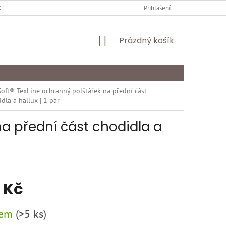
Y OCHRANY OSOBNÍCH ÚDAJŮ
KARIÉRA
Přihlášení
ODSTOUPENÍ OD SMLOU
NÁKUPNÍ
Prázdný košík
KOŠÍK
Soft® TexLine ochranný polštářek na přední část
dla a hallux | 1 pár
na přední část chodidla a
 Kč
dem
(
>5 ks
)