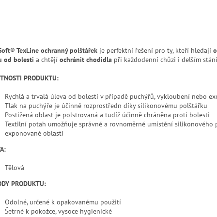
Soft® TexLine ochranný polštářek
je perfektní řešení pro ty, kteří hledají
o
u od bolesti
a chtějí
ochránit chodidla
při každodenní chůzi i delším stání
STNOSTI PRODUKTU:
Rychlá a trvalá úleva od bolesti v případě puchýřů, vykloubení nebo ex
Tlak na puchýře je účinně rozprostředn díky silikonovému polštářku
Postižená oblast je polstrovaná a tudíž účinně chráněna proti bolesti
Textilní potah umožňuje správné a rovnoměrné umístění silikonového p
exponované oblasti
A:
Tělová
ODY PRODUKTU:
Odolné, určené k opakovanému použití
Šetrné k pokožce, vysoce hygienické