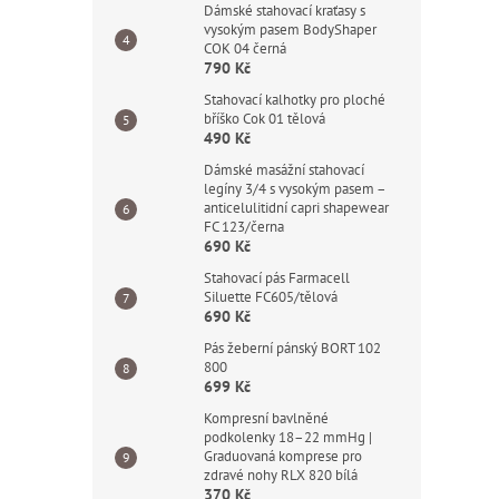
Dámské stahovací kraťasy s
vysokým pasem BodyShaper
COK 04 černá
790 Kč
Stahovací kalhotky pro ploché
bříško Cok 01 tělová
490 Kč
Dámské masážní stahovací
legíny 3/4 s vysokým pasem –
anticelulitidní capri shapewear
FC 123/černa
690 Kč
Stahovací pás Farmacell
Siluette FC605/tělová
690 Kč
Pás žeberní pánský BORT 102
800
699 Kč
Kompresní bavlněné
podkolenky 18–22 mmHg |
Graduovaná komprese pro
zdravé nohy RLX 820 bílá
370 Kč