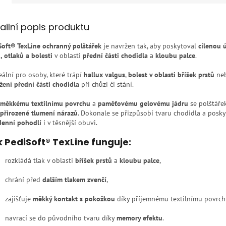
ailní popis produktu
Soft® TexLine ochranný polštářek
je navržen tak, aby poskytoval
cílenou 
, otlaků a bolesti
v oblasti
přední části chodidla
a
kloubu palce
.
eální pro osoby, které trápí
hallux valgus
,
bolest v oblasti bříšek prstů
ne
ížení přední části chodidla
při chůzi či stání.
měkkému textilnímu povrchu
a
paměťovému gelovému jádru
se polštáře
přirozené tlumení nárazů
. Dokonale se přizpůsobí tvaru chodidla a posky
denní pohodlí
i v těsnější obuvi.
 PediSoft® TexLine funguje:
rozkládá tlak v oblasti
bříšek prstů
a
kloubu palce
,
chrání před
dalším tlakem zvenčí
,
zajišťuje
měkký kontakt s pokožkou
díky příjemnému textilnímu povrch
navrací se do původního tvaru díky
memory efektu
.