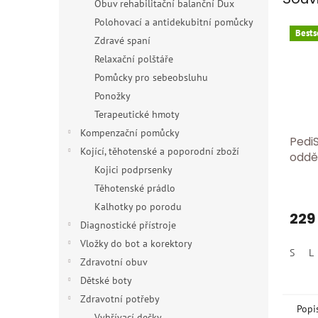
Obuv rehabilitační balanční Dux
Polohovací a antidekubitní pomůcky
Bests
Zdravé spaní
Relaxační polštáře
Pomůcky pro sebeobsluhu
Ponožky
Terapeutické hmoty
Kompenzační pomůcky
PediS
Kojící, těhotenské a poporodní zboží
oddě
Kojici podprsenky
dvoj
Korek
Těhotenské prádlo
BORT
Kalhotky po porodu
229
Diagnostické přístroje
Vložky do bot a korektory
S
L
Zdravotní obuv
Dětské boty
Zdravotní potřeby
Popi
Vyhřívací dečky