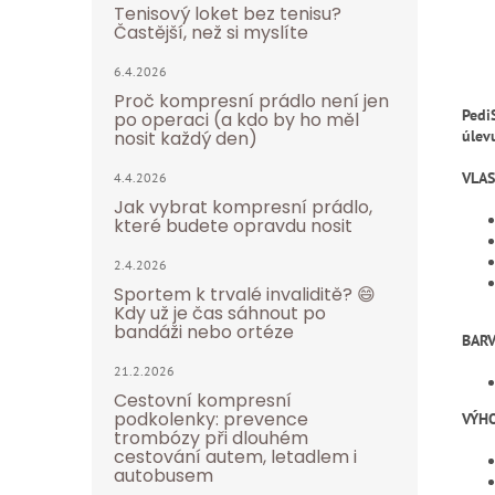
Tenisový loket bez tenisu?
Častější, než si myslíte
6.4.2026
Proč kompresní prádlo není jen
Pedi
po operaci (a kdo by ho měl
nosit každý den)
úlev
VLA
4.4.2026
Jak vybrat kompresní prádlo,
které budete opravdu nosit
2.4.2026
Sportem k trvalé invaliditě? 😄
Kdy už je čas sáhnout po
bandáži nebo ortéze
BARV
21.2.2026
Cestovní kompresní
podkolenky: prevence
VÝH
trombózy při dlouhém
cestování autem, letadlem i
autobusem