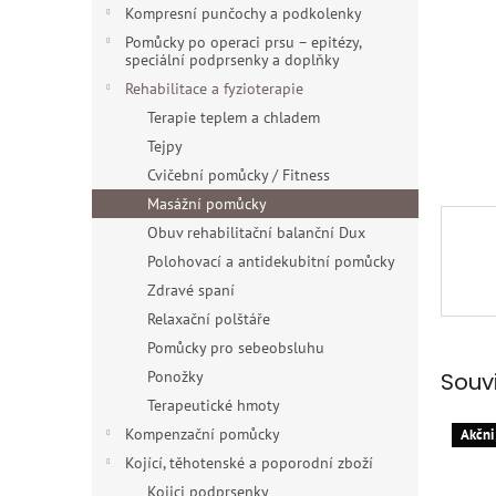
n
Kompresní punčochy a podkolenky
e
Pomůcky po operaci prsu – epitézy,
l
speciální podprsenky a doplňky
Rehabilitace a fyzioterapie
Terapie teplem a chladem
Tejpy
Cvičební pomůcky / Fitness
Masážní pomůcky
Obuv rehabilitační balanční Dux
Polohovací a antidekubitní pomůcky
Zdravé spaní
Relaxační polštáře
Pomůcky pro sebeobsluhu
Souv
Ponožky
Terapeutické hmoty
Kompenzační pomůcky
Akčni
Kojící, těhotenské a poporodní zboží
Kojici podprsenky