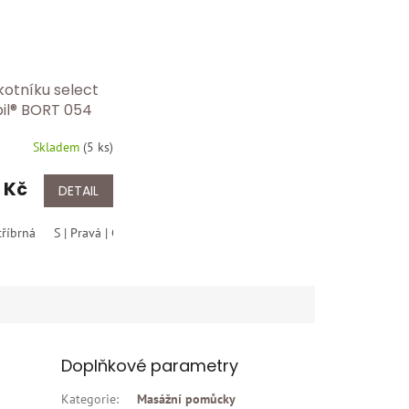
otníku select
bil® BORT 054
Skladem
(
5 ks
)
 Kč
DETAIL
tříbrná
6+
6
S | Pravá | Černá
M | Pravá | Černá
L | Pravá | Černá
XL | 
Doplňkové parametry
Kategorie
:
Masážní pomůcky