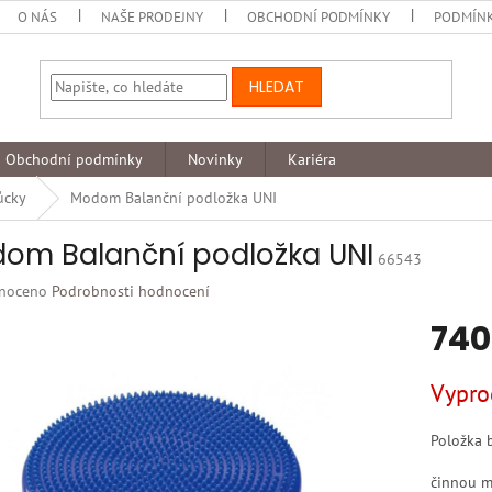
O NÁS
NAŠE PRODEJNY
OBCHODNÍ PODMÍNKY
PODMÍNK
HLEDAT
Obchodní podmínky
Novinky
Kariéra
ůcky
Modom Balanční podložka UNI
om Balanční podložka UNI
66543
né
noceno
Podrobnosti hodnocení
ní
740
u
Měrná
Vypro
cena:
k.
Položka 
činnou m