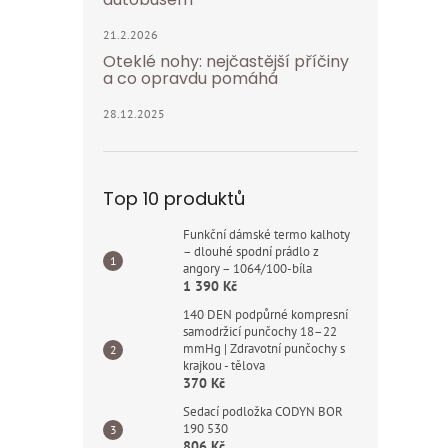
21.2.2026
Oteklé nohy: nejčastější příčiny
a co opravdu pomáhá
28.12.2025
Top 10 produktů
Funkční dámské termo kalhoty
– dlouhé spodní prádlo z
angory – 1064/100-bíla
1 390 Kč
140 DEN podpůrné kompresní
samodržicí punčochy 18–22
mmHg | Zdravotní punčochy s
krajkou - tělova
370 Kč
Sedací podložka CODYN BOR
190 530
806 Kč