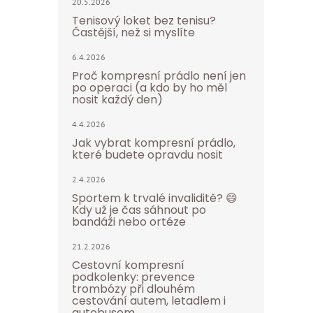
20.5.2026
Tenisový loket bez tenisu?
Častější, než si myslíte
6.4.2026
Proč kompresní prádlo není jen
po operaci (a kdo by ho měl
nosit každý den)
4.4.2026
Jak vybrat kompresní prádlo,
které budete opravdu nosit
2.4.2026
Sportem k trvalé invaliditě? 😄
Kdy už je čas sáhnout po
bandáži nebo ortéze
21.2.2026
Cestovní kompresní
podkolenky: prevence
trombózy při dlouhém
cestování autem, letadlem i
autobusem