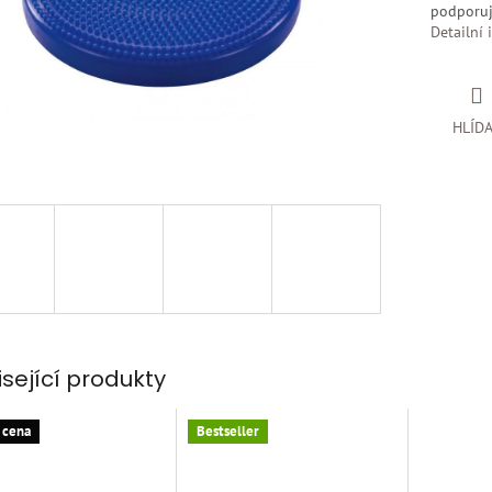
podporuj
Detailní 
HLÍD
isející produkty
 cena
Bestseller