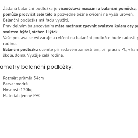
Žádaná balanční podložka je
víceúčelová masážní a balanční pomůcka, 
pomůže procvičit celé tělo
a pozvedne běžné cvičení na vyšší úroveň.
Balanční podložka má řadu využití.
Pravidelným balancováním
máte možnost zpevnit svalstvo kolem osy pá
svalstvo hýždí, stehen i lýtek
.
Vaše postava se vytvaruje a cvičení na balanční podložce bude radostí 
rodinu.
Balanční podložku
oceníte při sedavém zaměstnání, při práci s PC, v kanc
škole, doma. Využije celá rodina.
ametry balanční podložky:
Rozměr: průměr 34cm
Barva: modrá
Nosnost: 120kg
Materiál: jemné PVC