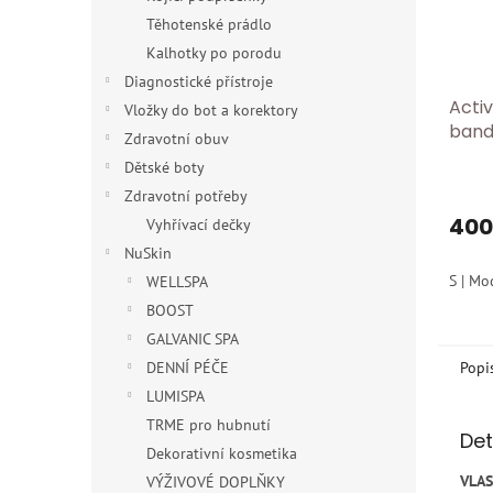
Těhotenské prádlo
Kalhotky po porodu
Diagnostické přístroje
Acti
Vložky do bot a korektory
band
Zdravotní obuv
band
Dětské boty
prev
Zdravotní potřeby
přet
400
Vyhřívací dečky
NuSkin
S | Mo
WELLSPA
BOOST
GALVANIC SPA
Popi
DENNÍ PÉČE
LUMISPA
TRME pro hubnutí
Det
Dekorativní kosmetika
VLA
VÝŽIVOVÉ DOPLŇKY