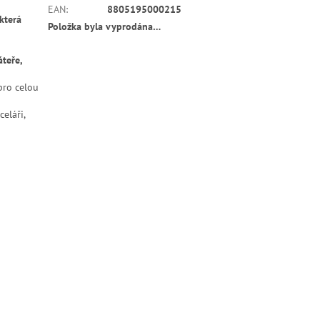
EAN
:
8805195000215
která
Položka byla vyprodána…
teře,
pro celou
eláři,