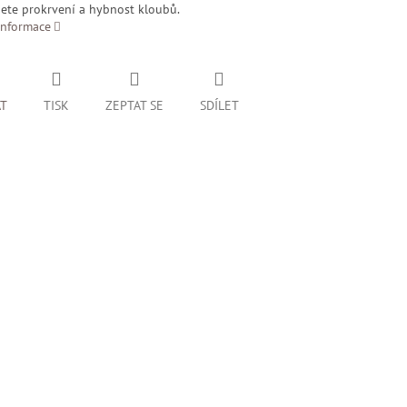
ete prokrvení a hybnost kloubů.
informace
AT
TISK
ZEPTAT SE
SDÍLET