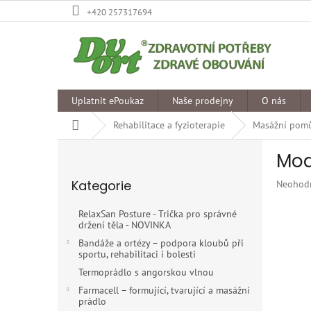
Přejít
+420 257317694
na
obsah
Uplatnit ePoukaz
Naše prodejny
O nás
Domů
Rehabilitace a fyzioterapie
Masážní pom
P
Mod
o
Přeskočit
s
Kategorie
Průměr
Neohod
kategorie
t
hodnoce
r
produkt
RelaxSan Posture - Trička pro správné
a
je
držení těla - NOVINKA
n
0,0
Bandáže a ortézy – podpora kloubů při
z
n
sportu, rehabilitaci i bolesti
5
í
Termoprádlo s angorskou vlnou
hvězdiče
p
Farmacell – formující, tvarující a masážní
a
prádlo