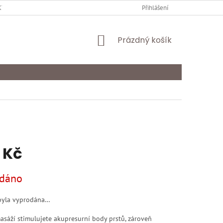
Y OCHRANY OSOBNÍCH ÚDAJŮ
KARIÉRA
Přihlášení
ODSTOUPENÍ OD SMLOU
NÁKUPNÍ
Prázdný košík
KOŠÍK
 Kč
dáno
byla vyprodána…
asáží stimulujete akupresurní body prstů, zároveň