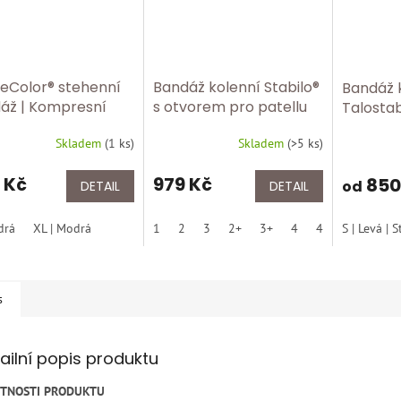
veColor® stehenní
Bandáž kolenní Stabilo®
Bandáž k
áž | Kompresní
s otvorem pro patellu
Talosta
áž na stehno –
BORT 114 150 Silver
100
Skladem
(
1 ks
)
Skladem
(
>5 ks
)
ence a léčba
ížení BORT 1430
 Kč
979 Kč
850
od
DETAIL
DETAIL
drá
XL | Modrá
1
2
3
2+
3+
4
4+
S | Levá | S
5
5+
s
ailní popis produktu
STNOSTI PRODUKTU