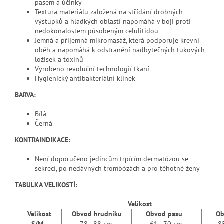
pasem a účinky
Textura materiálu založená na střídání drobných
výstupků a hladkých oblastí napomáhá v boji proti
nedokonalostem působeným celulitidou
Jemná a příjemná mikromasáž, která podporuje krevní
oběh a napomáhá k odstranění nadbytečných tukových
ložisek a toxinů
Vyrobeno revoluční technologií tkaní
Hygienický antibakteriální klínek
BARVA:
Bílá
Černá
KONTRAINDIKACE:
Není doporučeno jedincům trpícím dermatózou se
sekrecí, po nedávných trombózách a pro těhotné ženy
TABULKA VELIKOSTÍ:
Velikost
Velikost
Obvod hrudníku
Obvod pasu
Obvo
S/M
78 - 88 cm
61 - 70 cm
85 -