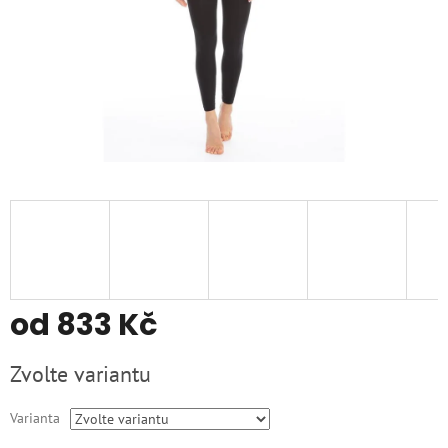
od
833 Kč
Měrná
Zvolte variantu
cena:
Varianta