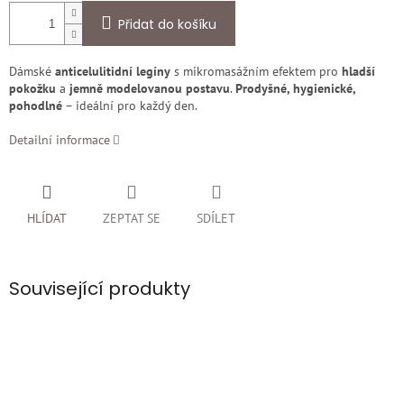
Přidat do košíku
Dámské
anticelulitidní legíny
s mikromasážním efektem pro
hladší
pokožku
a
jemně modelovanou postavu
.
Prodyšné, hygienické,
pohodlné
– ideální pro každý den.
Detailní informace
HLÍDAT
ZEPTAT SE
SDÍLET
Související produkty