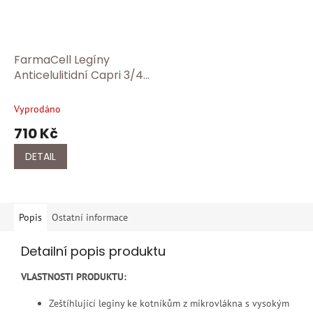
FarmaCell Legíny
Anticelulitidní Capri 3/4
– modelující legíny s FIR
technologií Fc 604
Vyprodáno
černá
710 Kč
DETAIL
Popis
Ostatní informace
Detailní popis produktu
VLASTNOSTI PRODUKTU:
Zeštíhlující leginy ke kotníkům z mikrovlákna s vysokým