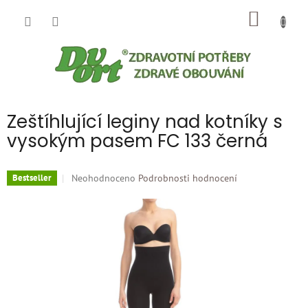
Přejít
NÁKUP
na
obsah
KOŠÍK
Zeštíhlující leginy nad kotníky s
vysokým pasem FC 133 černá
Průměrné
Neohodnoceno
Podrobnosti hodnocení
Bestseller
hodnocení
produktu
je
0,0
z
5
hvězdiček.