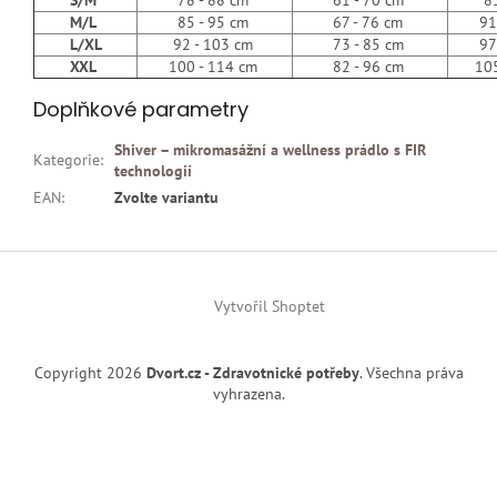
M/L
85 - 95 cm
67 - 76 cm
91 -
L/XL
92 - 103 cm
73 - 85 cm
97 -
XXL
100 - 114 cm
82 - 96 cm
105 -
Doplňkové parametry
Shiver – mikromasážní a wellness prádlo s FIR
Kategorie
:
technologií
EAN
:
Zvolte variantu
Z
á
p
Vytvořil Shoptet
a
t
Copyright 2026
Dvort.cz - Zdravotnické potřeby
. Všechna práva
í
vyhrazena.