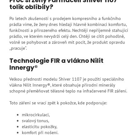
Proč si ženy Farmacell Shiver 1107
tolik oblíbily?
Po letech zkušeností s prodejem kompresního a funkčního
prádla víme, že ženy dnes hledají hlavně kombinaci komfortu,
funkčnosti a přirozeného efektu. Nechtějí nepříjemně stahující
prádlo, ve kterém nevydrží celý den. Chtějí se cítit pohodlně,
volně se pohybovat a zároveň mít pocit, že produkt opravdu
„pracuje“.
Technologie FIR a vlákno Nilit
Innergy®
Velkou předností modelu Shiver 1107 je použití speciálního
vlákna Nilit Innergy®, které obsahuje přírodní minerály
schopné přeměňovat tělesné teplo na infračervené FIR záření.
Toto záření se vrací zpět k pokožce, kde podporuje:
mikrocirkulaci,
svalový tonus,
elasticitu pokožky,
komfort při nošení.