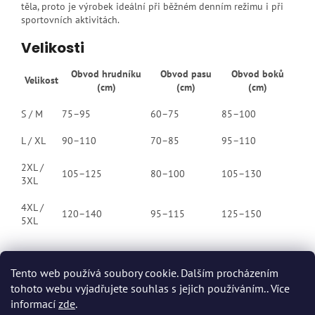
těla, proto je výrobek ideální při běžném denním režimu i při
sportovních aktivitách.
Velikosti
Obvod hrudníku
Obvod pasu
Obvod boků
Velikost
(cm)
(cm)
(cm)
S / M
75–95
60–75
85–100
L / XL
90–110
70–85
95–110
2XL /
105–125
80–100
105–130
3XL
4XL /
120–140
95–115
125–150
5XL
Tento web používá soubory cookie. Dalším procházením
tohoto webu vyjadřujete souhlas s jejich používáním.. Více
Z
informací
zde
.