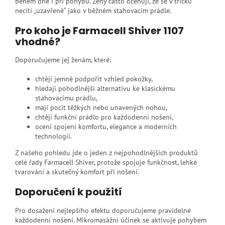
během dne i při pohybu. Ženy často oceňují, že se v tričku
necítí „uzavřeně“ jako v běžném stahovacím prádle.
Pro koho je Farmacell Shiver 1107
vhodné?
Doporučujeme jej ženám, které:
chtějí jemně podpořit vzhled pokožky,
hledají pohodlnější alternativu ke klasickému
stahovacímu prádlu,
mají pocit těžkých nebo unavených nohou,
chtějí funkční prádlo pro každodenní nošení,
ocení spojení komfortu, elegance a moderních
technologií.
Z našeho pohledu jde o jeden z nejpohodlnějších produktů
celé řady Farmacell Shiver, protože spojuje funkčnost, lehké
tvarování a skutečný komfort při nošení.
Doporučení k použití
Pro dosažení nejlepšího efektu doporučujeme pravidelné
každodenní nošení. Mikromasážní účinek se aktivuje pohybem