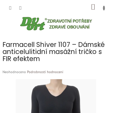
Přejít
NÁKUP
na
obsah
KOŠÍK
Farmacell Shiver 1107 – Dámské
anticelulitidní masážní tričko s
FIR efektem
Průměrné
Neohodnoceno
Podrobnosti hodnocení
hodnocení
produktu
je
0,0
z
5
hvězdiček.