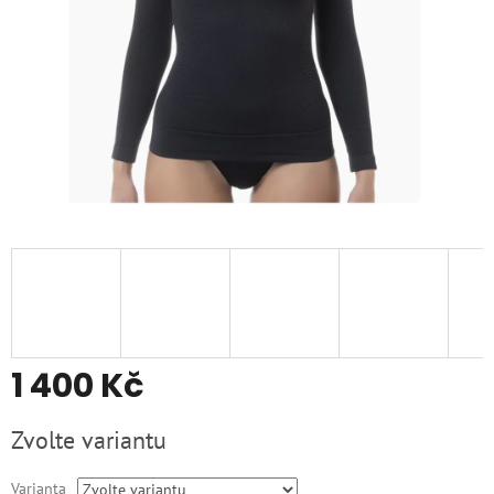
1 400 Kč
Měrná
Zvolte variantu
cena:
Varianta