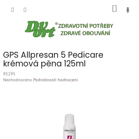
Přejít
NÁKUP
na
obsah
KOŠÍK
GPS Allpresan 5 Pedicare
krémová pěna 125ml
95295
Průměrné
Neohodnoceno
Podrobnosti hodnocení
hodnocení
produktu
je
0,0
z
5
hvězdiček.