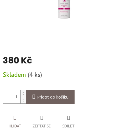
380 Kč
Měrná
Skladem
(
4 ks
)
cena:
Přidat do košíku
HLÍDAT
ZEPTAT SE
SDÍLET