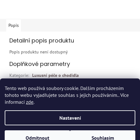
Popis
Detailní popis produktu
Popis produktu není dostupný
Doplňkové parametry
Kategorie
:
Luxusní péče o chodidla
EAN
:
F4038235501487
Tento web používá soubory cookie. Dalším procházením
tohoto webu vyjadřujete souhlas s jejich používáním.. Více
Z
informací
zde
.
á
p
Vytvořil Shoptet
Nastavení
a
t
Copyright 2026
Dvort.cz - Zdravotnické potřeby
. Všechna práva
í
Odmítnout
Souhlasím
vyhrazena.