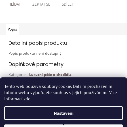
HLÍDAT
ZEPTAT SE
SDÍLET
Popis
Detailní popis produktu
Popis produktu není dostupný
Doplňkové parametry
Kategorie
:
Luxusní péče o chodidla
EAN
:
4038235501241
Tento web používá soubory cookie. Dalším procházením
tohoto webu vyjadřujete souhlas s jejich používáním.. Více
Z
informací
zde
.
á
p
Vytvořil Shoptet
Nastavení
a
t
Copyright 2026
Dvort.cz - Zdravotnické potřeby
. Všechna práva