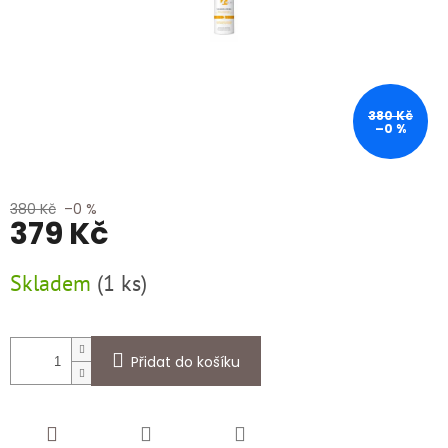
380 Kč
–0 %
380 Kč
–0 %
379 Kč
Měrná
Skladem
(
1 ks
)
cena:
Přidat do košíku