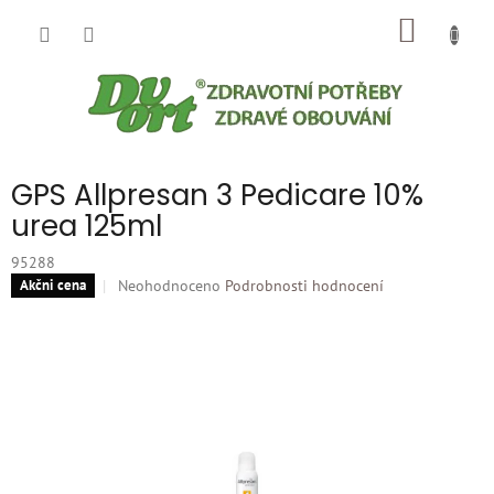
Přejít
NÁKUP
na
obsah
KOŠÍK
GPS Allpresan 3 Pedicare 10%
urea 125ml
95288
Průměrné
Neohodnoceno
Podrobnosti hodnocení
Akčni cena
hodnocení
produktu
je
0,0
z
5
hvězdiček.