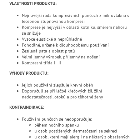
VLASTNOSTI PRODUKTU:
Nejnovější řada kompresivních punčoch z mikrovlákna s
léčebnou stupňovanou kompresí
Komprese je nejvyšší v oblasti kotníku, směrem nahoru
se snižuje
Vysoce elastické a neprůhledné
Pohodlné, určené k dlouhodobému používání
Zesílená pata a oblast prstů
Velmi jemný výrobek, příjemný na nošení
Kompresní třída I - II
VÝHODY PRODUKTU:
Jejich používání zlepšuje krevní oběh
Doporučují se při léčbě křečových žil, žilní
nedostatečnosti, otoků a pro těhotné ženy
KONTRAINDIKACE:
Používání punčoch se nedoporučuje:
během nočního spánku
u osob postižených dermatózami se sekrecí
u osob, které mají alergii na některý z obsažených