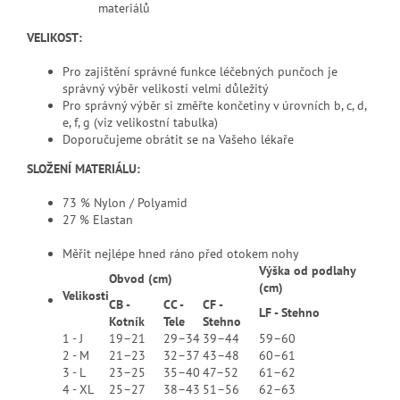
materiálů
VELIKOST:
Pro zajištění správné funkce léčebných punčoch je
správný výběr velikosti velmi důležitý
Pro správný výběr si změřte končetiny v úrovních b, c, d,
e, f, g (viz velikostní tabulka)
Doporučujeme obrátit se na Vašeho lékaře
SLOŽENÍ MATERIÁLU:
73 % Nylon / Polyamid
27 % Elastan
Měřit nejlépe hned ráno před otokem nohy
Výška od podlahy
Obvod (cm)
(cm)
Velikosti
CB -
CC -
CF -
LF - Stehno
Kotník
Tele
Stehno
1 - J
19–21
29–34
39–44
59–60
2 - M
21–23
32–37
43–48
60–61
3 - L
23–25
35–40
47–52
61–62
4 - XL
25–27
38–43
51–56
62–63