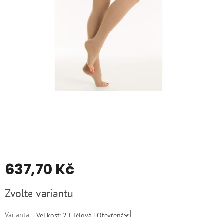
637,70 Kč
Měrná
Zvolte variantu
cena:
Varianta