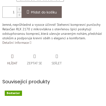
Přidat do košíku
Jemné, neprůhledné a vysoce účinné! Stehenní kompresní punčochy
RelaxSan RLX 2170 z mikrovlákna s otevřenou špicí poskytují
odstupňovanou kompresi, která ulevuje unaveným nohám, předchází
otokům a podporuje krevní oběh s elegancí a komfortem.
Detailní informace
HLÍDAT
ZEPTAT SE
SDÍLET
Související produkty
Bestseller