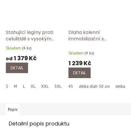
Stahující legíny proti
Dlaha kolenní
celulitidě s vysokým
immobilizační s
pasem – modelující
vybráním pro patellu 0°
Skladem
(
4 ks
)
Průměrné
efekt FC 609Y/černa
BORT 145 000
Skladem
(
4 ks
)
hodnocení
1 379 Kč
od
produktu
1 239 Kč
je
DETAIL
5,0
DETAIL
z
5
S
M
L
XL
XXL
3XL
4XL
45
délka dlah 50 cm
5XL
délka dl
hvězdiček.
Popis
Detailní popis produktu