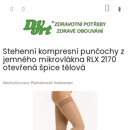
Přejít
NÁKUP
na
obsah
KOŠÍK
Stehenní kompresní punčochy z
jemného mikrovlákna RLX 2170
otevřená špice tělová
Průměrné
Neohodnoceno
Podrobnosti hodnocení
hodnocení
produktu
je
0,0
z
5
hvězdiček.