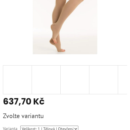
637,70 Kč
Měrná
Zvolte variantu
cena:
Varianta