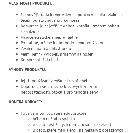
VLASTNOSTI PRODUKTU:
Nejnovější řada kompresivních punčoch z mikrovlákna s
léčebnou stupňovanou kompresí
Komprese je nejvyšší v oblasti kotníku, směrem nahoru
se snižuje
Vysoce elastické a neprůhledné
Pohodlné, určené k dlouhodobému používání
Zesílená pata a oblast prstů
Velmi jemný výrobek, příjemný na nošení
Kompresní třída I - II
VÝHODY PRODUKTU:
Jejich používání zlepšuje krevní oběh
Doporučují se při léčbě křečových žil, žilní
nedostatečnosti, otoků a pro těhotné ženy
KONTRAINDIKACE:
Používání punčoch se nedoporučuje:
během nočního spánku
u osob postižených dermatózami se sekrecí
u osob, které mají alergii na některý z obsažených