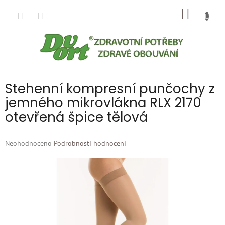
Přejít
NÁKUP
na
obsah
KOŠÍK
Stehenní kompresní punčochy z
jemného mikrovlákna RLX 2170
otevřená špice tělová
Průměrné
Neohodnoceno
Podrobnosti hodnocení
hodnocení
produktu
je
0,0
z
5
hvězdiček.