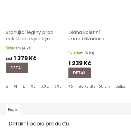
Stahující legíny proti
Dlaha kolenní
celulitidě s vysokým
immobilizační s
pasem – modelující
vybráním pro patellu 0°
Skladem
(
4 ks
)
Průměrné
efekt FC 609Y/černa
BORT 145 000
Skladem
(
4 ks
)
hodnocení
1 379 Kč
od
produktu
1 239 Kč
je
DETAIL
5,0
DETAIL
z
5
S
M
L
XL
XXL
3XL
4XL
45
délka dlah 50 cm
5XL
délka dl
hvězdiček.
Popis
Detailní popis produktu