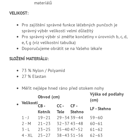
materiálů
VELIKOST:
Pro zajištění správné funkce léčebných punčoch je
správný výběr velikosti velmi důležitý
Pro správný výběr si změřte končetiny v úrovních b, c, d,
e, f, g (viz velikostní tabulka)
Doporučujeme obrátit se na Vašeho lékaře
SLOŽENÍ MATERIÁLU:
73 % Nylon / Polyamid
27 % Elastan
Měřit nejlépe hned ráno před otokem nohy
Výška od podlahy
Obvod (cm)
(cm)
Velikosti
CB -
CC -
CF -
LF - Stehno
Kotník
Tele
Stehno
1 - J
19–21
29–34
39–44
59–60
2 - M
21–23
32–37
43–48
60–61
3 - L
23–25
35–40
47–52
61–62
4 - XL
25–27
38–43
51–56
62–63