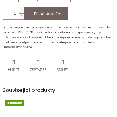
Přidat do košíku
Jemné, neprůhledné a vysoce účinné! Stehenní kompresní punčochy
RelaxSan RLX 2170 z mikrovlákna s otevřenou špicí poskytují
odstupňovanou kompresi, která ulevuje unaveným nohám, předchází
otokům a podporuje krevní oběh s elegancí a komfortem.
Detailní informace
HLÍDAT
ZEPTAT SE
SDÍLET
Související produkty
Bestseller