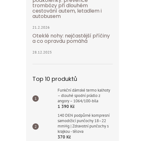
podkolenky: prevence
trombózy při dlouhém
cestování autem, letadlem i
autobusem
21.2.2026
Oteklé nohy: nejčastější příčiny
a co opravdu pomáhá
28.12.2025
Top 10 produktů
Funkční dámské termo kalhoty
– dlouhé spodní prádlo z
angory – 1064/100-bíla
1 390 Kč
140 DEN podpůrné kompresní
samodržicí punčochy 18–22
mmHg | Zdravotní punčochy s
krajkou - tělova
370 Kč