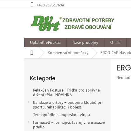
Přejít
+420 257317694
na
obsah
Uplatnit ePoukaz
Naše prodejny
O nás
Domů
Kompenzační pomůcky
ERGO CAP Násade
P
ERG
o
Přeskočit
s
Kategorie
Průměr
Neohod
kategorie
t
hodnoce
r
produkt
RelaxSan Posture - Trička pro správné
a
je
držení těla - NOVINKA
n
0,0
Bandáže a ortézy – podpora kloubů při
z
n
sportu, rehabilitaci i bolesti
5
í
Termoprádlo s angorskou vlnou
hvězdiče
p
Farmacell – formující, tvarující a masážní
a
prádlo