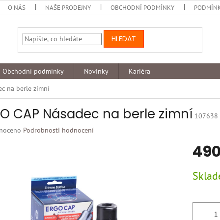
O NÁS
NAŠE PRODEJNY
OBCHODNÍ PODMÍNKY
PODMÍNK
HLEDAT
Obchodní podmínky
Novinky
Kariéra
c na berle zimní
O CAP Násadec na berle zimní
107638
né
noceno
Podrobnosti hodnocení
ní
490
u
Měrná
Skla
cena:
k.