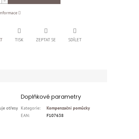
informace
AT
TISK
ZEPTAT SE
SDÍLET
Doplňkové parametry
uje otřesy
Kategorie
:
Kompenzační pomůcky
EAN
:
F107638