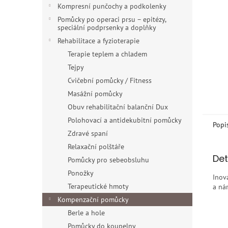
n
Kompresní punčochy a podkolenky
e
Pomůcky po operaci prsu – epitézy,
l
speciální podprsenky a doplňky
Rehabilitace a fyzioterapie
Terapie teplem a chladem
Tejpy
Cvičební pomůcky / Fitness
Masážní pomůcky
Obuv rehabilitační balanční Dux
Polohovací a antidekubitní pomůcky
Popi
Zdravé spaní
Relaxační polštáře
Det
Pomůcky pro sebeobsluhu
Ponožky
Inov
Terapeutické hmoty
a nár
Kompenzační pomůcky
Berle a hole
Pomůcky do koupelny