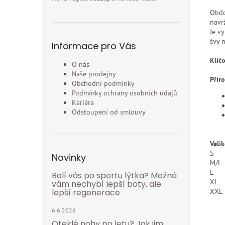
Obdo
navr
Je v
švy m
Informace pro Vás
Klíčo
O nás
Naše prodejny
Přír
Obchodní podmínky
Podmínky ochrany osobních údajů
Kariéra
Odstoupení od smlouvy
Velik
S
Novinky
M/L
L
Bolí vás po sportu lýtka? Možná
XL
vám nechybí lepší boty, ale
lepší regenerace
XXL
6.6.2026
Oteklé nohy po letu? Jak jim