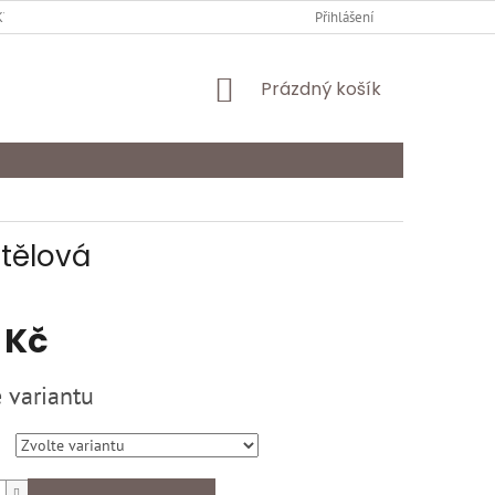
Y OCHRANY OSOBNÍCH ÚDAJŮ
KARIÉRA
Přihlášení
ODSTOUPENÍ OD SMLOU
NÁKUPNÍ
Prázdný košík
KOŠÍK
 tělová
 Kč
 variantu