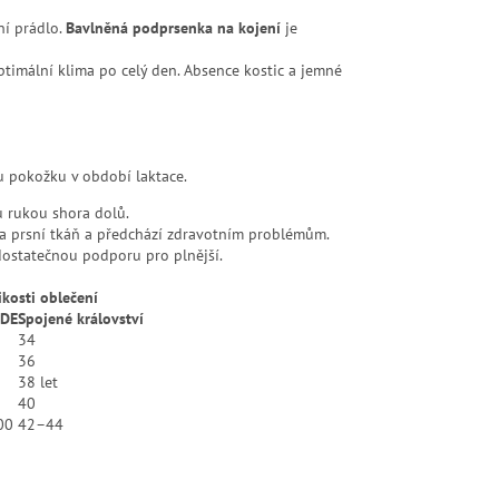
í prádlo.
Bavlněná podprsenka na kojení
je
optimální klima po celý den. Absence kostic a jemné
ou pokožku v období laktace.
 rukou shora dolů.
na prsní tkáň a předchází zdravotním problémům.
 dostatečnou podporu pro plnější.
ikosti oblečení
 DE
Spojené království
34
36
38 let
40
00
42–44