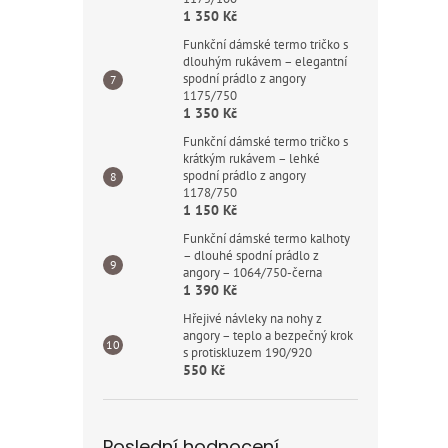
1 350 Kč
Funkční dámské termo tričko s
dlouhým rukávem – elegantní
spodní prádlo z angory
1175/750
1 350 Kč
Funkční dámské termo tričko s
krátkým rukávem – lehké
spodní prádlo z angory
1178/750
1 150 Kč
Funkční dámské termo kalhoty
– dlouhé spodní prádlo z
angory – 1064/750-černa
1 390 Kč
Hřejivé návleky na nohy z
angory – teplo a bezpečný krok
s protiskluzem 190/920
550 Kč
Poslední hodnocení