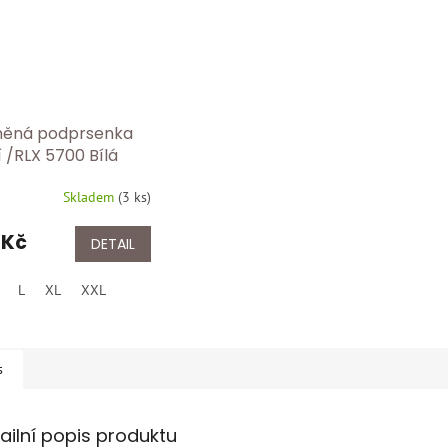
něná podprsenka
í /RLX 5700 Bílá
Skladem
(
3 ks
)
 Kč
DETAIL
L
XL
XXL
s
ailní popis produktu