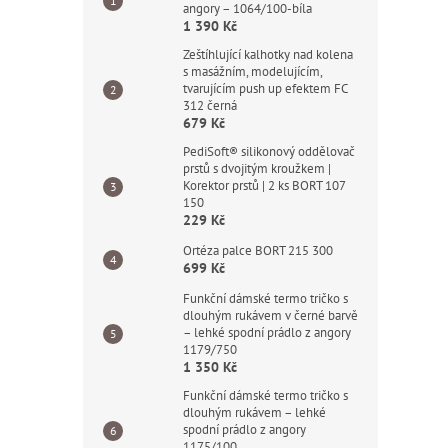
angory – 1064/100-bíla
1 390 Kč
Zeštíhlující kalhotky nad kolena
s masážním, modelujícím,
tvarujícím push up efektem FC
312 černá
679 Kč
PediSoft® silikonový oddělovač
prstů s dvojitým kroužkem |
Korektor prstů | 2 ks BORT 107
150
229 Kč
Ortéza palce BORT 215 300
699 Kč
Funkční dámské termo tričko s
dlouhým rukávem v černé barvě
– lehké spodní prádlo z angory
1179/750
1 350 Kč
Funkční dámské termo tričko s
dlouhým rukávem – lehké
spodní prádlo z angory
1175/100