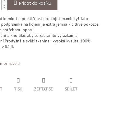
Přidat do košíku
í komfort a praktičnost pro kojící maminky! Tato
podprsenka na kojení je extra jemná k citlivé pokožce,
e potřebnou oporu.
ání a knoflíků, aby se zabránilo vyrážkám a
ní.
Prodyšná a svěží tkanina - vysoká kvalita, 100%
v Itálii.
informace
AT
TISK
ZEPTAT SE
SDÍLET