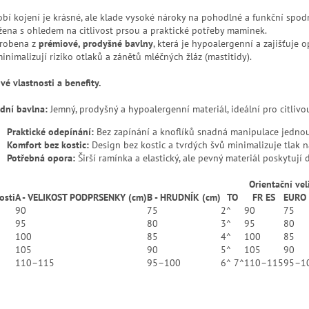
bí kojení je krásné, ale klade vysoké nároky na pohodlné a funkční spodn
žena s ohledem na citlivost prsou a praktické potřeby maminek.
yrobena z
prémiové, prodyšné bavlny
, která je hypoalergenní a zajišťuje 
inimalizují riziko otlaků a zánětů mléčných žláz (mastitidy).
vé vlastnosti a benefity.
odní bavlna:
Jemný, prodyšný a hypoalergenní materiál, ideální pro citliv
Praktické odepínání:
Bez zapínání a knoflíků snadná manipulace
jednou
Komfort bez kostic:
Design bez kostic a tvrdých švů minimalizuje tlak 
Potřebná opora:
Širší ramínka a elastický, ale pevný materiál poskytují
Orientační vel
osti
A - VELIKOST PODPRSENKY (cm)
B - HRUDNÍK (cm)
TO
FR ES
EURO
90
75
2^
90
75
95
80
3^
95
80
100
85
4^
100
85
105
90
5^
105
90
110–115
95–100
6^ 7^
110–115
95–1