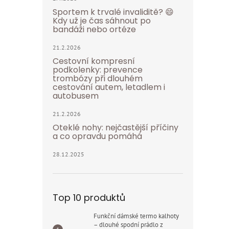
Sportem k trvalé invaliditě? 😄
Kdy už je čas sáhnout po
bandáži nebo ortéze
21.2.2026
Cestovní kompresní
podkolenky: prevence
trombózy při dlouhém
cestování autem, letadlem i
autobusem
21.2.2026
Oteklé nohy: nejčastější příčiny
a co opravdu pomáhá
28.12.2025
Top 10 produktů
Funkční dámské termo kalhoty
– dlouhé spodní prádlo z