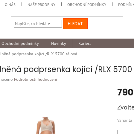
O NÁS
NAŠE PRODEJNY
OBCHODNÍ PODMÍNKY
PODMÍNK
HLEDAT
Obchodní podmínky
Novinky
Kariéra
lněná podprsenka kojící /RLX 5700 tělová
lněná podprsenka kojící /RLX 5700
né
noceno
Podrobnosti hodnocení
ní
790
u
Měrná
Zvolte
cena:
k.
Varianta