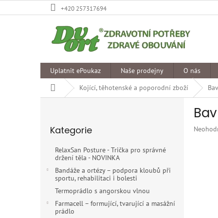
Přejít
+420 257317694
na
obsah
Uplatnit ePoukaz
Naše prodejny
O nás
Domů
Kojící, těhotenské a poporodní zboží
Bav
P
Bav
o
Přeskočit
s
Kategorie
Průměr
Neohod
kategorie
t
hodnoce
r
produkt
RelaxSan Posture - Trička pro správné
a
je
držení těla - NOVINKA
n
0,0
Bandáže a ortézy – podpora kloubů při
z
n
sportu, rehabilitaci i bolesti
5
í
Termoprádlo s angorskou vlnou
hvězdiče
p
Farmacell – formující, tvarující a masážní
a
prádlo