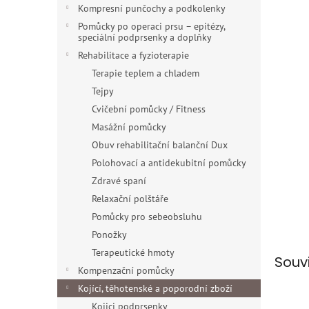
n
Kompresní punčochy a podkolenky
e
Pomůcky po operaci prsu – epitézy,
l
speciální podprsenky a doplňky
Rehabilitace a fyzioterapie
Terapie teplem a chladem
Tejpy
Cvičební pomůcky / Fitness
Masážní pomůcky
Obuv rehabilitační balanční Dux
Polohovací a antidekubitní pomůcky
Zdravé spaní
Relaxační polštáře
Pomůcky pro sebeobsluhu
Ponožky
Terapeutické hmoty
Souv
Kompenzační pomůcky
Kojící, těhotenské a poporodní zboží
Kojici podprsenky