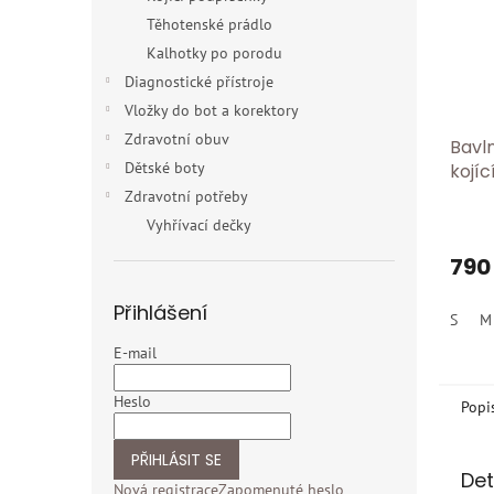
Těhotenské prádlo
Kalhotky po porodu
Diagnostické přístroje
Vložky do bot a korektory
Zdravotní obuv
Bavl
Dětské boty
kojíc
Zdravotní potřeby
Vyhřívací dečky
790
Přihlášení
S
M
E-mail
Heslo
Popi
PŘIHLÁSIT SE
Det
Nová registrace
Zapomenuté heslo