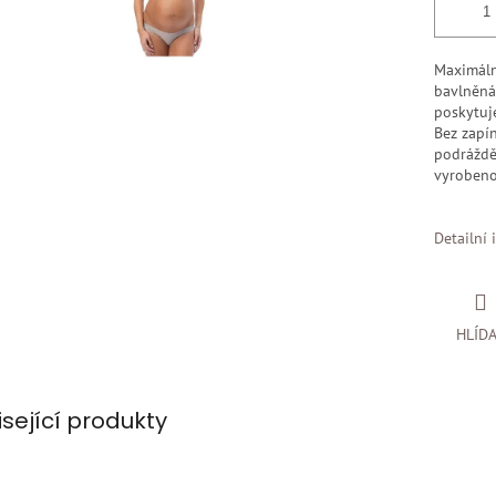
Maximáln
bavlněná 
poskytuj
Bez zapín
podráždě
vyrobeno 
Detailní 
HLÍD
isející produkty