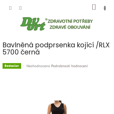
Přejít
NÁKUP
na
obsah
KOŠÍK
Bavlněná podprsenka kojící /RLX
5700 černá
Průměrné
Neohodnoceno
Podrobnosti hodnocení
Bestseller
hodnocení
produktu
je
0,0
z
5
hvězdiček.