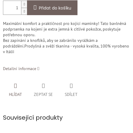
Přidat do košíku
Maximální komfort a praktičnost pro kojící maminky! Tato bavlněná
podprsenka na kojení je extra jemná k citlivé pokožce, poskytuje
potřebnou oporu.
Bez zapínání a knoflíků, aby se zabránilo vyrážkám a
podráždění.
Prodyšná a svěží tkanina - vysoká kvalita, 100% vyrobeno
v Itálii
Detailní informace
HLÍDAT
ZEPTAT SE
SDÍLET
Související produkty