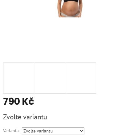
790 Kč
Měrná
Zvolte variantu
cena:
Varianta