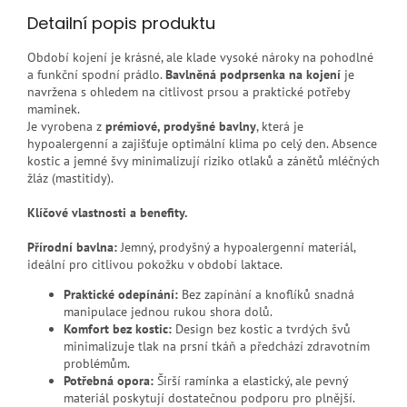
Detailní popis produktu
Období kojení je krásné, ale klade vysoké nároky na pohodlné
a funkční spodní prádlo.
Bavlněná podprsenka na kojení
je
navržena s ohledem na citlivost prsou a praktické potřeby
maminek.
Je vyrobena z
prémiové, prodyšné bavlny
, která je
hypoalergenní a zajišťuje optimální klima po celý den. Absence
kostic a jemné švy minimalizují riziko otlaků a zánětů mléčných
žláz (mastitidy).
Klíčové vlastnosti a benefity.
Přírodní bavlna:
Jemný, prodyšný a hypoalergenní materiál,
ideální pro citlivou pokožku v období laktace.
Praktické odepínání:
Bez zapínání a knoflíků snadná
manipulace
jednou rukou shora dolů.
Komfort bez kostic:
Design bez kostic a tvrdých švů
minimalizuje tlak na prsní tkáň a předchází zdravotním
problémům.
Potřebná opora:
Širší ramínka a elastický, ale pevný
materiál poskytují dostatečnou podporu pro plnější.