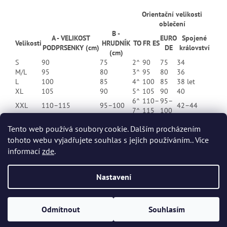
Orientační velikosti
oblečení
B -
A - VELIKOST
EURO
Spojené
Velikosti
HRUDNÍK
TO
FR ES
PODPRSENKY (cm)
DE
království
(cm)
S
90
75
2^
90
75
34
M/L
95
80
3^
95
80
36
L
100
85
4^
100
85
38 let
XL
105
90
5^
105
90
40
6^
110–
95–
XXL
110–115
95–100
42–44
7^
115
100
Tento web používá soubory cookie. Dalším procházením
tohoto webu vyjadřujete souhlas s jejich používáním.. Více
Z
informací
zde
.
á
p
Vytvořil Shoptet
Nastavení
a
t
Copyright 2026
Dvort.cz - Zdravotnické potřeby
. Všechna práva
í
Odmítnout
Souhlasím
vyhrazena.