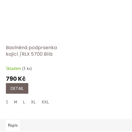
Bavlněná podprsenka
kojící /RLX 5700 Bílá
Skladem
(
3 ks
)
790 Kč
DETAIL
S
M
L
XL
XXL
Popis