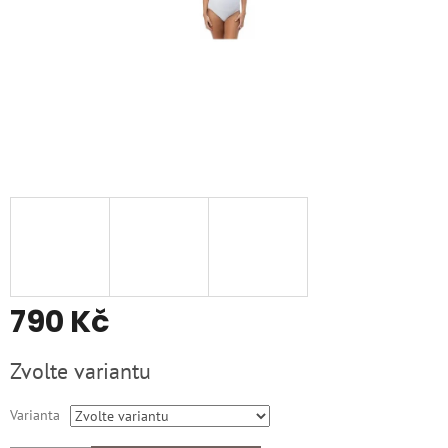
790 Kč
Měrná
Zvolte variantu
cena:
Varianta