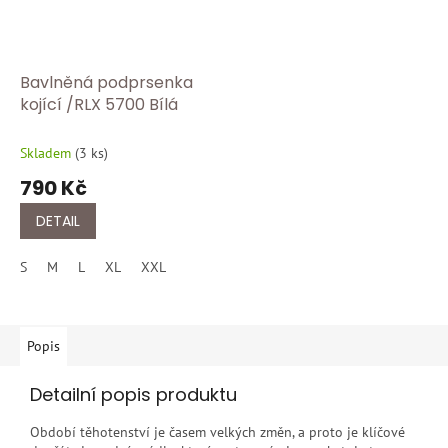
Bavlněná podprsenka
kojící /RLX 5700 Bílá
Skladem
(
3 ks
)
790 Kč
DETAIL
S
M
L
XL
XXL
Popis
Detailní popis produktu
Období těhotenství je časem velkých změn, a proto je klíčové