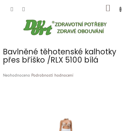
Přejít
NÁKUP
na
obsah
KOŠÍK
Bavlněné těhotenské kalhotky
přes bříško /RLX 5100 bílá
Průměrné
Neohodnoceno
Podrobnosti hodnocení
hodnocení
produktu
je
0,0
z
5
hvězdiček.