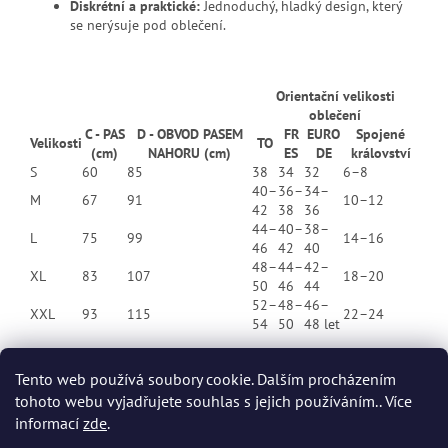
Diskrétní a praktické:
Jednoduchý, hladký design, který
se nerýsuje pod oblečení.
Orientační velikosti
oblečení
C - PAS
D - OBVOD PASEM
FR
EURO
Spojené
Velikosti
TO
(cm)
NAHORU (cm)
ES
DE
království
S
60
85
38
34
32
6–8
40–
36–
34–
M
67
91
10–12
42
38
36
44–
40–
38–
L
75
99
14–16
46
42
40
48–
44–
42–
XL
83
107
18–20
50
46
44
52–
48–
46–
XXL
93
115
22–24
54
50
48 let
Tento web používá soubory cookie. Dalším procházením
tohoto webu vyjadřujete souhlas s jejich používáním.. Více
Z
informací
zde
.
á