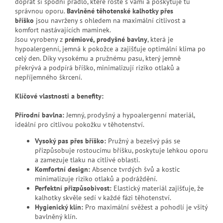
dopřát si spodní prádlo, které roste s vámi a poskytuje tu
správnou oporu.
Bavlněné těhotenské kalhotky přes
bříško
jsou navrženy s ohledem na maximální citlivost a
komfort nastávajících maminek.
Jsou vyrobeny z
prémiové, prodyšné bavlny
, která je
hypoalergenní, jemná k pokožce a zajišťuje optimální klima po
celý den. Díky vysokému a pružnému pasu, který jemně
překrývá a podpírá bříško, minimalizují riziko otlaků a
nepříjemného škrcení.
Klíčové vlastnosti a benefity:
Přírodní bavlna:
Jemný, prodyšný a hypoalergenní materiál,
ideální pro citlivou pokožku v těhotenství.
Vysoký pas přes bříško:
Pružný a bezešvý pás se
přizpůsobuje rostoucímu bříšku, poskytuje lehkou oporu
a zamezuje tlaku na citlivé oblasti.
Komfortní design:
Absence tvrdých švů a kostic
minimalizuje riziko otlaků a podráždění.
Perfektní přizpůsobivost:
Elastický materiál zajišťuje, že
kalhotky skvěle sedí v každé fázi těhotenství.
Hygienický klín:
Pro maximální svěžest a pohodlí je všitý
bavlněný klín.