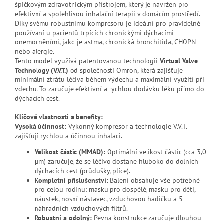
špičkovým zdravotnickým přístrojem, který je navržen pro
efektivní a spolehlivou inhalační terapii v domácím prostředí.
Díky svému robustnímu kompresoru je ideální pro pravidelné
používání u pacientů trpících chronickými dýchacími
onemocněními, jako je astma, chronická bronchitida, CHOPN
nebo alergie.
Tento model využívá patentovanou technologii
Virtual Valve
Technology (V.V.T.)
od společnosti Omron, která zajišťuje
minimální ztrátu léčiva během výdechu a maximální využití při
vdechu. To zaručuje efektivní a rychlou dodávku léku přímo do
dýchacích cest.
Klíčové vlastnosti a benefity:
Vysoká účinnost:
Výkonný kompresor a technologie V.V.T.
zajišťují rychlou a účinnou inhalaci.
Velikost částic (MMAD):
Optimální velikost částic (cca 3,0
µm) zaručuje, že se léčivo dostane hluboko do dolních
dýchacích cest (průdušky, plíce).
Kompletní příslušenství:
Balení obsahuje vše potřebné
pro celou rodinu: masku pro dospělé, masku pro děti,
náustek, nosní nástavec, vzduchovou hadičku a 5
náhradních vzduchových filtrů.
Robustní a odolný:
Pevná konstrukce zaručuje dlouhou