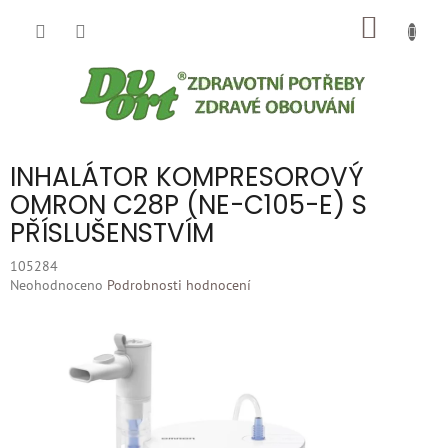
Přejít
NÁKUP
na
obsah
KOŠÍK
INHALÁTOR KOMPRESOROVÝ
OMRON C28P (NE-C105-E) S
PŘÍSLUŠENSTVÍM
105284
Průměrné
Neohodnoceno
Podrobnosti hodnocení
hodnocení
produktu
je
0,0
z
5
hvězdiček.