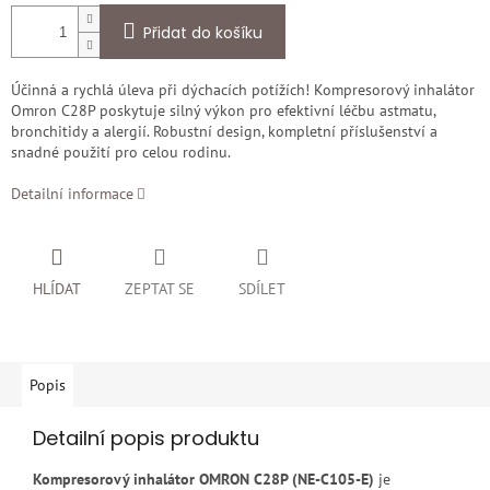
Přidat do košíku
Účinná a rychlá úleva při dýchacích potížích! Kompresorový inhalátor
Omron C28P poskytuje silný výkon pro efektivní léčbu astmatu,
bronchitidy a alergií. Robustní design, kompletní příslušenství a
snadné použití pro celou rodinu.
Detailní informace
HLÍDAT
ZEPTAT SE
SDÍLET
Popis
Detailní popis produktu
Kompresorový inhalátor OMRON C28P (NE-C105-E)
je