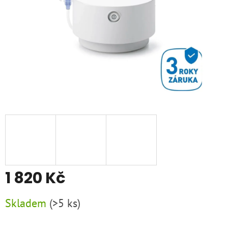
1 820 Kč
Měrná
Skladem
(
>5 ks
)
cena: