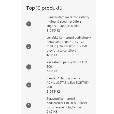
Top 10 produktů
Funkční dámské termo kalhoty
– dlouhé spodní prádlo z
angory – 1064/100-bíla
1 390 Kč
Lékařské kompresní podkolenky
RelaxSan | Třída 2 – 23–32
mmHg | Mikrovlákno ✅ 2150
otevřená špice tělová
489 Kč
Pás žeberní pánský BORT 102
800
699 Kč
Bandáž Achillovy šlachy
ACHILLOSTABIL Eco BORT 054
900
1 079 Kč
Zdravotní kompresní
podkolenky 140 DEN – úleva
pro unavené nohy/tělova
247 Kč