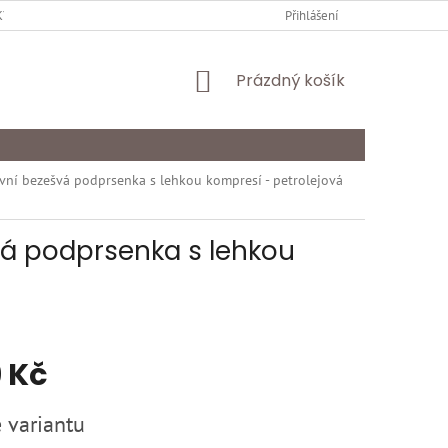
Y OCHRANY OSOBNÍCH ÚDAJŮ
KARIÉRA
Přihlášení
ODSTOUPENÍ OD SMLOU
NÁKUPNÍ
Prázdný košík
KOŠÍK
vní bezešvá podprsenka s lehkou kompresí - petrolejová
vá podprsenka s lehkou
 Kč
 variantu