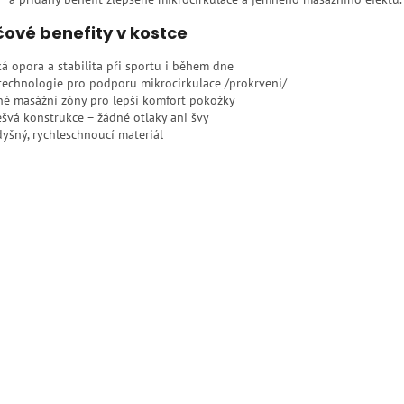
čové benefity v kostce
á opora a stabilita při sportu i během dne
technologie pro podporu mikrocirkulace /prokrveni/
é masážní zóny pro lepší komfort pokožky
švá konstrukce – žádné otlaky ani švy
yšný, rychleschnoucí materiál