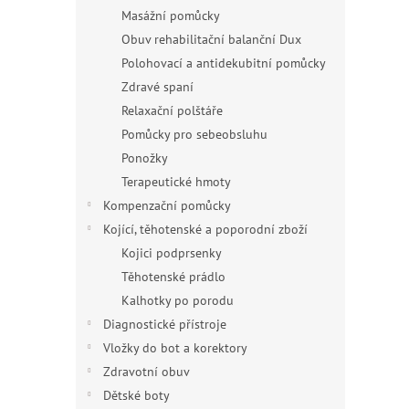
Masážní pomůcky
Obuv rehabilitační balanční Dux
Polohovací a antidekubitní pomůcky
Zdravé spaní
Relaxační polštáře
Pomůcky pro sebeobsluhu
Ponožky
Terapeutické hmoty
Kompenzační pomůcky
Kojící, těhotenské a poporodní zboží
Kojici podprsenky
Těhotenské prádlo
Kalhotky po porodu
Diagnostické přístroje
Vložky do bot a korektory
Zdravotní obuv
Dětské boty