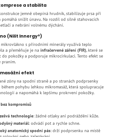
omprese a stabilita
onstrukce jemně obepíná hrudník, stabilizuje prsa při
 pomáhá snížit únavu. Na rozdíl od silně stahovacích
etlačí a nebrání volnému dýchání.
kno (Nilit Innergy®)
 mikrovlákno s přírodními minerály využívá teplo
ěla a přeměňuje je na
infračervené záření (FIR)
, které se
t do pokožky a podporuje mikrocirkulaci. Tento efekt se
e praním.
masážní efekt
ané zóny na spodní straně a po stranách podprsenky
í během pohybu lehkou mikromasáž, která spolupracuje
chnologií a napomáhá k lepšímu prokrvení pokožky.
 bez kompromisů
zešvá technologie
: žádné otlaky ani podráždění kůže.
odyšný materiál
: odvádí pot a rychle schne.
roký anatomický spodní pás
: drží podprsenku na místě
z rolování nebo zařezávání.