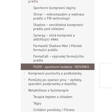
a
prádlo
hvězdiče
n
Sportovní kompresní legíny
e
Shiver – mikromasážní a wellness
l
prádlo s FIR technologií
Shadow – neviditelné kompresní
prádlo pod oblečení
Synergy – silná komprese a
zeštíhlující efekt
Farmacell Shadow Men | Pánské
formující prádlo
FarmaCell – výprodej formujícího
prádla
FLOW - sportovní kolekce - NOVINKA
Kompresní punčochy a podkolenky
Pomůcky po operaci prsu – epitézy,
speciální podprsenky a doplňky
Rehabilitace a fyzioterapie
Terapie teplem a chladem
Tejpy
Cvičební pomůcky / Fitness