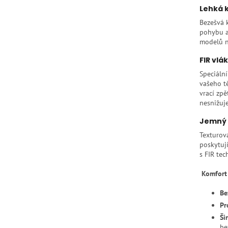
Lehká k
Bezešvá k
pohybu a
modelů n
FIR vlá
Speciální
vašeho t
vrací zpě
nesnižuj
Jemný 
Texturov
poskytuj
s FIR te
Komfort
Be
Pr
Ši
be