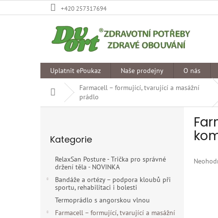
Přejít
+420 257317694
na
obsah
Uplatnit ePoukaz
Naše prodejny
O nás
Farmacell – formující, tvarující a masážní
Domů
prádlo
P
Far
o
Přeskočit
s
kom
Kategorie
kategorie
t
r
RelaxSan Posture - Trička pro správné
Průměr
Neohod
a
držení těla - NOVINKA
hodnoce
n
produkt
Bandáže a ortézy – podpora kloubů při
n
sportu, rehabilitaci i bolesti
je
í
0,0
Termoprádlo s angorskou vlnou
p
z
Farmacell – formující, tvarující a masážní
5