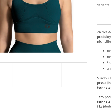
k.
Varianta
Za dvě d
produkty
nich slib
ne
ne
šp
a 
S řadou
prsou ji
technolo
Tato pod
technolo
i každod