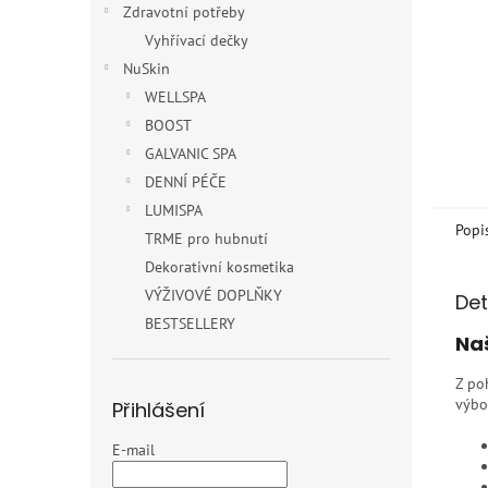
Zdravotní potřeby
Vyhřívací dečky
NuSkin
WELLSPA
BOOST
GALVANIC SPA
DENNÍ PÉČE
LUMISPA
Popi
TRME pro hubnutí
Dekorativní kosmetika
VÝŽIVOVÉ DOPLŇKY
Det
BESTSELLERY
Na
Z po
výbo
Přihlášení
E-mail