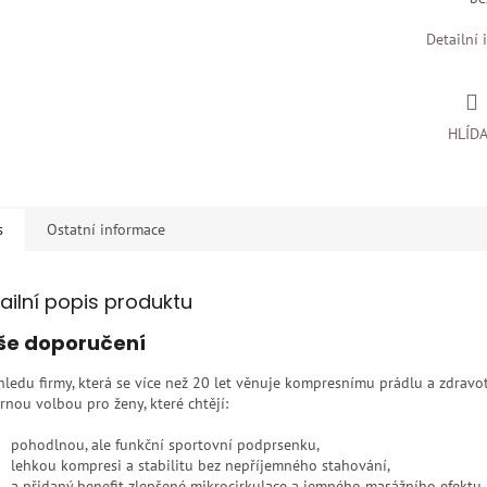
Detailní 
HLÍD
s
Ostatní informace
ailní popis produktu
še doporučení
hledu firmy, která se více než 20 let věnuje kompresnímu prádlu a zdra
rnou volbou pro ženy, které chtějí:
pohodlnou, ale funkční sportovní podprsenku,
lehkou kompresi a stabilitu bez nepříjemného stahování,
a přidaný benefit zlepšené mikrocirkulace a jemného masážního efektu.