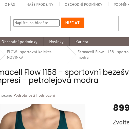
O NÁS
NAŠE PRODEJNY
OBCHODNÍ PODMÍNKY
PODMÍNK
HLEDAT
Obchodní podmínky
Novinky
Kariéra
FLOW - sportovní kolekce -
Farmacell Flow 1158 - sporto
NOVINKA
modra
macell Flow 1158 - sportovní bezeš
presí - petrolejová modra
né
noceno
Podrobnosti hodnocení
ní
899
u
Měrná
Zvolte
cena: