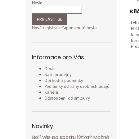
Heslo
Klí
PŘIHLÁSIT SE
Lehk
Nová registrace
Zapomenuté heslo
FIR 
Jemn
Beze
Prod
Informace pro Vás
O nás
Naše prodejny
Obchodní podmínky
Podmínky ochrany osobních údajů
Kariéra
Odstoupení od smlouvy
Novinky
Bolí vás po sportu lýtka? Možná