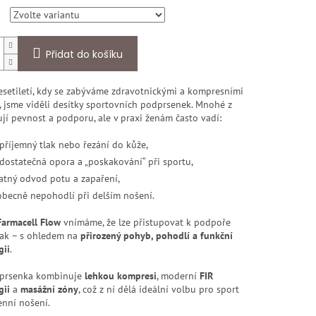
Přidat do košíku
esetiletí, kdy se zabýváme zdravotnickými a kompresními
, jsme viděli desítky sportovních podprsenek. Mnohé z
ují pevnost a podporu, ale v praxi ženám často vadí:
příjemný tlak nebo řezání do kůže,
dostatečná opora a „poskakování“ při sportu,
atný odvod potu a zapaření,
obecně nepohodlí při delším nošení.
Farmacell Flow
vnímáme, že lze přistupovat k podpoře
nak – s ohledem na
přirozený pohyb, pohodlí a funkční
gii
.
prsenka kombinuje
lehkou kompresi
, moderní
FIR
gii
a
masážní zóny
, což z ní dělá ideální volbu pro sport
enní nošení.