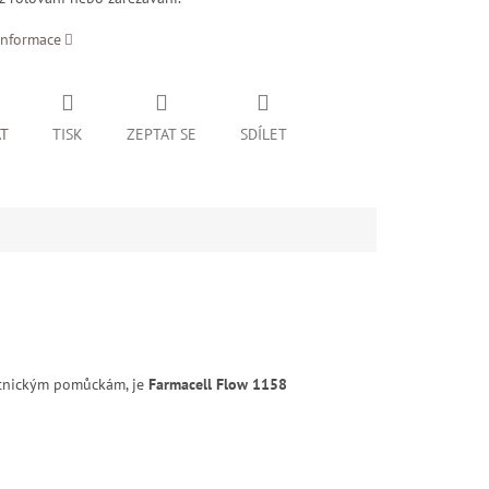
informace
AT
TISK
ZEPTAT SE
SDÍLET
votnickým pomůckám, je
Farmacell Flow 1158