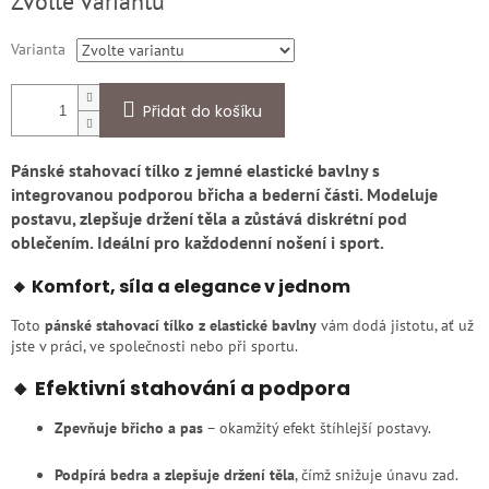
Zvolte variantu
cena:
Varianta
Přidat do košíku
Pánské stahovací tílko z jemné elastické bavlny s
integrovanou podporou břicha a bederní části. Modeluje
postavu, zlepšuje držení těla a zůstává diskrétní pod
oblečením. Ideální pro každodenní nošení i sport.
🔸 Komfort, síla a elegance v jednom
Toto
pánské stahovací tílko z elastické bavlny
vám dodá jistotu, ať už
jste v práci, ve společnosti nebo při sportu.
🔸 Efektivní stahování a podpora
Zpevňuje břicho a pas
– okamžitý efekt štíhlejší postavy.
Podpírá bedra a zlepšuje držení těla
, čímž snižuje únavu zad.