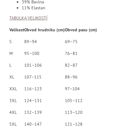
39% Bavlna
11% Elastan
TABULKA VELIKOSTÍ
Velikost
Obvod hrudníku (cm)
Obvod pasu (cm)
S
89–94
69–75
M
95–100
76–81
L
101–106
82–87
XL
107–115
88–96
XXL
116–123
97–104
3XL
124–131
105–112
4XL
132–139
113–120
5XL
140–147
121–128