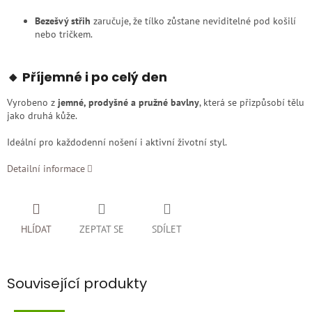
Bezešvý střih
zaručuje, že tílko zůstane neviditelné pod košilí
nebo tričkem.
🔸 Příjemné i po celý den
Vyrobeno z
jemné, prodyšné a pružné bavlny
, která se přizpůsobí tělu
jako druhá kůže.
Ideální pro každodenní nošení i aktivní životní styl.
Detailní informace
HLÍDAT
ZEPTAT SE
SDÍLET
Související produkty