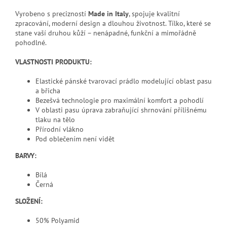
Vyrobeno s precizností
Made in Italy
, spojuje kvalitní
zpracování, moderní design a dlouhou životnost. Tílko, které se
stane vaší druhou kůží – nenápadné, funkční a mimořádně
pohodlné.
VLASTNOSTI PRODUKTU:
Elastické pánské tvarovací prádlo modelující oblast pasu
a břicha
Bezešvá technologie pro maximální komfort a pohodlí
V oblasti pasu úprava zabraňující shrnování přílišnému
tlaku na tělo
Přírodní vlákno
Pod oblečením není vidět
BARVY:
Bílá
Černá
SLOŽENÍ:
50% Polyamid