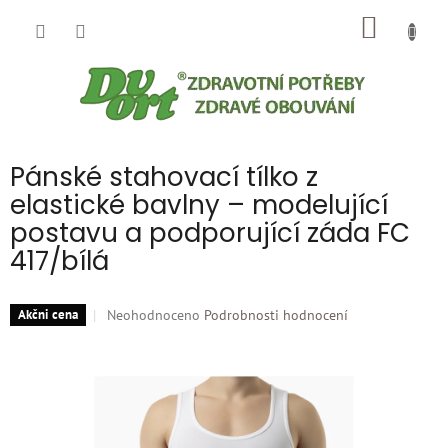
Přejít
NÁKUP
na
obsah
KOŠÍK
Pánské stahovací tílko z
elastické bavlny – modelující
postavu a podporující záda FC
417/bílá
Průměrné
Neohodnoceno
Podrobnosti hodnocení
Akčni cena
hodnocení
produktu
je
0,0
z
5
hvězdiček.