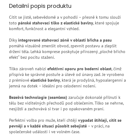
Detailní popis produktu
Cítit se jistě, sebevědomě a v pohodlí – přesně k tomu slouží
toto
pánské stahovací tílko z elastické bavlny
, které spojuje
komfort, funkčnost a elegantní vzhled.
Díky
integrované stahovací zóně v oblasti břicha a pasu
pomáhá vizuálně zmenšit obvod, zpevnit postavu a zlepšit
držení těla. Lehká komprese poskytuje přirozený „ploché břicho
efekt“ bez pocitu stažení.
Tílko zároveň nabízí
efektivní oporu pro bederní oblast
, čímž
přispívá ke správné postuře a úlevě od únavy zad. Je vyrobeno
z prémiové
elastické bavlny
, která je prodyšná, hypoalergenní a
jemná na dotek – ideální pro celodenní nošení.
Bezešvá technologie (seamless)
zaručuje dokonalé přilnutí k
tělu bez viditelných přechodů pod oblečením. Tílko se nehrne,
nesjíždí a zachovává si tvar i po opakovaném praní.
Perfektní volba pro muže, kteří chtějí
vypadat štíhleji, cítit se
pevněji a v každé situaci působit sebejistě
– v práci, na
společenské události i ve volném čase.