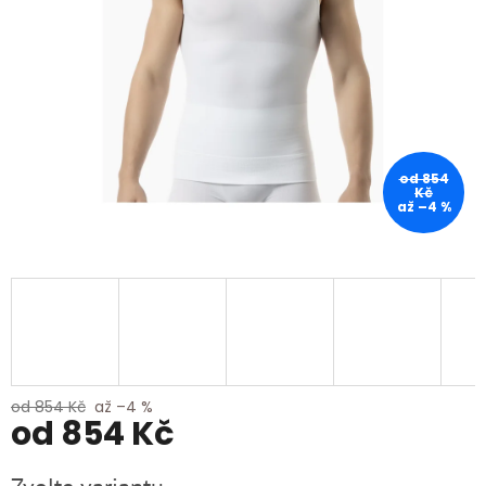
od 854
Kč
až –4 %
od 854 Kč
až –4 %
od
854 Kč
Měrná