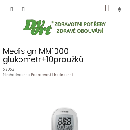
Přejít
NÁKUP
na
obsah
KOŠÍK
Medisign MM1000
glukometr+10proužků
52052
Průměrné
Neohodnoceno
Podrobnosti hodnocení
hodnocení
produktu
je
0,0
z
5
hvězdiček.