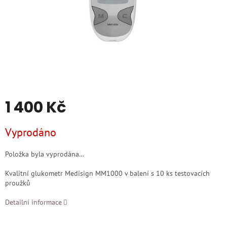
1 400 Kč
Měrná
Vyprodáno
cena:
Položka byla vyprodána…
Kvalitní glukometr Medisign MM1000 v balení s 10 ks testovacích
proužků
Detailní informace