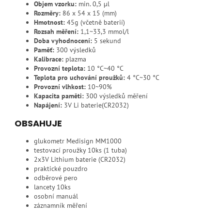
Objem vzorku:
min. 0,5 µl
Rozměry:
86 x 54 x 15 (mm)
Hmotnost:
45g (včetně baterií)
Rozsah měření:
1,1~33,3 mmol/l
Doba vyhodnocení:
5 sekund
Paměť:
300 výsledků
Kalibrace:
plazma
Provozní teplota:
10 °C~40 °C
Teplota pro uchování proužků:
4 °C~30 °C
Provozní vlhkost:
10~90%
Kapacita paměti:
300 výsledků měření
Napájení:
3V Li baterie(CR2032)
OBSAHUJE
glukometr Medisign MM1000
testovací proužky 10ks (1 tuba)
2x3V Lithium baterie (CR2032)
praktické pouzdro
odběrové pero
lancety 10ks
osobní manuál
záznamník měření