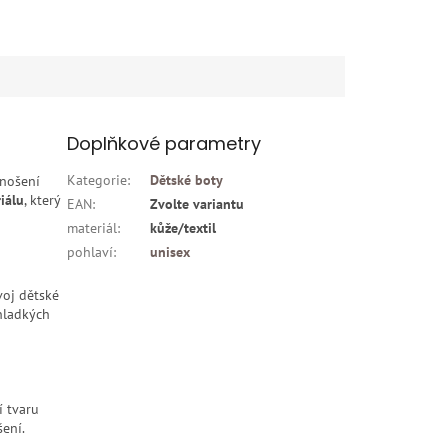
Doplňkové parametry
Kategorie
:
Dětské boty
 nošení
iálu
, který
EAN
:
Zvolte variantu
materiál
:
kůže/textil
pohlaví
:
unisex
voj dětské
 hladkých
í tvaru
šení.