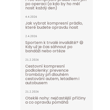
po operaci (a kdo by ho měl
nosit každý den)
4.4.2026
Jak vybrat kompresní prádlo,
které budete opravdu nosit
2.4.2026
Sportem k trvalé invaliditě? 😄
Kdy už je čas sáhnout po
bandáži nebo ortéze
21.2.2026
Cestovní kompresní
podkolenky: prevence
trombózy při dlouhém
cestování autem, letadlem i
autobusem
21.2.2026
Oteklé nohy: nejčastější příčiny
a co opravdu pomáhá