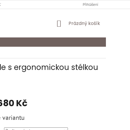
Y OCHRANY OSOBNÍCH ÚDAJŮ
KARIÉRA
Přihlášení
ODSTOUPENÍ OD SMLOU
NÁKUPNÍ
Prázdný košík
KOŠÍK
fle s ergonomickou stélkou
680 Kč
 variantu