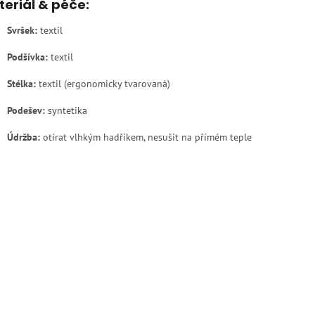
eriál & péče:
Svršek:
textil
Podšívka:
textil
Stélka:
textil (ergonomicky tvarovaná)
Podešev:
syntetika
Údržba:
otírat vlhkým hadříkem, nesušit na přímém teple