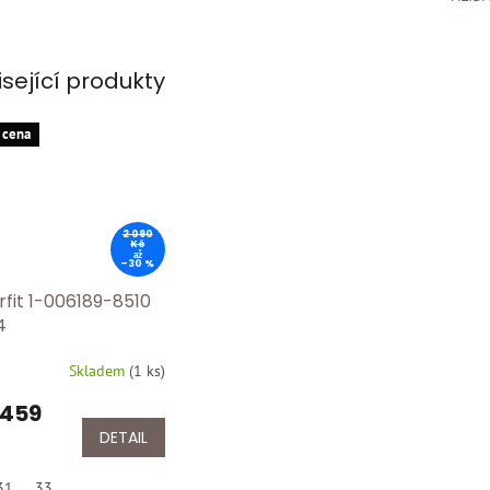
isející produkty
 cena
2 090
Kč
až
–30 %
rfit 1-006189-8510
4
Skladem
(
1 ks
)
 459
DETAIL
31
33