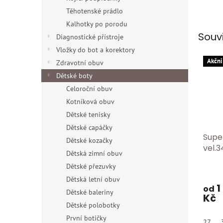
Těhotenské prádlo
Kalhotky po porodu
Souv
Diagnostické přístroje
Vložky do bot a korektory
Akčni
Zdravotní obuv
Dětské boty
Celoroční obuv
Kotníková obuv
Dětské tenisky
Dětské capáčky
Supe
Dětské kozačky
vel.3
Dětská zimní obuv
Dětské přezuvky
Dětská letní obuv
1
od
Dětské baleriny
Kč
Dětské polobotky
První botičky
27