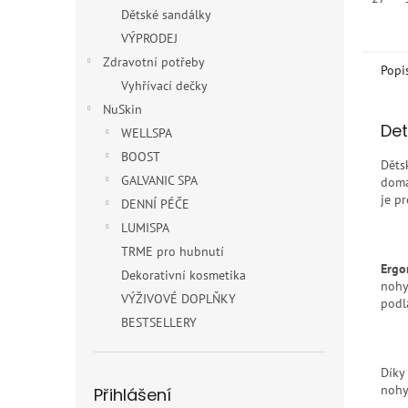
Dětské sandálky
VÝPRODEJ
Zdravotní potřeby
Popi
Vyhřívací dečky
NuSkin
Det
WELLSPA
BOOST
Děts
GALVANIC SPA
doma
je p
DENNÍ PÉČE
LUMISPA
TRME pro hubnutí
Ergo
Dekorativní kosmetika
nohy
VÝŽIVOVÉ DOPLŇKY
podl
BESTSELLERY
Díky
nohy
Přihlášení