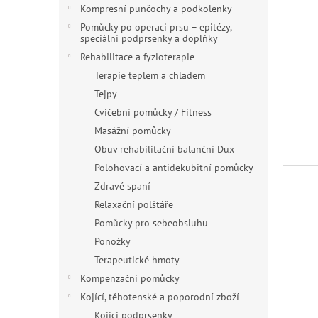
n
Kompresní punčochy a podkolenky
e
Pomůcky po operaci prsu – epitézy,
l
speciální podprsenky a doplňky
Rehabilitace a fyzioterapie
Terapie teplem a chladem
Tejpy
Cvičební pomůcky / Fitness
Masážní pomůcky
Obuv rehabilitační balanční Dux
Polohovací a antidekubitní pomůcky
Zdravé spaní
Relaxační polštáře
Pomůcky pro sebeobsluhu
Ponožky
Terapeutické hmoty
Kompenzační pomůcky
Kojící, těhotenské a poporodní zboží
Kojici podprsenky