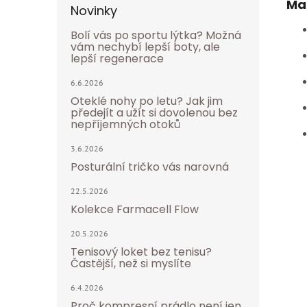
Mat
Novinky
Bolí vás po sportu lýtka? Možná
vám nechybí lepší boty, ale
lepší regenerace
6.6.2026
Oteklé nohy po letu? Jak jim
předejít a užít si dovolenou bez
nepříjemných otoků
3.6.2026
Posturální tričko vás narovná
22.5.2026
Kolekce Farmacell Flow
20.5.2026
Tenisový loket bez tenisu?
Častější, než si myslíte
6.4.2026
Proč kompresní prádlo není jen