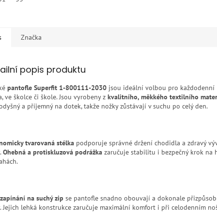
s
Značka
ailní popis produktu
ké
pantofle Superfit 1-800111-2030
jsou ideální volbou pro každodenní
, ve školce či škole. Jsou vyrobeny z
kvalitního, měkkého textilního mater
rodyšný a příjemný na dotek, takže nožky zůstávají v suchu po celý den.
nomicky tvarovaná stélka
podporuje správné držení chodidla a zdravý vý
.
Ohebná a protiskluzová podrážka
zaručuje stabilitu i bezpečný krok na
ahách.
zapínání na suchý zip
se pantofle snadno obouvají a dokonale přizpůsob
. Jejich lehká konstrukce zaručuje maximální komfort i při celodenním no