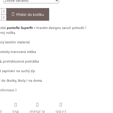
Přidat do košíku
tské
pantofle Superfit
v hravém designu zaručí pohodlí i
voj nožky.
ý textilní materiál
micky tvarovaná stélka
, protiskluzová podrážka
 zapínání na suchý zip
 do školky, školy i na doma
informace
AT
TISK
ZEPTAT SE
SDÍLET