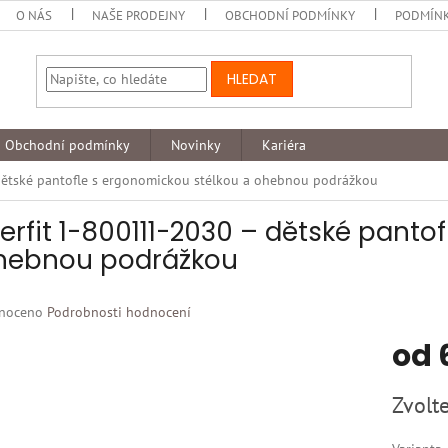
O NÁS
NAŠE PRODEJNY
OBCHODNÍ PODMÍNKY
PODMÍNK
HLEDAT
Obchodní podmínky
Novinky
Kariéra
dětské pantofle s ergonomickou stélkou a ohebnou podrážkou
erfit 1-800111-2030 – dětské panto
hebnou podrážkou
né
noceno
Podrobnosti hodnocení
ní
od
u
Měrná
Zvolte
cena:
k.