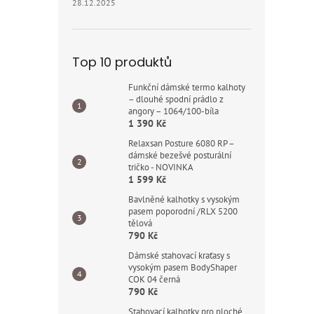
28.12.2025
Top 10 produktů
Funkční dámské termo kalhoty
– dlouhé spodní prádlo z
angory – 1064/100-bíla
1 390 Kč
Relaxsan Posture 6080 RP –
dámské bezešvé posturální
tričko - NOVINKA
1 599 Kč
Bavlněné kalhotky s vysokým
pasem poporodní /RLX 5200
tělová
790 Kč
Dámské stahovací kraťasy s
vysokým pasem BodyShaper
COK 04 černá
790 Kč
Stahovací kalhotky pro ploché