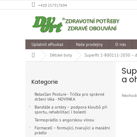
Přejít
+420 257317694
na
obsah
Uplatnit ePoukaz
Naše prodejny
O nás
Domů
Dětské boty
Superfit 1-800111-2030 – 
P
Sup
o
Přeskočit
s
a o
Kategorie
kategorie
t
r
RelaxSan Posture - Trička pro správné
Průměr
Neohod
a
držení těla - NOVINKA
hodnoce
n
produkt
Bandáže a ortézy – podpora kloubů při
n
sportu, rehabilitaci i bolesti
je
í
0,0
Termoprádlo s angorskou vlnou
p
z
Farmacell – formující, tvarující a masážní
5
a
prádlo
hvězdiče