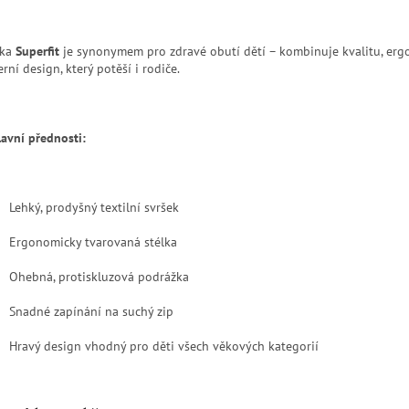
čka
Superfit
je synonymem pro zdravé obutí dětí – kombinuje kvalitu, erg
ní design, který potěší i rodiče.
lavní přednosti:
Lehký, prodyšný textilní svršek
Ergonomicky tvarovaná stélka
Ohebná, protiskluzová podrážka
Snadné zapínání na suchý zip
Hravý design vhodný pro děti všech věkových kategorií