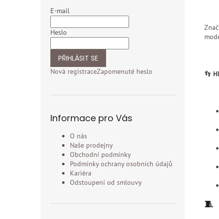
E-mail
Zna
Heslo
moder
PŘIHLÁSIT SE
Nová registrace
Zapomenuté heslo
👣
H
Informace pro Vás
O nás
Naše prodejny
Obchodní podmínky
Podmínky ochrany osobních údajů
Kariéra
Odstoupení od smlouvy
🧵