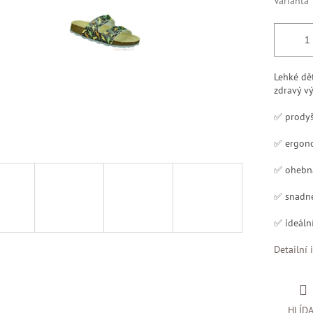
Varianta
Lehké dě
zdravý vý
✅ prodyšn
✅ ergono
✅ ohebná
✅ snadné
✅ ideální
Detailní 
HLÍD