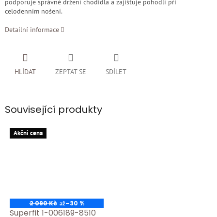
podporuje správné držení chodidla a zajišťuje pohodlí při
celodenním nošení.
Detailní informace
HLÍDAT
ZEPTAT SE
SDÍLET
Související produkty
Akčni cena
2 090 Kč
–30 %
až
Superfit 1-006189-8510