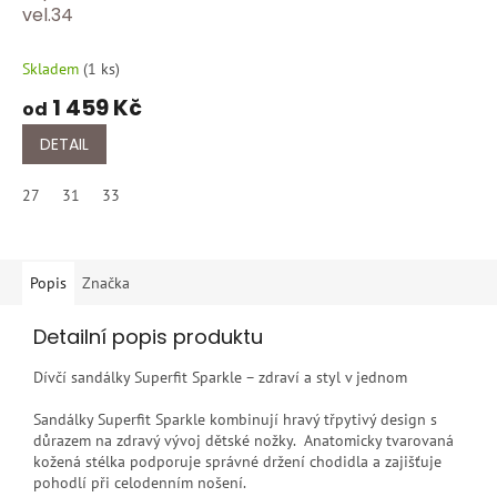
vel.34
Skladem
(
1 ks
)
1 459 Kč
od
DETAIL
27
31
33
Popis
Značka
Detailní popis produktu
Dívčí sandálky Superfit Sparkle – zdraví a styl v jednom
Sandálky Superfit Sparkle kombinují hravý třpytivý design s
důrazem na zdravý vývoj dětské nožky. Anatomicky tvarovaná
kožená stélka podporuje správné držení chodidla a zajišťuje
pohodlí při celodenním nošení.