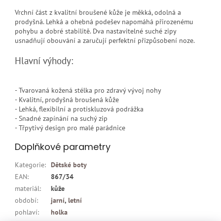
Vrchní část z kvalitní broušené kůže je měkká, odolná a
prodyšná. Lehká a ohebná podešev napomáhá přirozenému
pohybu a dobré stabilitě. Dva nastavitelné suché zipy
usnadňují obouvání a zaručují perfektní přizpůsobení noze.
Hlavní výhody:
- Tvarovaná kožená stélka pro zdravý vývoj nohy
- Kvalitní, prodyšná broušená kůže
- Lehká, flexibilní a protiskluzová podrážka
- Snadné zapínání na suchý zip
- Třpytivý design pro malé parádnice
Doplňkové parametry
Kategorie
:
Dětské boty
EAN
:
867/34
materiál
:
kůže
období
:
jarní
,
letní
pohlaví
:
holka