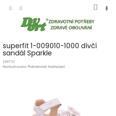
Přejít
NÁKUP
na
obsah
KOŠÍK
superfit 1-009010-1000 dívčí
sandál Sparkle
109732
Průměrné
Neohodnoceno
Podrobnosti hodnocení
hodnocení
produktu
je
0,0
z
5
hvězdiček.