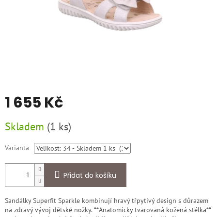
1 655 Kč
Měrná
Skladem
(
1 ks
)
cena:
Varianta
Přidat do košíku
Sandálky Superfit Sparkle kombinují hravý třpytivý design s důrazem
na zdravý vývoj dětské nožky. **Anatomicky tvarovaná kožená stélka**