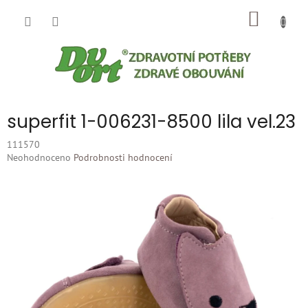
Přejít
NÁKUP
na
obsah
KOŠÍK
superfit 1-006231-8500 lila vel.23
111570
Průměrné
Neohodnoceno
Podrobnosti hodnocení
hodnocení
produktu
je
0,0
z
5
hvězdiček.