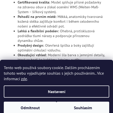
Certifikovaná kvalita:
Model splňuje přísné požadavky
na zdravou obuv a získal ocenění WMS (Weiten-Maß-
System – šířkový systém).
Pohodlí na prvním místě:
Měkká, anatomicky tvarovaná
kožená stélka zajišťuje komfort i během celodenního
nošení a efektivně odvádí pot.
Lehká a flexibilní podešev:
Ohebná, protiskluzová
podrážka tlumí nárazy a podporuje přirozenou
dynamiku chůze.
Prodyšný design:
Otevřená špička a boky zajišťují
optimální cirkulaci vzduchu.
Okouzlující vzhled:
Moderní lila barva s jemnými detaily,
která se hodí ke každému letnímu outfitu.
Tento web používá soubory cookie. Dalším procházením
tohoto webu vyjadřujete souhlas s jejich používáním.. Více
Z
informací
zde
.
á
p
Vytvořil Shoptet
Nastavení
a
t
Copyright 2026
Dvort.cz - Zdravotnické potřeby
. Všechna práva
í
Odmítnout
Souhlasím
vyhrazena.