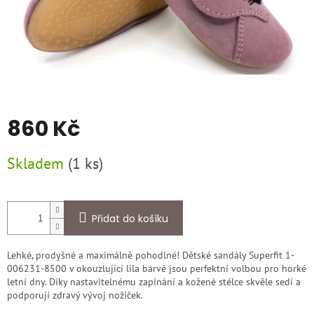
860 Kč
Měrná
Skladem
(
1 ks
)
cena:
Přidat do košíku
Lehké, prodyšné a maximálně pohodlné! Dětské sandály Superfit 1-
006231-8500 v okouzlující lila barvě jsou perfektní volbou pro horké
letní dny. Díky nastavitelnému zapínání a kožené stélce skvěle sedí a
podporují zdravý vývoj nožiček.