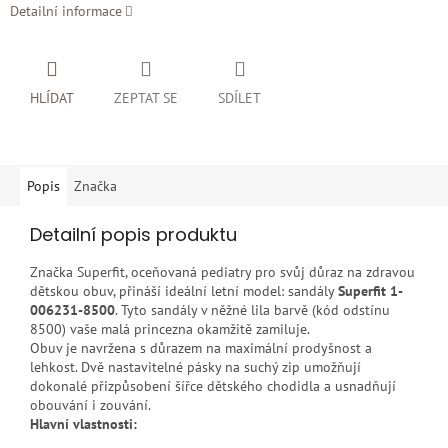
Detailní informace
HLÍDAT
ZEPTAT SE
SDÍLET
Popis
Značka
Detailní popis produktu
Značka Superfit, oceňovaná pediatry pro svůj důraz na zdravou
dětskou obuv, přináší ideální letní model: sandály
Superfit 1-
006231-8500
. Tyto sandály v něžné lila barvě (kód odstínu
8500) vaše malá princezna okamžitě zamiluje.
Obuv je navržena s důrazem na maximální prodyšnost a
lehkost. Dvě nastavitelné pásky na suchý zip umožňují
dokonalé přizpůsobení šířce dětského chodidla a usnadňují
obouvání i zouvání.
Hlavní vlastnosti: