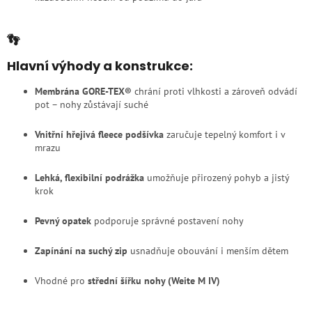
👣
Hlavní výhody a konstrukce:
Membrána GORE-TEX®
chrání proti vlhkosti a zároveň odvádí
pot – nohy zůstávají suché
Vnitřní hřejivá fleece podšívka
zaručuje tepelný komfort i v
mrazu
Lehká, flexibilní podrážka
umožňuje přirozený pohyb a jistý
krok
Pevný opatek
podporuje správné postavení nohy
Zapínání na suchý zip
usnadňuje obouvání i menším dětem
Vhodné pro
střední šířku nohy (Weite M IV)