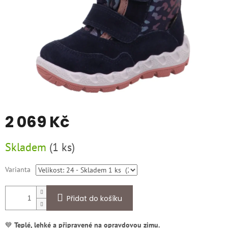
2 069 Kč
Měrná
Skladem
(
1 ks
)
cena:
Varianta
Přidat do košíku
💙
Teplé, lehké a připravené na opravdovou zimu.