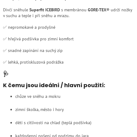
Dívčí sněhule
Superfit ICEBIRD
s membránou
GORE-TEX®
udrží nožky
v suchu a teple i při sněhu a mrazu.
✅ nepromokavé a prodyšné
✅ hřejivá podšívka pro zimní komfort
✅ snadné zapínání na suchý zip
✅ lehká, protiskluzová podrážka
🩺
K čemu jsou ideální / hlavní použití:
chůze ve sněhu a mokru
zimní školka, město i hory
děti s citlivostí na chlad (teplá podšívka)
každodenní nošení od podzimu do jara