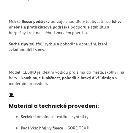
Měkká
fleece podšívka
udržuje chodidlo v teple, zatímco
lehce
ohebná a protiskluzová podrážka
podporuje stabilitu a
bezpečný krok na sněhu i zmrzlém povrchu.
Suché zipy
zajišťují rychlé a pohodlné obouvání, které
zvládnou děti samy.
Model ICEBIRD je ideální volbou pro zimu do města, školky i na
hory –
kombinuje funkčnost, pohodlí a hravý dívčí design
v
moderním provedení.
🧵
Materiál a technické provedení:
Svršek:
kombinace textilu a syntetiky
Podšívka:
hřejivý fleece + GORE-TEX®