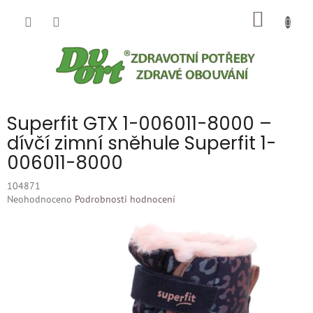
Přejít
NÁKUP
na
obsah
KOŠÍK
Superfit GTX 1-006011-8000 –
dívčí zimní sněhule Superfit 1-
006011-8000
104871
Průměrné
Neohodnoceno
Podrobnosti hodnocení
hodnocení
produktu
je
0,0
z
5
hvězdiček.