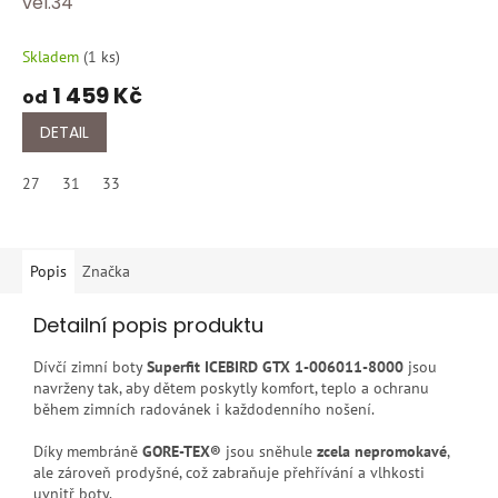
vel.34
Skladem
(
1 ks
)
1 459 Kč
od
DETAIL
27
31
33
Popis
Značka
Detailní popis produktu
Dívčí zimní boty
Superfit ICEBIRD GTX 1-006011-8000
jsou
navrženy tak, aby dětem poskytly komfort, teplo a ochranu
během zimních radovánek i každodenního nošení.
Díky membráně
GORE-TEX®
jsou sněhule
zcela nepromokavé
,
ale zároveň prodyšné, což zabraňuje přehřívání a vlhkosti
uvnitř boty.