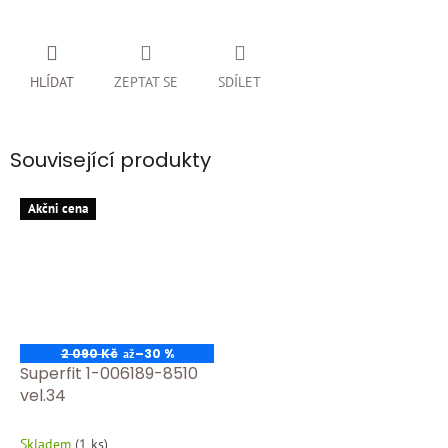
HLÍDAT
ZEPTAT SE
SDÍLET
Související produkty
Akčni cena
2 090 Kč
–30 %
až
Superfit 1-006189-8510
vel.34
Skladem
(
1 ks
)