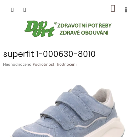
Přejít
NÁKUP
na
obsah
KOŠÍK
superfit 1-000630-8010
Průměrné
Neohodnoceno
Podrobnosti hodnocení
hodnocení
produktu
je
0,0
z
5
hvězdiček.