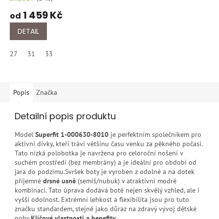
1 459 Kč
od
DETAIL
27
31
33
Popis
Značka
Detailní popis produktu
Model
Superfit 1-000630-8010
je perfektním společníkem pro
aktivní dívky, kteří tráví většinu času venku za pěkného počasí.
Tato nízká polobotka je navržena pro celoroční nošení v
suchém prostředí (bez membrány) a je ideální pro období od
jara do podzimu.Svršek boty je vyroben z odolné a na dotek
příjemné
drsné usně
(semiš/nubuk) v atraktivní modré
kombinaci. Tato úprava dodává botě nejen skvělý vzhled, ale i
vyšší odolnost. Extrémní lehkost a flexibilita jsou pro tuto
značku standardem, stejně jako důraz na zdravý vývoj dětské
nohy.
Klíčové vlastnosti a benefity.