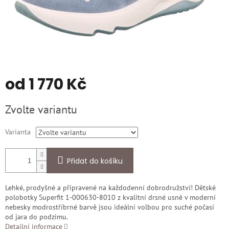
od
1 770 Kč
Měrná
Zvolte variantu
cena:
Varianta
Přidat do košíku
Lehké, prodyšné a připravené na každodenní dobrodružství! Dětské
polobotky Superfit 1-000630-8010 z kvalitní drsné usně v moderní
nebesky modrostříbrné barvě jsou ideální volbou pro suché počasí
od jara do podzimu.
Detailní informace