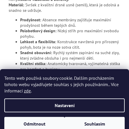
Materiál:
Svršek z kvalitní drsné usně (semiš), která je odolná a
snadno se udržuje.
Prodyšnost:
Absence membrány zajišťuje maximální
prodyšnost během teplých dnů.
Polobotkový design:
Nízký střih pro maximální svobodu
pohybu.
Lehkost a flexibilita:
Konstrukce navržená pro přirozený
pohyb, bota je na noze sotva cítit.
Snadné obouvání:
Rychlý systém zapínání na suché zipy,
který zvládne obsluha i pro nejmenší děti.
Kvalitní stélka:
Anatomicky tvarovaná, vyjímatelná stélka
pro komfort a hygienu.
Tento web používá soubory cookie. Dalším procházením
tohoto webu vyjadřujete souhlas s jejich používáním.. Více
Z
informací
zde
.
á
p
Vytvořil Shoptet
Nastavení
a
t
Copyright 2026
Dvort.cz - Zdravotnické potřeby
. Všechna práva
í
Odmítnout
Souhlasím
vyhrazena.