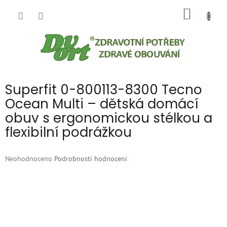
Přejít
NÁKUP
na
obsah
KOŠÍK
Superfit 0-800113-8300 Tecno
Ocean Multi – dětská domácí
obuv s ergonomickou stélkou a
flexibilní podrážkou
Průměrné
Neohodnoceno
Podrobnosti hodnocení
hodnocení
produktu
je
0,0
z
5
hvězdiček.