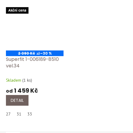
Akčni cena
2 090 Kč
–30 %
až
Superfit 1-006189-8510
vel.34
Skladem
(
1 ks
)
1 459 Kč
od
DETAIL
27
31
33