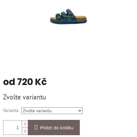
od
720 Kč
Měrná
Zvolte variantu
cena:
Varianta
Přidat do košíku