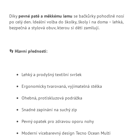
Díky
pevné patě a měkkému lemu
se bačkůrky pohodlně nosí
po celý den. Ideální volba do školky, školy i na doma – lehká,
bezpečná a stylová obuv, kterou si děti zamilují.
👣
Hlavní přednosti:
Lehký a prodyšný textilní svršek
Ergonomicky tvarovaná, vyjímatelná stélka
Ohebná, protiskluzová podrážka
Snadné zapínání na suchý zip
Pevný opatek pro zdravou oporu nohy
Moderní vícebarevný design Tecno Ocean Multi