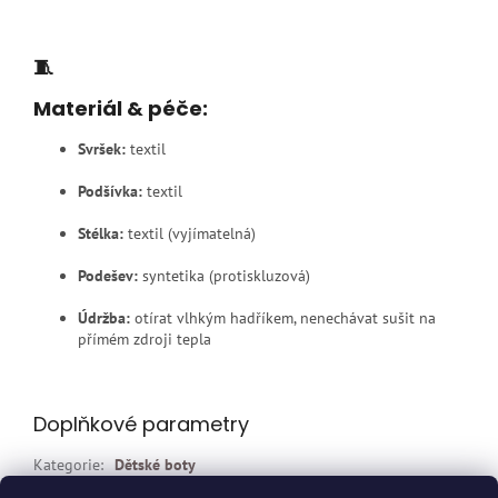
🧵
Materiál & péče:
Svršek:
textil
Podšívka:
textil
Stélka:
textil (vyjímatelná)
Podešev:
syntetika (protiskluzová)
Údržba:
otírat vlhkým hadříkem, nenechávat sušit na
přímém zdroji tepla
Doplňkové parametry
Kategorie
:
Dětské boty
EAN
:
Zvolte variantu