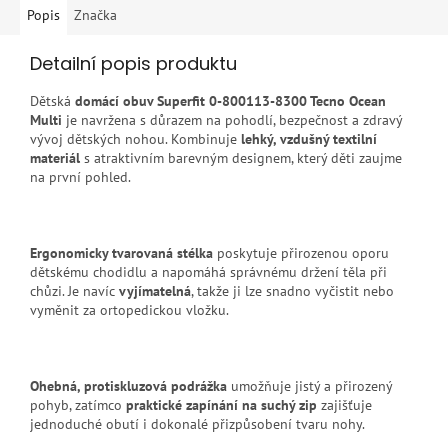
Popis
Značka
Detailní popis produktu
Dětská
domácí obuv Superfit 0-800113-8300 Tecno Ocean
Multi
je navržena s důrazem na pohodlí, bezpečnost a zdravý
vývoj dětských nohou. Kombinuje
lehký, vzdušný textilní
materiál
s atraktivním barevným designem, který děti zaujme
na první pohled.
Ergonomicky tvarovaná stélka
poskytuje přirozenou oporu
dětskému chodidlu a napomáhá správnému držení těla při
chůzi. Je navíc
vyjímatelná
, takže ji lze snadno vyčistit nebo
vyměnit za ortopedickou vložku.
Ohebná, protiskluzová podrážka
umožňuje jistý a přirozený
pohyb, zatímco
praktické zapínání na suchý zip
zajišťuje
jednoduché obutí i dokonalé přizpůsobení tvaru nohy.