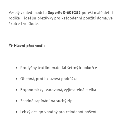
Veselý vzhled modelu
Superfit 0-609253
potěší malé děti i
rodiče – ideální přezůvky pro každodenní použití doma, ve
školce i ve škole.
👣
Hlavní přednosti:
Prodyšný textilní materiál šetrný k pokožce
Ohebná, protiskluzová podrážka
Ergonomicky tvarovaná, vyjímatelná stélka
Snadné zapínání na suchý zip
Lehký design vhodný pro celodenní nošení