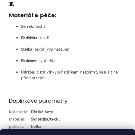
🧵
Materiál & péče:
Svršek:
textil
Podšívka:
textil
Stélka:
textil (vyjímatelná)
Podešev:
syntetika
Údržba:
čistit vlhkým hadříkem, neždímat, nesušit na
přímém teple
Doplňkové parametry
Kategorie
:
Dětské boty
materiál
:
Syntetika/textil
pohlaví
:
holka
Typ obuvi
:
bačkůrky