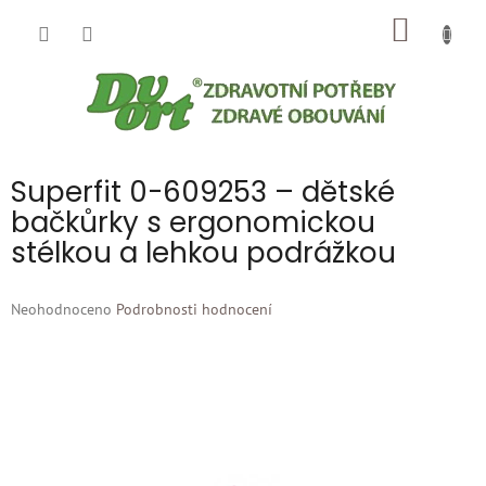
Přejít
NÁKUP
na
obsah
KOŠÍK
Superfit 0-609253 – dětské
bačkůrky s ergonomickou
stélkou a lehkou podrážkou
Průměrné
Neohodnoceno
Podrobnosti hodnocení
hodnocení
produktu
je
0,0
z
5
hvězdiček.