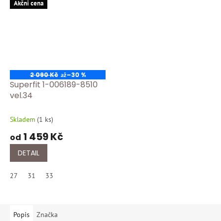
Akčni cena
2 090 Kč
–30 %
až
Superfit 1-006189-8510
vel.34
Skladem
(
1 ks
)
1 459 Kč
od
DETAIL
27
31
33
Popis
Značka