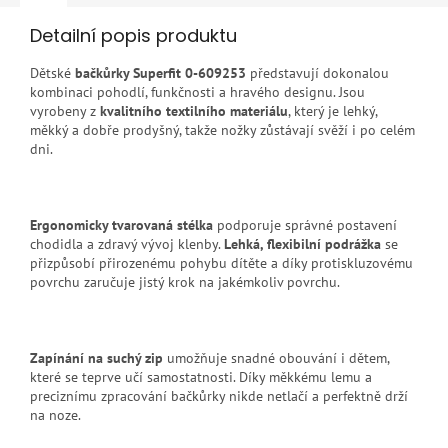
Detailní popis produktu
Dětské
bačkůrky Superfit 0-609253
představují dokonalou
kombinaci pohodlí, funkčnosti a hravého designu. Jsou
vyrobeny z
kvalitního textilního materiálu
, který je lehký,
měkký a dobře prodyšný, takže nožky zůstávají svěží i po celém
dni.
Ergonomicky tvarovaná stélka
podporuje správné postavení
chodidla a zdravý vývoj klenby.
Lehká, flexibilní podrážka
se
přizpůsobí přirozenému pohybu dítěte a díky protiskluzovému
povrchu zaručuje jistý krok na jakémkoliv povrchu.
Zapínání na suchý zip
umožňuje snadné obouvání i dětem,
které se teprve učí samostatnosti. Díky měkkému lemu a
preciznímu zpracování bačkůrky nikde netlačí a perfektně drží
na noze.