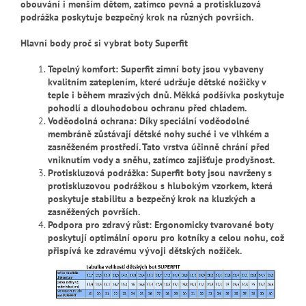
obouvání i menším dětem, zatímco pevná a protiskluzová
podrážka poskytuje bezpečný krok na různých površích.
Hlavní body proč si vybrat boty Superfit
Tepelný komfort: Superfit zimní boty jsou vybaveny
kvalitním zateplením, které udržuje dětské nožičky v
teple i během mrazivých dnů. Měkká podšívka poskytuje
pohodlí a dlouhodobou ochranu před chladem.
Voděodolná ochrana: Díky speciální voděodolné
membráně zůstávají dětské nohy suché i ve vlhkém a
zasněženém prostředí. Tato vrstva účinně chrání před
vniknutím vody a sněhu, zatímco zajišťuje prodyšnost.
Protiskluzová podrážka: Superfit boty jsou navrženy s
protiskluzovou podrážkou s hlubokým vzorkem, která
poskytuje stabilitu a bezpečný krok na kluzkých a
zasněžených površích.
Podpora pro zdravý růst: Ergonomicky tvarované boty
poskytují optimální oporu pro kotníky a celou nohu, což
přispívá ke zdravému vývoji dětských nožiček.