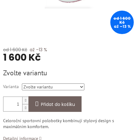
od 1 600
Kč
až –13 %
od 1 600 Kč
až –13 %
1 600 Kč
Měrná
Zvolte variantu
cena:
Varianta
Přidat do košíku
Celoroční sportovní polobotky kombinují stylový design s
maximálním komfortem.
Detailní informace