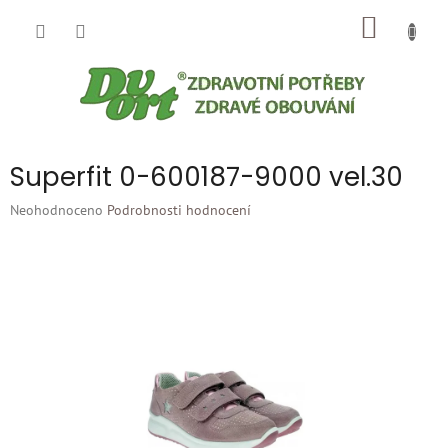
Přejít
NÁKUP
na
obsah
KOŠÍK
Superfit 0-600187-9000 vel.30
Průměrné
Neohodnoceno
Podrobnosti hodnocení
hodnocení
produktu
je
0,0
z
5
hvězdiček.