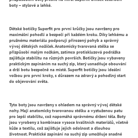
boty – stylové a lehké.
Dětské botičky Superfit pro první krůčky jsou navrženy pro
maximální pohodlí a bezpečí při každém kroku. Díky lehkému a
pružnému materiálu podporují přirozený pohyb a správný
vývoj dětských nožiček. Anatomicky tvarovaná stélka se
přizpůsobí malým nožkám, zatímco protiskluzová podrážka
zajišťuje stabilitu na různých površích. Botičky jsou vybaveny
praktickým zapínáním na suchý zip, který usnadňuje obouvání
a drží botu bezpečně na místě. Superfit botičky jsou ideální
volbou pro první kroky, s důrazem na zdravý a pohodlný start
do objevování světa.
Tyto boty jsou navrženy s ohledem na správný vývoj dětské
nohy. Mají anatomicky tvarovanou stélku a vyztuženou patu
pro lepší stabilitu, což napomáhá správnému držení těla. Boty
jsou vyrobeny z kombinace vysoce kvalitních materiálů, včetně
kůže a textilu, což zajišťuje jejich odolnost a dlouhou
životnost. Praktické zapínání na suchý zip umožňuje snadné