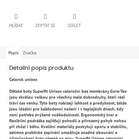
HLÍDAT
ZEPTAT SE
SDÍLET
Popis
Značka
Detailní popis produktu
Celorok unisex
Dětské boty Superfit Unisex celoroční bez membrány Gore-Tex
jsou skvělou volbou pro všechny malé dobrodruhy, kteří rádi
tráví čas venku. Tyto boty nabízejí lehkost a prodyšnost, takže
jsou ideální pro každodenní nošení i v teplejších dnech, kdy
není potřeba zvýšené voděodolnosti. Ergonomický tvar a
flexibilní podrážka zajišťují pohodlí a přirozený pohyb nohou
při chůzi i běhu. Kvalitní materiály poskytují oporu a stabilitu,
zatímco praktické zapínání umožňuje snadné obouvání a
přizpůsobení boty přesně na míru. Superfit Unisex celoroční