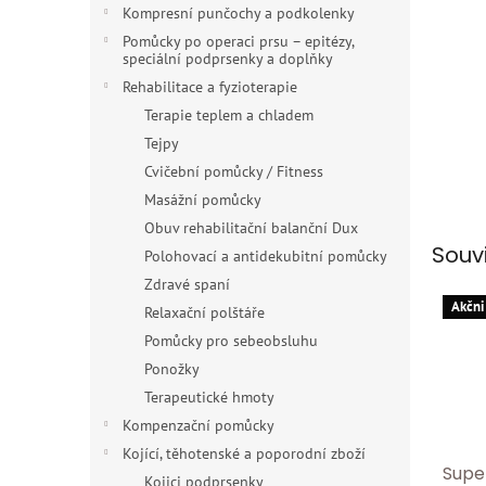
n
Kompresní punčochy a podkolenky
e
Pomůcky po operaci prsu – epitézy,
l
speciální podprsenky a doplňky
Rehabilitace a fyzioterapie
Terapie teplem a chladem
Tejpy
Cvičební pomůcky / Fitness
Masážní pomůcky
Obuv rehabilitační balanční Dux
Souv
Polohovací a antidekubitní pomůcky
Zdravé spaní
Akčni
Relaxační polštáře
Pomůcky pro sebeobsluhu
Ponožky
Terapeutické hmoty
Kompenzační pomůcky
Kojící, těhotenské a poporodní zboží
Supe
Kojici podprsenky