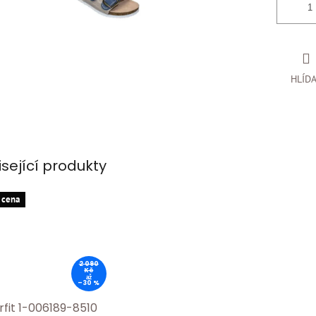
HLÍD
isející produkty
 cena
2 090
Kč
až
–30 %
rfit 1-006189-8510