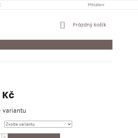
Y OCHRANY OSOBNÍCH ÚDAJŮ
KARIÉRA
Přihlášení
ODSTOUPENÍ OD SMLOU
NÁKUPNÍ
Prázdný košík
KOŠÍK
 Kč
 variantu