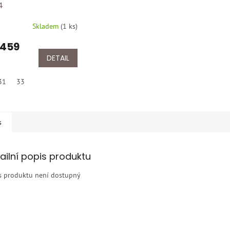
4
Skladem
(
1 ks
)
 459
DETAIL
31
33
s
ailní popis produktu
s produktu není dostupný