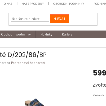
O NÁS
NAŠE PRODEJNY
OBCHODNÍ PODMÍNKY
PODMÍNK
HLEDAT
Obchodní podmínky
Novinky
Kariéra
té D/202/86/BP
né
noceno
Podrobnosti hodnocení
ní
599
u
Měrná
Zvolte
cena:
k.
Varianta