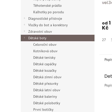
vel.3
Těhotenské prádlo
Kalhotky po porodu
Diagnostické přístroje
1
od
Vložky do bot a korektory
Kč
Zdravotní obuv
Dětské boty
27
Celoroční obuv
Kotníková obuv
Dětské tenisky
Popi
Dětské capáčky
Dětské kozačky
Det
Dětská zimní obuv
Dětské přezuvky
Popi
Dětská letní obuv
Dětské baleriny
Dětské polobotky
První botičky