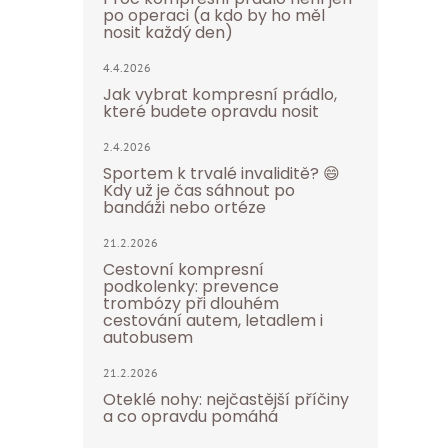
po operaci (a kdo by ho měl
nosit každý den)
4.4.2026
Jak vybrat kompresní prádlo,
které budete opravdu nosit
2.4.2026
Sportem k trvalé invaliditě? 😄
Kdy už je čas sáhnout po
bandáži nebo ortéze
21.2.2026
Cestovní kompresní
podkolenky: prevence
trombózy při dlouhém
cestování autem, letadlem i
autobusem
21.2.2026
Oteklé nohy: nejčastější příčiny
a co opravdu pomáhá