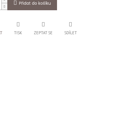
Přidat do košíku
AT
TISK
ZEPTAT SE
SDÍLET