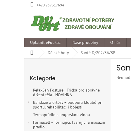
Přejít
+420 257317694
na
obsah
Uplatnit ePoukaz
Naše prodejny
O nás
Domů
Dětské boty
Santé D/202/86/BP
P
San
o
Přeskočit
s
Kategorie
Průměr
Neohod
kategorie
t
hodnoce
r
produkt
RelaxSan Posture - Trička pro správné
a
je
držení těla - NOVINKA
n
0,0
Bandáže a ortézy – podpora kloubů při
z
n
sportu, rehabilitaci i bolesti
5
í
Termoprádlo s angorskou vlnou
hvězdiče
p
Farmacell – formující, tvarující a masážní
a
prádlo