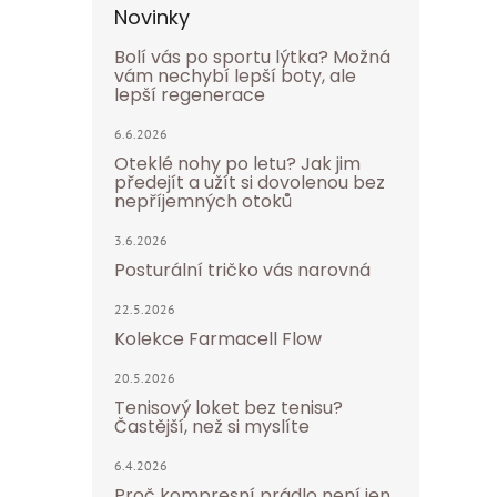
Novinky
Bolí vás po sportu lýtka? Možná
vám nechybí lepší boty, ale
lepší regenerace
6.6.2026
Oteklé nohy po letu? Jak jim
předejít a užít si dovolenou bez
nepříjemných otoků
3.6.2026
Posturální tričko vás narovná
22.5.2026
Kolekce Farmacell Flow
20.5.2026
Tenisový loket bez tenisu?
Častější, než si myslíte
6.4.2026
Proč kompresní prádlo není jen