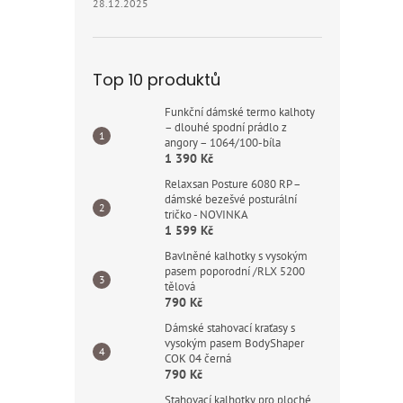
28.12.2025
Top 10 produktů
Funkční dámské termo kalhoty
– dlouhé spodní prádlo z
angory – 1064/100-bíla
1 390 Kč
Relaxsan Posture 6080 RP –
dámské bezešvé posturální
tričko - NOVINKA
1 599 Kč
Bavlněné kalhotky s vysokým
pasem poporodní /RLX 5200
tělová
790 Kč
Dámské stahovací kraťasy s
vysokým pasem BodyShaper
COK 04 černá
790 Kč
Stahovací kalhotky pro ploché